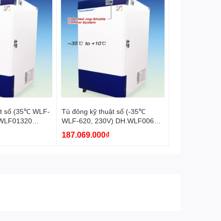
ật số (35℃ WLF-
Tủ đông kỹ thuật số (-35℃
.WLF01320
WLF-620, 230V) DH.WLF00620
Daihan
187.069.000₫