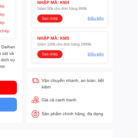
NHẬP MÃ: KM4
hép
Giảm 50k cho đơn hàng 999k
hép
Sao chép
Điều kiện
hép
 chép
NHẬP MÃ: KM5
Giảm 100k cho đơn hàng 2999k
ứ Daihan
 sát và
Sao chép
Điều kiện
 dịch vụ
ược
Vận chuyển nhanh, an toàn, tiết
kiệm
Giá cả cạnh tranh
Sản phẩm chính hãng, đa dạng