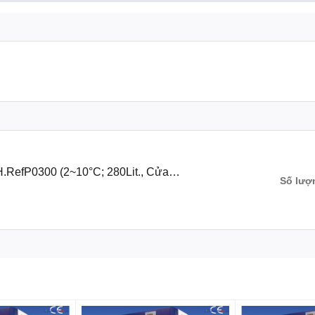
 trước: 3
hông gỉ, Bên ngoài : Thép sơn tĩnh điện
 Cảm Biến Báo Lỗi
H.RefP0300 (2~10°C; 280Lit., Cửa
Số lượ
V, 50/60Hz
hoại di động với dịch vụ ứng dụng WiReTM
iệu nhiệt độ tự động.