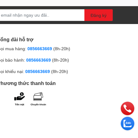
Đăng ký
ổng đài hỗ trợ
ọi mua hàng:
0856663669
(8h-20h)
ọi bảo hành:
0856663669
(8h-20h)
ọi khiếu nại:
0856663669
(8h-20h)
hương thức thanh toán