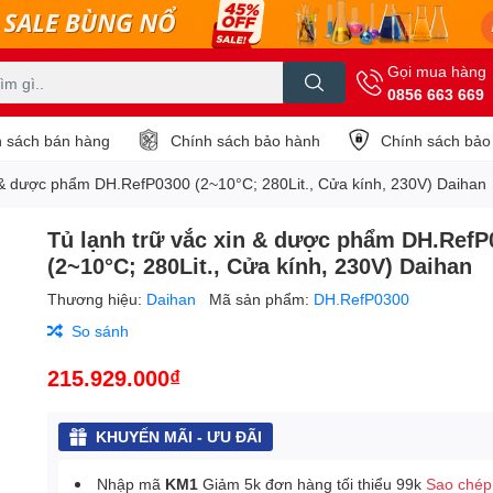
Gọi mua hàng
0856 663 669
 sách bán hàng
Chính sách bảo hành
Chính sách bảo
n & dược phẩm DH.RefP0300 (2~10°C; 280Lit., Cửa kính, 230V) Daihan
Tủ lạnh trữ vắc xin & dược phẩm DH.RefP
(2~10°C; 280Lit., Cửa kính, 230V) Daihan
Thương hiệu:
Daihan
Mã sản phẩm:
DH.RefP0300
So sánh
215.929.000₫
KHUYẾN MÃI - ƯU ĐÃI
Nhập mã
KM1
Giảm 5k đơn hàng tối thiểu 99k
Sao chép