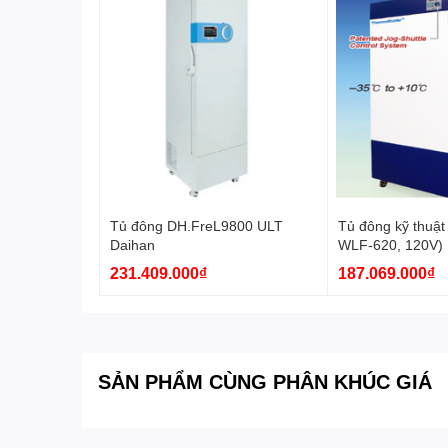
Tính năng:
- Màn hình cảm ứng TFT LCD 7 
- Chức năng tự chẩn đoán: Tíc
- 1 máy
Cung cấp:
- 1 hướng dẫn sử dụng
Tủ đông DH.FreL9800 ULT
Tủ đông kỹ thuật
Daihan
WLF-620, 120V)
Daihan
231.409.000₫
187.069.000₫
SẢN PHẨM CÙNG PHÂN KHÚC GIÁ