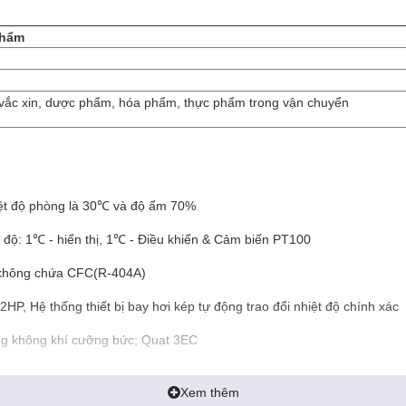
phẩm
vắc xin, dược phẩm, hóa phẩm, thực phẩm trong vận chuyển
iệt độ phòng là 30℃ và độ ẩm 70%
t độ: 1℃ - hiển thị, 1℃ - Điều khiển & Cảm biến PT100
h không chứa CFC(R-404A)
/2HP, Hệ thống thiết bị bay hơi kép tự động trao đổi nhiệt độ chính xác
ông không khí cưỡng bức; Quạt 3EC
Xem thêm