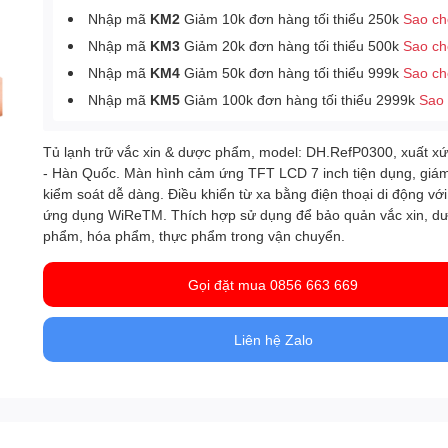
Nhập mã
KM2
Giảm 10k đơn hàng tối thiểu 250k
Sao c
Nhập mã
KM3
Giảm 20k đơn hàng tối thiểu 500k
Sao c
Nhập mã
KM4
Giảm 50k đơn hàng tối thiểu 999k
Sao c
Nhập mã
KM5
Giảm 100k đơn hàng tối thiểu 2999k
Sao
Tủ lạnh trữ vắc xin & dược phẩm, model: DH.RefP0300, xuất x
- Hàn Quốc. Màn hình cảm ứng TFT LCD 7 inch tiện dụng, giám
kiểm soát dễ dàng. Điều khiển từ xa bằng điện thoại di động với
ứng dụng WiReTM. Thích hợp sử dụng để bảo quản vắc xin, d
phẩm, hóa phẩm, thực phẩm trong vận chuyển.
Gọi đặt mua 0856 663 669
Liên hệ Zalo