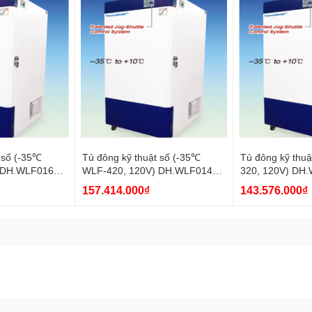
inch tiện dụng; Giám sát và kiểm soát dễ dàng.
h hợp chức năng cảnh báo và báo động tiêu chuẩn
 số (-35℃
Tủ đông kỹ thuật số (-35℃
Tủ đông kỹ thu
 DH.WLF01620
WLF-420, 120V) DH.WLF01420
320, 120V) DH
Daihan
Daihan
157.414.000₫
143.576.000₫