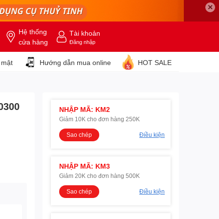
✕
Hệ thống
Tài khoản
cửa hàng
Đăng nhập
 mật
Hướng dẫn mua online
HOT SALE
0300
NHẬP MÃ: KM2
Giảm 10K cho đơn hàng 250K
Sao chép
Điều kiện
NHẬP MÃ: KM3
Giảm 20K cho đơn hàng 500K
Sao chép
Điều kiện