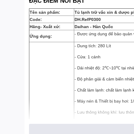
ĐẶC ĐIỂM NỔI BẬT
Tên sản phẩm:
Tủ lạnh trữ vắc xin & dược 
Code:
DH.RefP0300
Hãng- Xuất xứ:
Daihan - Hàn Quốc
- Được ứng dụng để bảo quản 
Ứng dụng:
- Dung tích: 280 Lít
- Cửa: 1 cánh
- Dải nhiệt độ: 2℃~10℃ tại nh
- Độ phân giải & cảm biến nhiệ
- Chất làm lạnh: chất làm lạn
- Máy nén & Thiết bị bay hơi: 1
- Lưu thông không khí: lưu th
- Kệ (Đã bao gồm):