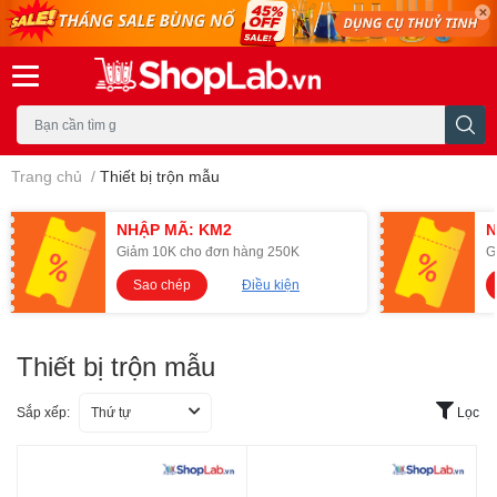
Trang chủ
/
Thiết bị trộn mẫu
NHẬP MÃ: KM2
N
Giảm 10K cho đơn hàng 250K
G
Sao chép
Điều kiện
Thiết bị trộn mẫu
Sắp xếp:
Thứ tự
Lọc