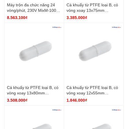
Máy trộn đa chức năng 24
Cá khuấy từ PTFE loại B, có
vòng/phút, 230V MixM-100
vòng xoay 13x75mm
DH.MixM0100 DaiHan
Finetech
8.563.100₫
3.385.000₫
Cá khuấy từ PTFE loại B, có
Cá khuấy từ PTFE loại B, có
vòng xoay 13x80mm
vòng xoay 12x55mm
Finetech
Finetech
3.508.000₫
1.846.000₫