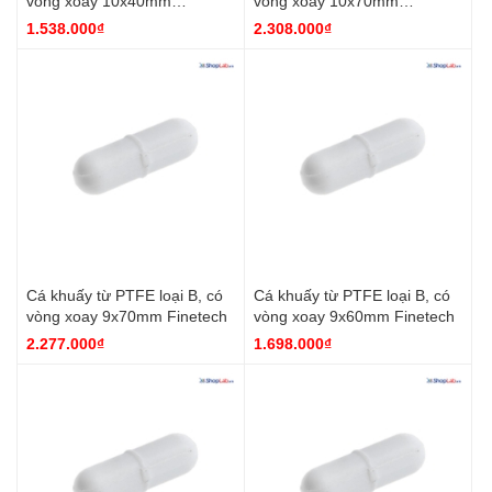
vòng xoay 10x40mm
vòng xoay 10x70mm
Finetech
Finetech
1.538.000₫
2.308.000₫
Cá khuấy từ PTFE loại B, có
Cá khuấy từ PTFE loại B, có
vòng xoay 9x70mm Finetech
vòng xoay 9x60mm Finetech
2.277.000₫
1.698.000₫