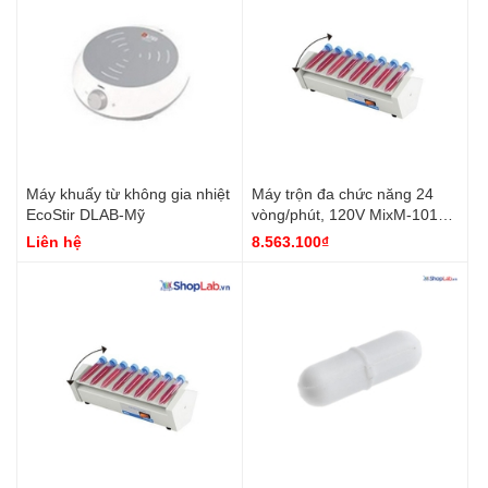
Máy khuấy từ không gia nhiệt
Máy trộn đa chức năng 24
EcoStir DLAB-Mỹ
vòng/phút, 120V MixM-101
DH.MixM0101 DaiHan
Liên hệ
8.563.100₫