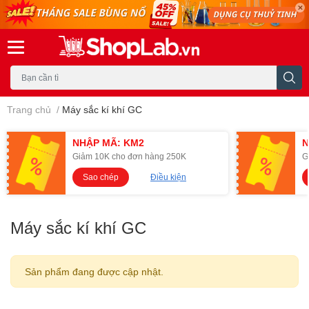
Trang chủ
/
Máy sắc kí khí GC
NHẬP MÃ: KM2
N
Giảm 10K cho đơn hàng 250K
G
Sao chép
Điều kiện
Máy sắc kí khí GC
Sản phẩm đang được cập nhật.