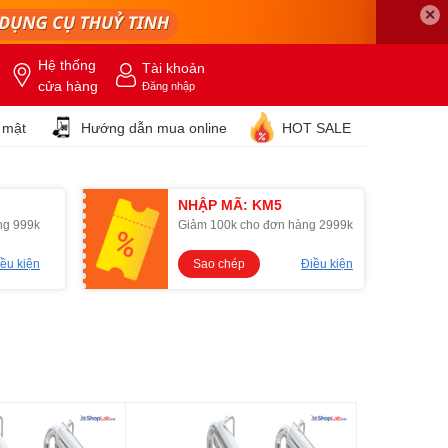
✕
Hệ thống
Tài khoản
cửa hàng
Đăng nhập
 mật
Hướng dẫn mua online
HOT SALE
NHẬP MÃ: KM5
ng 999k
Giảm 100k cho đơn hàng 2999k
ều kiện
Sao chép
Điều kiện