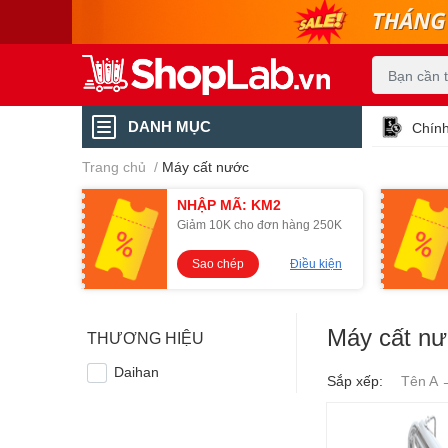
DANH MỤC
Chính
Trang chủ
/
Máy cất nước
NHẬP MÃ: KM2
Giảm 10K cho đơn hàng 250K
Sao chép
Điều kiện
Máy cất n
THƯƠNG HIỆU
Daihan
Sắp xếp:
Tên A 