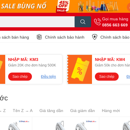
Gọi mua hàng
0856 663 669
 sách bán hàng
Chính sách bảo hành
Chính sách bảo
NHẬP MÃ: KM3
NHẬP MÃ: KM4
Giảm 20K cho đơn hàng 500K
Giảm 50k cho đơn hà
Sao chép
Điều kiện
Sao chép
Đi
ước
→ Z
Tên Z → A
Giá tăng dần
Giá giảm dần
Hàng mới