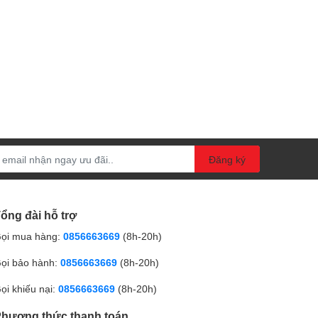
Đăng ký
ổng đài hỗ trợ
ọi mua hàng:
0856663669
(8h-20h)
ọi bảo hành:
0856663669
(8h-20h)
ọi khiếu nại:
0856663669
(8h-20h)
hương thức thanh toán