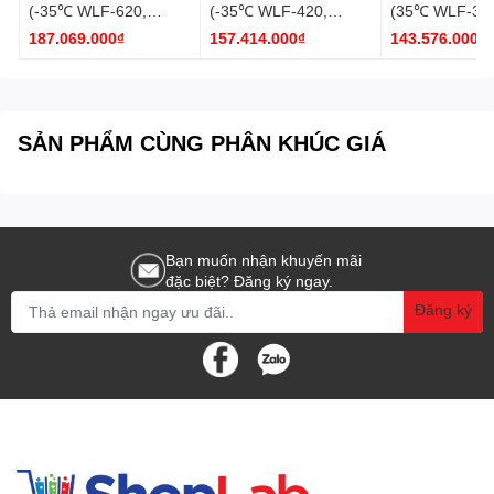
(-35℃ WLF-620,
(-35℃ WLF-420,
(35℃ WLF-320
Quy cách
1 tủ/ hộp
120V) DH.WLF01620
120V) DH.WLF01420
DH.WLF01320
187.069.000₫
157.414.000₫
143.576.000₫
đóng gói:
Daihan
Daihan
SẢN PHẨM CÙNG PHÂN KHÚC GIÁ
Bạn muốn nhận khuyến mãi
đặc biệt? Đăng ký ngay.
Đăng ký