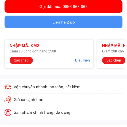
Gọi đặt mua 0856 663 669
Liên hệ Zalo
NHẬP MÃ: KM2
NHẬP MÃ: K
Giảm 10K cho đơn hàng 250K
Giảm 20K cho 
Sao chép
Điều kiện
Sao chép
Vận chuyển nhanh, an toàn, tiết kiệm
Giá cả cạnh tranh
Sản phẩm chính hãng, đa dạng