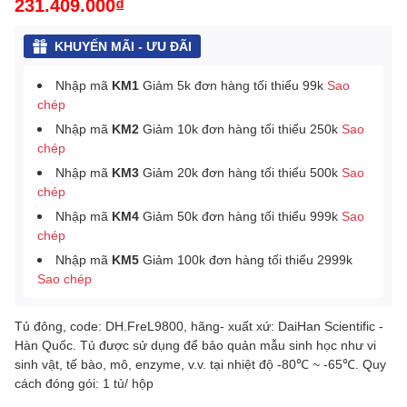
231.409.000₫
KHUYẾN MÃI - ƯU ĐÃI
Nhập mã
KM1
Giảm 5k đơn hàng tối thiểu 99k
Sao
chép
Nhập mã
KM2
Giảm 10k đơn hàng tối thiểu 250k
Sao
chép
Nhập mã
KM3
Giảm 20k đơn hàng tối thiểu 500k
Sao
chép
Nhập mã
KM4
Giảm 50k đơn hàng tối thiểu 999k
Sao
chép
Nhập mã
KM5
Giảm 100k đơn hàng tối thiểu 2999k
Sao chép
Tủ đông, code: DH.FreL9800, hãng- xuất xứ: DaiHan Scientific -
Hàn Quốc. Tủ được sử dụng để bảo quản mẫu sinh học như vi
sinh vật, tế bào, mô, enzyme, v.v. tại nhiệt độ -80℃ ~ -65℃. Quy
cách đóng gói: 1 tủ/ hộp