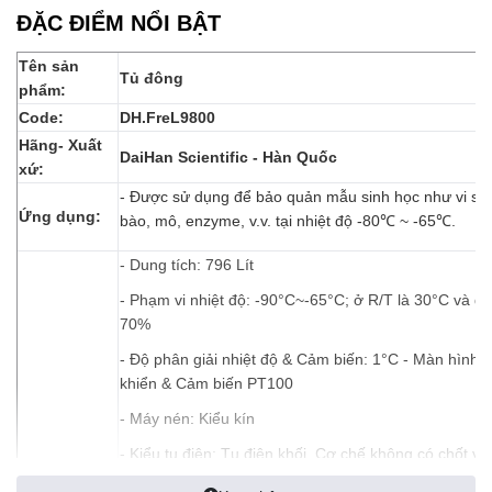
ĐẶC ĐIỂM NỔI BẬT
Tên sản
Tủ đông
phẩm:
Code:
DH.FreL9800
Hãng- Xuất
DaiHan Scientific - Hàn Quốc
xứ:
ược sử dụng để bảo quản mẫu sinh học như vi sinh
- Đ
Ứng dụng:
bào, mô, enzyme, v.v. tại nhiệt độ -80℃ ~ -65℃.
- Dung tích: 796 Lít
- Phạm vi nhiệt độ: -90°C~-65°C; ở R/T là 30°C và độ
70%
- Độ phân giải nhiệt độ & Cảm biến: 1°C - Màn hình, 
khiển & Cảm biến PT100
- Máy nén: Kiểu kín
- Kiểu tụ điện: Tụ điện khối, Cơ chế không có chốt và
- Chất làm lạnh: Chất làm lạnh khí hỗn hợp không c