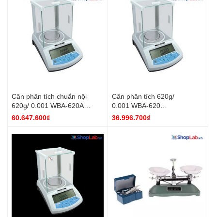
Cân phân tích chuẩn nội
Cân phân tích 620g/
620g/ 0.001 WBA-620A
0.001 WBA-620
DH.WBA0620A DaiHan
DH.WBA0620 DaiHan
60.647.600₫
36.996.700₫