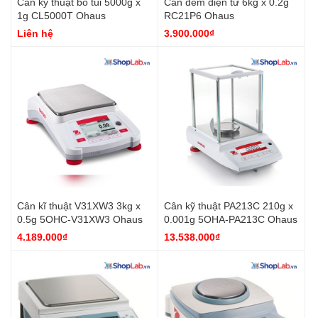
Cân kỹ thuật bỏ túi 5000g x
Cân đếm điện tử 6kg x 0.2g
1g CL5000T Ohaus
RC21P6 Ohaus
Liên hệ
3.900.000₫
Cân kĩ thuật V31XW3 3kg x
Cân kỹ thuật PA213C 210g x
0.5g 5OHC-V31XW3 Ohaus
0.001g 5OHA-PA213C Ohaus
4.189.000₫
13.538.000₫