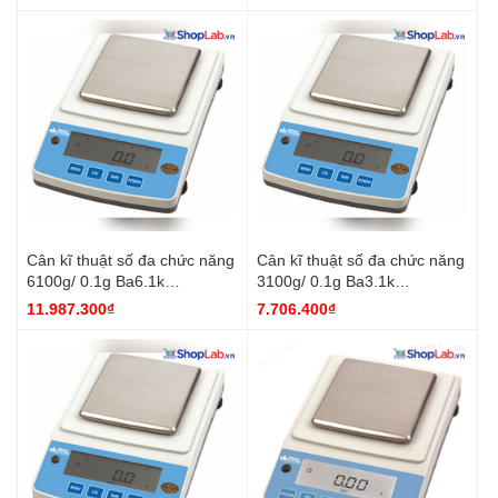
Cân kĩ thuật số đa chức năng
Cân kĩ thuật số đa chức năng
6100g/ 0.1g Ba6.1k
3100g/ 0.1g Ba3.1k
DH.Bal8017 DaiHan
DH.Bal8016 DaiHan
11.987.300₫
7.706.400₫