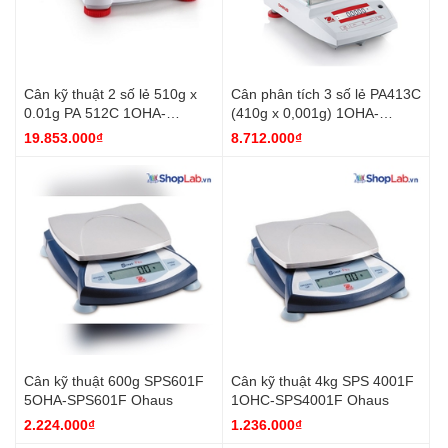
Cân kỹ thuật 2 số lẻ 510g x
Cân phân tích 3 số lẻ PA413C
0.01g PA 512C 1OHA-
(410g x 0,001g) 1OHA-
80251576 Ohaus
80251567 Ohaus
19.853.000₫
8.712.000₫
Cân kỹ thuật 600g SPS601F
Cân kỹ thuật 4kg SPS 4001F
5OHA-SPS601F Ohaus
1OHC-SPS4001F Ohaus
2.224.000₫
1.236.000₫