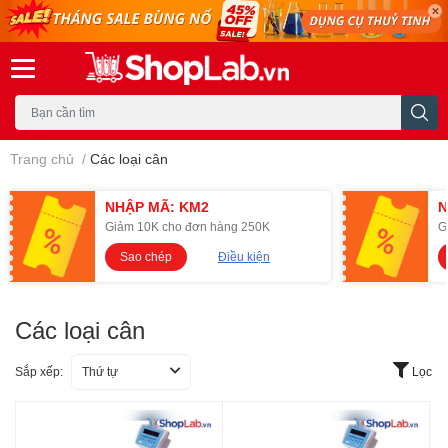
Trang chủ
/
Các loại cân
NHẬP MÃ: KM2
N
Giảm 10K cho đơn hàng 250K
G
Sao chép
Điều kiện
Các loại cân
Sắp xếp:
Thứ tự
Lọc