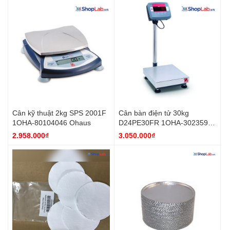
Cân kỹ thuật 2kg SPS 2001F
Cân bàn điện tử 30kg
1OHA-80104046 Ohaus
D24PE30FR 1OHA-30235922
Ohaus
2.958.000₫
3.050.000₫