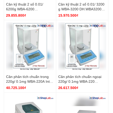
Cân kỹ thuật 2 số 0.01/
Cân kỹ thuật 2 số 0.01/ 3200
6200g WBA-6200
g WBA-3200 DH.WBA3200
DH.WBA6200 DaiHan
DaiHan
29.855.800₫
15.970.500₫
Cân phân tích chuẩn trong
Cân phân tích chuẩn ngoại
220g/ 0.1mg WBA-220A Int-
220g/ 0.1mg WBA-220
CAL DH.WBA0220A DaiHan
DH.WBA0220 DaiHan
40.725.100₫
26.617.500₫