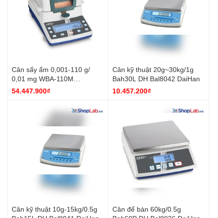
Cân sấy ẩm 0,001-110 g/
Cân kỹ thuật 20g~30kg/1g
0,01 mg WBA-110M
Bah30L DH.Bal8042 DaiHan
DH.WBA110M DaiHan
54.447.900₫
10.457.200₫
Cân kỹ thuật 10g-15kg/0.5g
Cân để bàn 60kg/0.5g