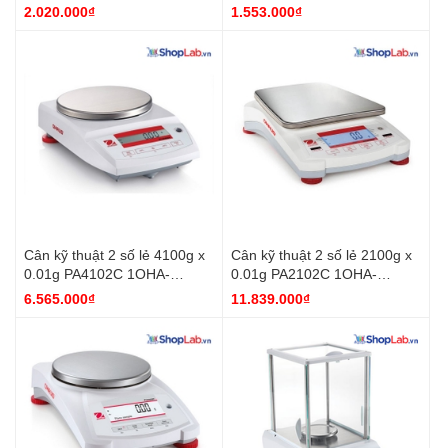
Ohaus
83032268 Ohaus
2.020.000₫
1.553.000₫
Cân kỹ thuật 2 số lẻ 4100g x
Cân kỹ thuật 2 số lẻ 2100g x
0.01g PA4102C 1OHA-
0.01g PA2102C 1OHA-
80251579 Ohaus
80251578 Ohaus
6.565.000₫
11.839.000₫