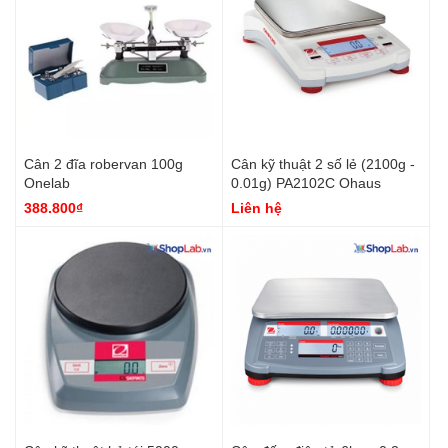
Cân 2 đĩa robervan 100g
Cân kỹ thuật 2 số lẻ (2100g -
Onelab
0.01g) PA2102C Ohaus
388.800₫
Liên hệ