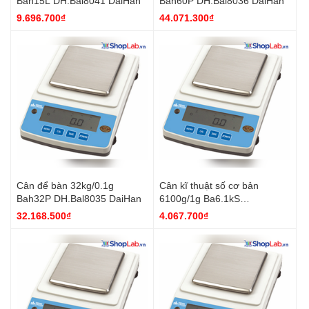
Bah15L DH.Bal8041 DaiHan
Bah60P DH.Bal8036 DaiHan
9.696.700₫
44.071.300₫
Cân để bàn 32kg/0.1g
Cân kĩ thuật số cơ bản
Bah32P DH.Bal8035 DaiHan
6100g/1g Ba6.1kS
DH.Bal8031 DaiHan
32.168.500₫
4.067.700₫