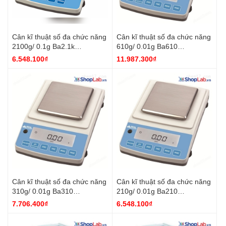
Cân kĩ thuật số đa chức năng
Cân kĩ thuật số đa chức năng
2100g/ 0.1g Ba2.1k
610g/ 0.01g Ba610
DH.Bal8015 DaiHan
DH.Bal8013 DaiHan
6.548.100₫
11.987.300₫
Cân kĩ thuật số đa chức năng
Cân kĩ thuật số đa chức năng
310g/ 0.01g Ba310
210g/ 0.01g Ba210
DH.Bal8012 DaiHan
DH.Bal8011 DaiHan
7.706.400₫
6.548.100₫