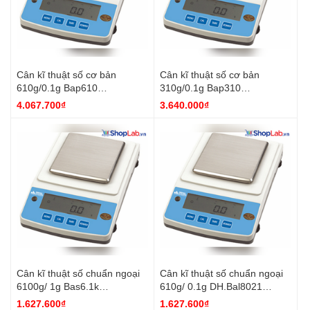
Cân kĩ thuật số cơ bản
Cân kĩ thuật số cơ bản
610g/0.1g Bap610
310g/0.1g Bap310
DH.Bal8026 DaiHan
DH.Bal8025 DaiHan
4.067.700₫
3.640.000₫
Cân kĩ thuật số chuẩn ngoại
Cân kĩ thuật số chuẩn ngoại
6100g/ 1g Bas6.1k
610g/ 0.1g DH.Bal8021
DH.Bal8022 DaiHan
DaiHan
1.627.600₫
1.627.600₫