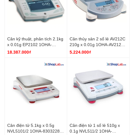
Cân kỹ thuật, phân tích 2.1kg
Cân thủy sản 2 số lẻ AV212C
x 0.01g EP2102 1OHA-
210g x 0.01g 1OHA-AV212C
EP2102C Ohaus
Ohaus
18.387.000₫
5.224.000₫
Cân điện tử 5.1kg x 0.5g
Cân điện tử 1 số lẻ 510g x
NVL5101/2 1OHA-83032280
0.1g NVL511/2 1OHA-