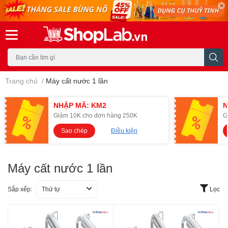
Trang chủ
/
Máy cất nước 1 lần
NHẬP MÃ: KM2
N
Giảm 10K cho đơn hàng 250K
G
Sao chép
Điều kiện
Máy cất nước 1 lần
Sắp xếp:
Thứ tự
Lọc