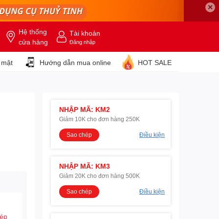
✕
Hệ thống
Tài khoản
cửa hàng
Đăng nhập
 mật
Hướng dẫn mua online
HOT SALE
NHẬP MÃ: KM2
Giảm 10K cho đơn hàng 250K
Sao chép
Điều kiện
NHẬP MÃ: KM3
Giảm 20K cho đơn hàng 500K
Sao chép
Điều kiện
hép