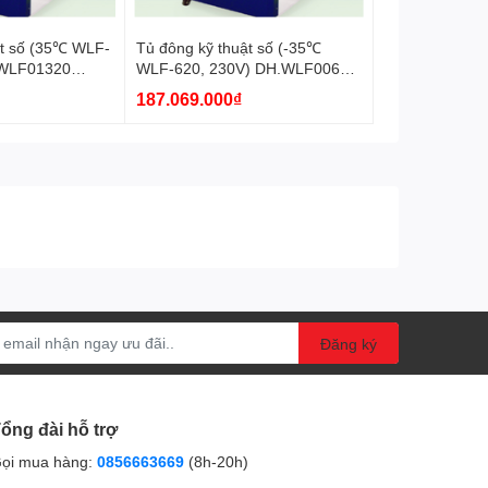
ật số (35℃ WLF-
Tủ đông kỹ thuật số (-35℃
.WLF01320
WLF-620, 230V) DH.WLF00620
Daihan
187.069.000₫
Đăng ký
ổng đài hỗ trợ
ọi mua hàng:
0856663669
(8h-20h)