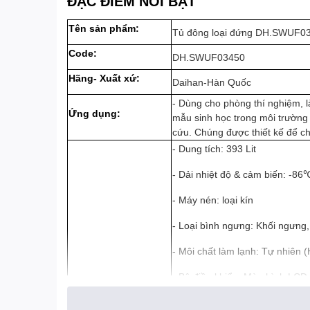
ĐẶC ĐIỂM NỔI BẬT
Tên sản phẩm:
Tủ đông loại đứng DH.SWUF0
Code:
DH.SWUF03450
Hãng- Xuất xứ:
Daihan-Hàn Quốc
- Dùng cho phòng thí nghiệm, l
Ứng dụng:
mẫu sinh học trong môi trường
cứu. Chúng được thiết kế để ch
- Dung tích: 393 Lit
- Dải nhiệt độ & cảm biến: -
- Máy nén: loại kín
- Loại bình ngưng: Khối ngưng,
- Môi chất làm lạnh: Tự nhiên 
- Bộ điều khiển: Màn hình LCD
- Kệ: 3 kệ (4 cửa), 4 kệ (5 cửa)