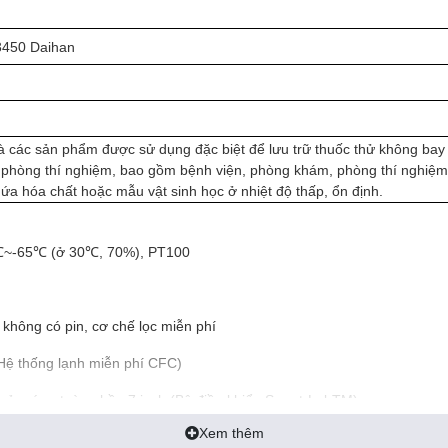
3450 Daihan
à các sản phẩm được sử dụng đặc biệt để lưu trữ thuốc thử không bay
 phòng thí nghiệm, bao gồm bệnh viện, phòng khám, phòng thí nghiệm
ứa hóa chất hoặc mẫu vật sinh học ở nhiệt độ thấp, ổn định.
86℃~-65℃ (ở 30℃, 70%), PT100
 không có pin, cơ chế lọc miễn phí
(Hệ thống lạnh miễn phí CFC)
 cảm ứng toàn phần 7 inch (Bộ điều khiển Smart-LabTM)
Xem thêm