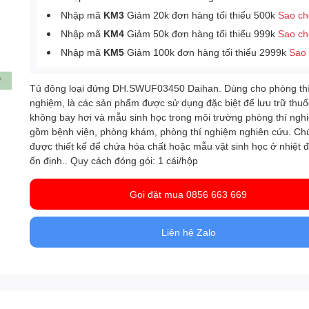
Nhập mã
KM3
Giảm 20k đơn hàng tối thiểu 500k
Sao c
Nhập mã
KM4
Giảm 50k đơn hàng tối thiểu 999k
Sao c
Nhập mã
KM5
Giảm 100k đơn hàng tối thiểu 2999k
Sao
Tủ đông loại đứng DH.SWUF03450 Daihan. Dùng cho phòng th
nghiệm, là các sản phẩm được sử dụng đặc biệt để lưu trữ thuố
không bay hơi và mẫu sinh học trong môi trường phòng thí ngh
gồm bệnh viện, phòng khám, phòng thí nghiệm nghiên cứu. Ch
được thiết kế để chứa hóa chất hoặc mẫu vật sinh học ở nhiệt đ
ổn định.. Quy cách đóng gói: 1 cái/hộp
Gọi đặt mua 0856 663 669
Liên hệ Zalo