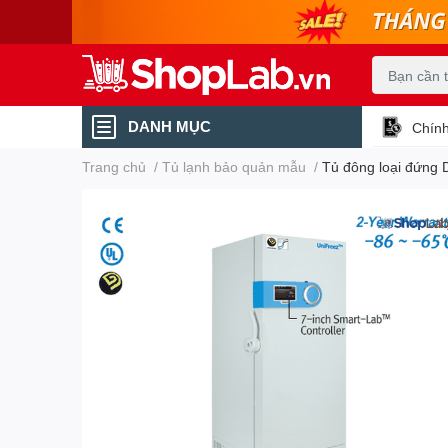
DANH MỤC
Chính
Trang chủ
/
Tủ lạnh bảo quản mẫu
/
Tủ đông loại đứng