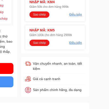
NHẬP MÃ: KM4
hép
Giảm 50k cho đơn hàng 999k
hép
Sao chép
Điều kiện
 chép
NHẬP MÃ: KM5
í
Giảm 100k cho đơn hàng 2999k
c thử
iệm, bao
Sao chép
Điều kiện
úng
ộ thấp,
Vận chuyển nhanh, an toàn, tiết
kiệm
Giá cả cạnh tranh
Sản phẩm chính hãng, đa dạng