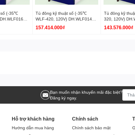
 số (-35℃
Tủ đông kỹ thuật số (-35℃
Tủ đông kỹ thu
 DH.WLF01620
WLF-420, 120V) DH.WLF01420
320, 120V) DH
Daihan
Daihan
157.414.000₫
143.576.000₫
Bạn muốn nhận khuyến mãi đặc biệt?
Đăng ký ngay.
Hỗ trợ khách hàng
Chính sách
T
Hướng dẫn mua hàng
Chính sách bảo mật
G