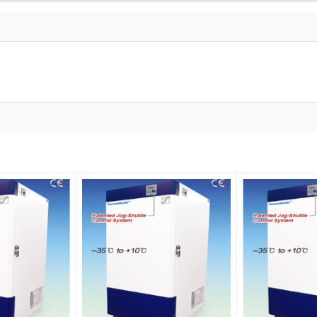
s of 12(4×3)-Giá đặt (RFU5234)
304)
 (#304)
m
mm
16×222mm