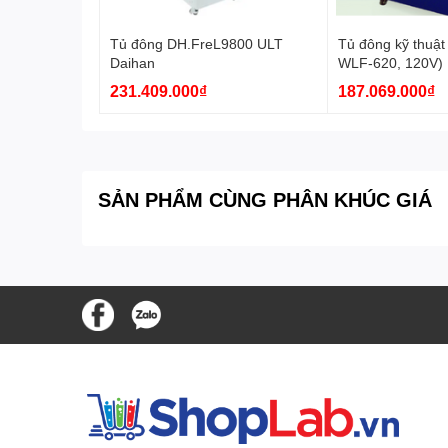
- Nguồn điện: AC 120V, 60Hz
Tủ đông DH.FreL9800 ULT
Tủ đông kỹ thuật
Quy cách đóng gói:
1 cái/hộp
Daihan
WLF-620, 120V)
Daihan
231.409.000₫
187.069.000₫
SẢN PHẨM CÙNG PHÂN KHÚC GIÁ