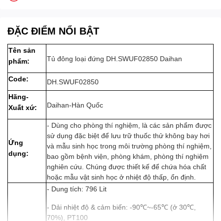
ĐẶC ĐIỂM NỔI BẬT
Tên sản
Tủ đông loại đứng DH.SWUF02850 Daihan
phẩm:
Code:
DH.SWUF02850
Hãng-
Daihan-Hàn Quốc
Xuất xứ:
- Dùng cho phòng thí nghiệm, là các sản phẩm được
sử dụng đặc biệt để lưu trữ thuốc thử không bay hơi
Ứng
và mẫu sinh học trong môi trường phòng thí nghiệm,
dụng:
bao gồm bệnh viện, phòng khám, phòng thí nghiệm
nghiên cứu. Chúng được thiết kế để chứa hóa chất
hoặc mẫu vật sinh học ở nhiệt độ thấp, ổn định.
- Dung tích: 796 Lit
- Dải nhiệt độ & cảm biến: -90℃~-65℃ (ở 30℃,
70%), PT100