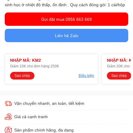
sinh học ở nhiệt độ thấp, ổn định.. Quy cách đóng gói: 1 cái/hộp
Gọi đặt mua 0856 663 669
Liên hệ Zalo
NHẬP MÃ: KM2
NHẬP MÃ: K
Giảm 10K cho đơn hàng 250K
Giảm 20K cho 
Sao chép
Điều kiện
Sao chép
Vận chuyển nhanh, an toàn, tiết kiệm
Giá cả cạnh tranh
Sản phẩm chính hãng, đa dạng