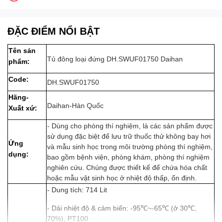
ĐẶC ĐIỂM NỔI BẬT
Tên sản
Tủ đông loại đứng DH.SWUF01750 Daihan
phẩm:
Code:
DH.SWUF01750
Hãng-
Daihan-Hàn Quốc
Xuất xứ:
- Dùng cho phòng thí nghiệm, là các sản phẩm được
sử dụng đặc biệt để lưu trữ thuốc thử không bay hơi
Ứng
và mẫu sinh học trong môi trường phòng thí nghiệm,
dụng:
bao gồm bệnh viện, phòng khám, phòng thí nghiệm
nghiên cứu. Chúng được thiết kế để chứa hóa chất
hoặc mẫu vật sinh học ở nhiệt độ thấp, ổn định.
- Dung tích: 714 Lit
- Dải nhiệt độ & cảm biến: -95℃~-65℃ (ở 30℃,
70%), PT100