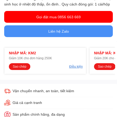
sinh học ở nhiệt độ thấp, ổn định.. Quy cách đóng gói: 1 cái/hộp
Gọi đặt mua 0856 663 669
Liên hệ Zalo
NHẬP MÃ: KM2
NHẬP MÃ: K
Giảm 10K cho đơn hàng 250K
Giảm 20K cho 
Sao chép
Điều kiện
Sao chép
Vận chuyển nhanh, an toàn, tiết kiệm
Giá cả cạnh tranh
Sản phẩm chính hãng, đa dạng