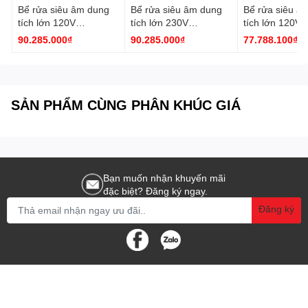
Bể rửa siêu âm dung
Bể rửa siêu âm dung
Bể rửa siêu â
- Chức năng tẩy, rửu mạnh
tích lớn 120V
tích lớn 230V
tích lớn 120V
DH.WUC.N147H
DH.WUC.N47H Daihan
DH.WUC.N13
90.285.000₫
90.285.000₫
77.788.100₫
Daihan
Daihan
- 1 máy
Cung cấp:
- 1 hướng dẫn sử dụng
SẢN PHẨM CÙNG PHÂN KHÚC GIÁ
Bạn muốn nhận khuyến mãi
đặc biệt? Đăng ký ngay.
Đăng ký