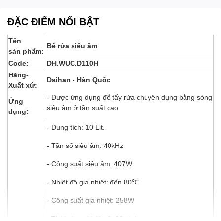
ĐẶC ĐIỂM NỔI BẬT
Tên
Bể rửa siêu âm
sản phẩm:
Code:
DH.WUC.D110H
Hãng-
Daihan - Hàn Quốc
Xuất xứ:
- Được ứng dụng để tẩy rửa chuyên dụng bằng sóng
Ứng
siêu âm ở tần suất cao
dụng:
- Dung tích: 10 Lit.
- Tần số siêu âm: 40kHz
- Công suất siêu âm: 407W
- Nhiệt độ gia nhiệt: đến 80℃
- Công suất gia nhiệt: 258W
- Thời gian cài đặt: 0~60 phút.