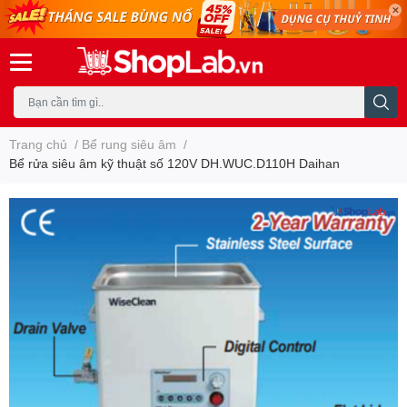
Trang chủ
/
Bể rung siêu âm
/
Bể rửa siêu âm kỹ thuật số 120V DH.WUC.D110H Daihan