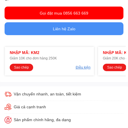
Gọi đặt mua 0856 663 669
Liên hệ Zalo
NHẬP MÃ: KM2
NHẬP MÃ: K
Giảm 10K cho đơn hàng 250K
Giảm 20K cho 
Sao chép
Điều kiện
Sao chép
Vận chuyển nhanh, an toàn, tiết kiệm
Giá cả cạnh tranh
Sản phẩm chính hãng, đa dạng