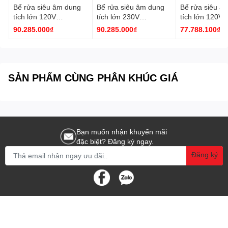
Bể rửa siêu âm dung
Bể rửa siêu âm dung
Bể rửa siêu â
- Chức năng tẩy, rửu mạnh
tích lớn 120V
tích lớn 230V
tích lớn 120V
DH.WUC.N147H
DH.WUC.N47H Daihan
DH.WUC.N13
90.285.000₫
90.285.000₫
77.788.100₫
Daihan
Daihan
- 1 máy
Cung cấp:
- 1 hướng dẫn sử dụng
SẢN PHẨM CÙNG PHÂN KHÚC GIÁ
Bạn muốn nhận khuyến mãi
đặc biệt? Đăng ký ngay.
Đăng ký