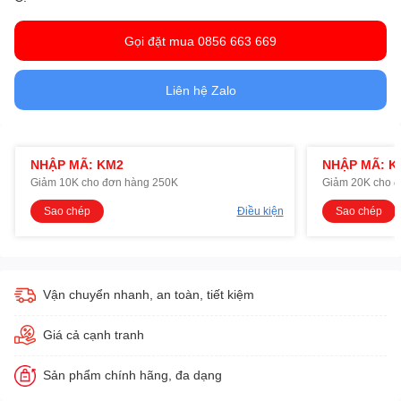
Gọi đặt mua 0856 663 669
Liên hệ Zalo
NHẬP MÃ: KM2
NHẬP MÃ: K
Giảm 10K cho đơn hàng 250K
Giảm 20K cho 
Sao chép
Điều kiện
Sao chép
Vận chuyển nhanh, an toàn, tiết kiệm
Giá cả cạnh tranh
Sản phẩm chính hãng, đa dạng