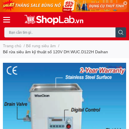
Trang chủ
/
Bể rung siêu âm
/
Bể rửa siêu âm kỹ thuật số 120V DH.WUC.D122H Daihan