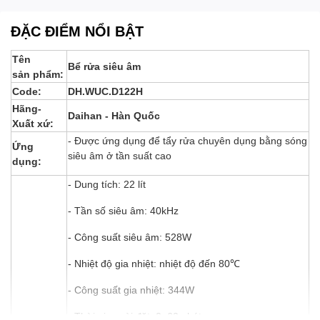
ĐẶC ĐIỂM NỔI BẬT
Tên
Bể rửa siêu âm
sản phẩm:
Code:
DH.WUC.D122H
Hãng-
Daihan - Hàn Quốc
Xuất xứ:
- Được ứng dụng để tẩy rửa chuyên dụng bằng sóng
Ứng
siêu âm ở tần suất cao
dụng:
- Dung tích: 22 lít
- Tần số siêu âm: 40kHz
- Công suất siêu âm: 528W
- Nhiệt độ gia nhiệt: nhiệt độ đến 80℃
- Công suất gia nhiệt: 344W
- Thời gian cài đặt: 0~60 phút