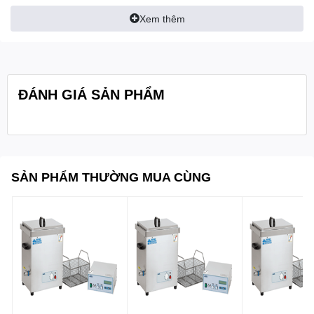
Xem thêm
- Hiển thị: FND
Thông số
kỹ thuật:
- Van xả: 1/2″ NPT
- Kích thước bên trong: 500×300×150
ĐÁNH GIÁ SẢN PHẨM
- Trọng lượng net: 12.9 kg
- Kích thước đóng gói: 640×380×370
- Kích thước tổng: 13.4 kg
SẢN PHẨM THƯỜNG MUA CÙNG
- Công suất tiêu thụ: 872W
- Nguồn điện: 1 Pha, AC 120 V
- Bộ vi xử lý: điều khiển thời gian và nhiệt độ
- Tần số: 40Hz
- Giải nhiệt độ: từ nhiệt độ môi trường đến 80 độ C
Tính năng:
- Thời gian làm sạch tối đa là 60 phút