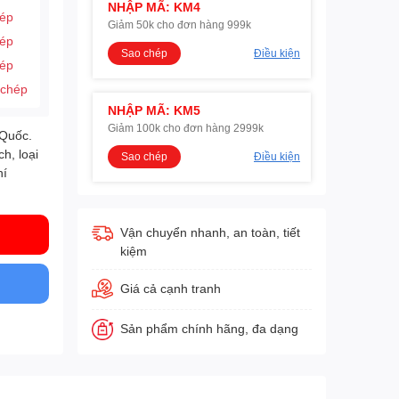
NHẬP MÃ: KM4
hép
Giảm 50k cho đơn hàng 999k
hép
Sao chép
Điều kiện
hép
 chép
NHẬP MÃ: KM5
Giảm 100k cho đơn hàng 2999k
 Quốc.
h, loại
Sao chép
Điều kiện
hí
Vận chuyển nhanh, an toàn, tiết
kiệm
Giá cả cạnh tranh
Sản phẩm chính hãng, đa dạng