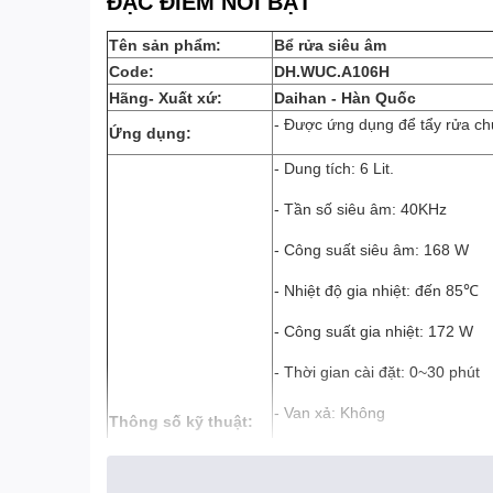
ĐẶC ĐIỂM NỔI BẬT
Tên sản phẩm:
Bể rửa siêu âm
Code:
DH.WUC.A106H
Hãng- Xuất xứ:
Daihan - Hàn Quốc
- Được ứng dụng để tẩy rửa ch
Ứng dụng:
- Dung tích: 6 Lit.
- Tần số siêu âm: 40KHz
- Công suất siêu âm: 168 W
- Nhiệt độ gia nhiệt: đến 85℃
- Công suất gia nhiệt: 172 W
- Thời gian cài đặt: 0~30 phút
- Van xả: Không
Thông số kỹ thuật:
- Kích thước bên trong: 290×1