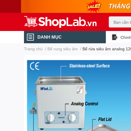
DANH MỤC
Chính
Trang chủ
/
Bể rung siêu âm
/
Bể rửa siêu âm analog 