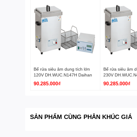
Bể rửa siêu âm dung tích lớn
Bể rửa siêu âm d
120V DH.WUC.N147H Daihan
230V DH.WUC.N
90.285.000₫
90.285.000₫
SẢN PHẨM CÙNG PHÂN KHÚC GIÁ