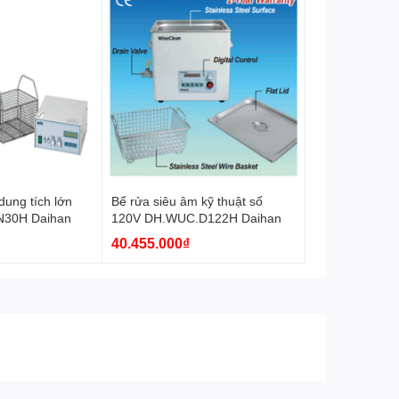
dung tích lớn
Bể rửa siêu âm kỹ thuật số
N30H Daihan
120V DH.WUC.D122H Daihan
40.455.000₫