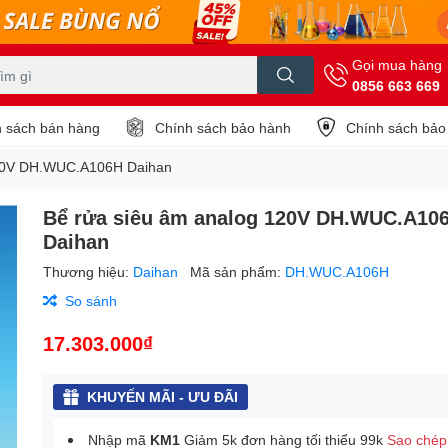
Gọi mua hàng
0856 663 669
 sách bán hàng
Chính sách bảo hành
Chính sách bảo
120V DH.WUC.A106H Daihan
Bể rửa siêu âm analog 120V DH.WUC.A10
Daihan
Thương hiệu:
Daihan
Mã sản phẩm:
DH.WUC.A106H
So sánh
17.303.000₫
KHUYẾN MÃI - ƯU ĐÃI
Nhập mã
KM1
Giảm 5k đơn hàng tối thiểu 99k
Sao chép