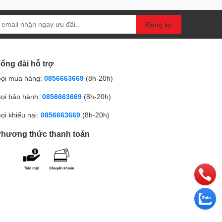
Đăng ký
ổng đài hỗ trợ
ọi mua hàng:
0856663669
(8h-20h)
ọi bảo hành:
0856663669
(8h-20h)
ọi khiếu nại:
0856663669
(8h-20h)
hương thức thanh toán