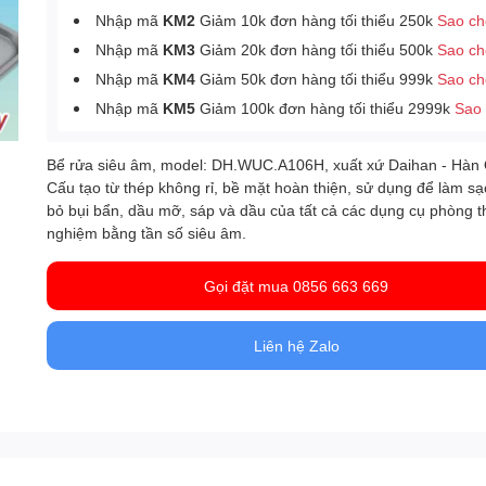
Nhập mã
KM2
Giảm 10k đơn hàng tối thiểu 250k
Sao c
Nhập mã
KM3
Giảm 20k đơn hàng tối thiểu 500k
Sao c
Nhập mã
KM4
Giảm 50k đơn hàng tối thiểu 999k
Sao c
Nhập mã
KM5
Giảm 100k đơn hàng tối thiểu 2999k
Sao
Bể rửa siêu âm, model: DH.WUC.A106H, xuất xứ Daihan - Hàn
Cấu tạo từ thép không rỉ, bề mặt hoàn thiện, sử dụng để làm sạc
bỏ bụi bẩn, dầu mỡ, sáp và dầu của tất cả các dụng cụ phòng t
nghiệm bằng tần số siêu âm.
Gọi đặt mua 0856 663 669
Liên hệ Zalo