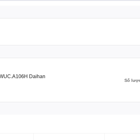
35
hông gỉ
thời gian, nhiệt độ và điều khiển đầu ra
H.WUC.A106H Daihan
Số lượ
n: Nhiệt độ và thời gian