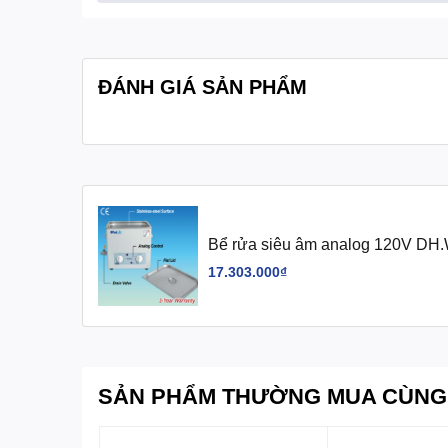
- Trọng lượng net: 5.3 kg
- Kích thước đóng gói: 37×22×
- Kích thước tổng: 6 kg
ĐÁNH GIÁ SẢN PHẨM
- Công suất tiêu thụ: 340 W
- Nguồn điện: 1 Pha, AC 120 V
- Bề mặt bên trong bằng thép k
- Bộ điều khiển analog, bộ đếm 
Bể rửa siêu âm analog 120V D
Tính năng:
- Chức năng đặt trước thuận tiệ
17.303.000₫
- Tần số HF: 40kHz
- 1 máy
Cung cấp:
- 1 hướng dẫn sử dụng
SẢN PHẨM THƯỜNG MUA CÙNG