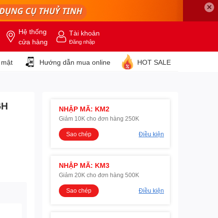
✕
Hệ thống
Tài khoản
cửa hàng
Đăng nhập
 mật
Hướng dẫn mua online
HOT SALE
6H
NHẬP MÃ: KM2
Giảm 10K cho đơn hàng 250K
Sao chép
Điều kiện
NHẬP MÃ: KM3
Giảm 20K cho đơn hàng 500K
Sao chép
Điều kiện