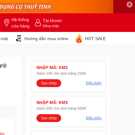
✕
Hệ thống
Tài khoản
cửa hàng
Đăng nhập
 mật
Hướng dẫn mua online
HOT SALE
ur®
NHẬP MÃ: KM2
Giảm 10K cho đơn hàng 250K
Sao chép
Điều kiện
NHẬP MÃ: KM3
Giảm 20K cho đơn hàng 500K
Sao chép
Điều kiện
hép