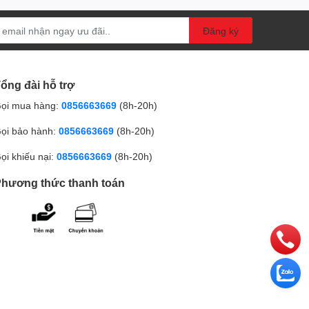
Đăng ký
ổng đài hỗ trợ
ọi mua hàng:
0856663669
(8h-20h)
ọi bảo hành:
0856663669
(8h-20h)
ọi khiếu nại:
0856663669
(8h-20h)
hương thức thanh toán