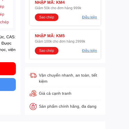
NHẬP MÃ: KM4
hép
Giảm 50k cho đơn hàng 999k
hép
Sao chép
Điều kiện
 chép
NHẬP MÃ: KM5
Đức, CAS:
Giảm 100k cho đơn hàng 2999k
. Được
học, viện
Sao chép
Điều kiện
Vận chuyển nhanh, an toàn, tiết
kiệm
Giá cả cạnh tranh
Sản phẩm chính hãng, đa dạng