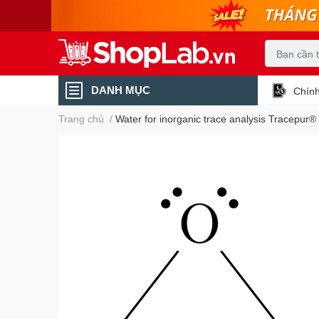
DANH MỤC
Chính
Trang chủ
/
Water for inorganic trace analysis Tracepur®