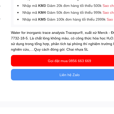
Nhập mã
KM3
Giảm 20k đơn hàng tối thiểu 500k
Sao c
Nhập mã
KM4
Giảm 50k đơn hàng tối thiểu 999k
Sao c
Nhập mã
KM5
Giảm 100k đơn hàng tối thiểu 2999k
Sao
Water for inorganic trace analysis Tracepur®, xuất xứ Merck - 
7732-18-5. Là chất lỏng không màu, có công thức hóa học H₂O
sử dụng trong tổng hợp, phân tích tại phòng thí nghiệm trường 
nghiên cứu,....Quy cách đóng gói: Chai nhựa 5L
Gọi đặt mua 0856 663 669
Liên hệ Zalo