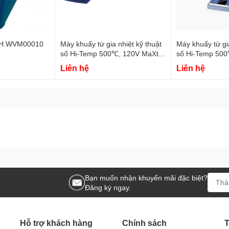
 DH.WVM00010
Máy khuấy từ gia nhiệt kỹ thuật
Máy khuấy từ gia
số Hi-Temp 500℃, 120V MaXtir
số Hi-Temp 500
500 DH.WMH05021 DaiHan
MaXtir 500 DH
Liên hệ
Liên hệ
DaiHan
Bạn muốn nhận khuyến mãi đặc biệt?
Đăng ký ngay.
Hỗ trợ khách hàng
Chính sách
T