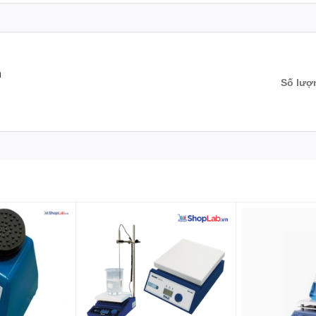
n
Số lượ