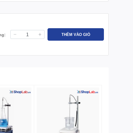
ng:
THÊM VÀO GIỎ