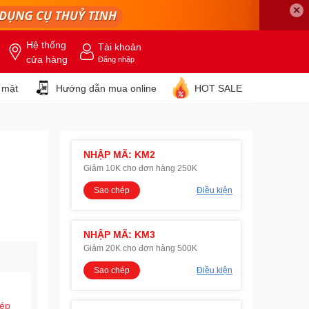
✕
Hệ thống
Tài khoản
cửa hàng
Đăng nhập
 mật
Hướng dẫn mua online
HOT SALE
NHẬP MÃ: KM2
Giảm 10K cho đơn hàng 250K
Sao chép
Điều kiện
NHẬP MÃ: KM3
Giảm 20K cho đơn hàng 500K
Sao chép
Điều kiện
hép