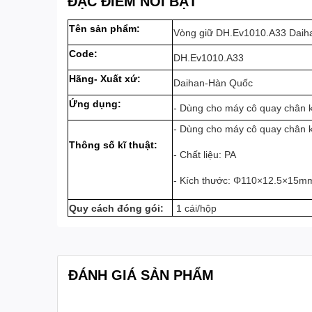
ĐẶC ĐIỂM NỔI BẬT
Tên sản phẩm:
Vòng giữ DH.Ev1010.A33 Daih
Code:
DH.Ev1010.A33
Hãng- Xuất xứ:
Daihan-Hàn Quốc
Ứng dụng:
- Dùng
cho máy cô quay chân 
- Dùng cho máy cô quay chân
Thông số kĩ thuật:
- Chất liệu: PA
- Kích thước: Φ110×12.5×15m
Quy cách đóng gói:
1 cái/hộp
ĐÁNH GIÁ SẢN PHẨM