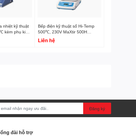
 nhiệt kỹ thuật
Bếp điện kỹ thuật số Hi-Temp
℃ kèm phụ kiện
500℃, 230V MaXtir 500H
.WMH04020
DH.WHP05020 DaiHan
Liên hệ
Đăng ký
ổng đài hỗ trợ