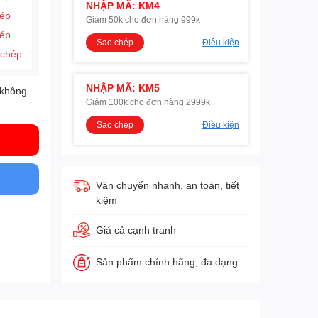
NHẬP MÃ: KM4
hép
Giảm 50k cho đơn hàng 999k
hép
Sao chép
Điều kiện
 chép
NHẬP MÃ: KM5
 không
.
Giảm 100k cho đơn hàng 2999k
Sao chép
Điều kiện
Vận chuyển nhanh, an toàn, tiết
kiệm
Giá cả cạnh tranh
Sản phẩm chính hãng, đa dạng