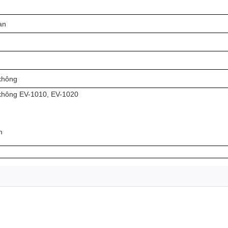
an
không
 không EV-1010, EV-1020
m