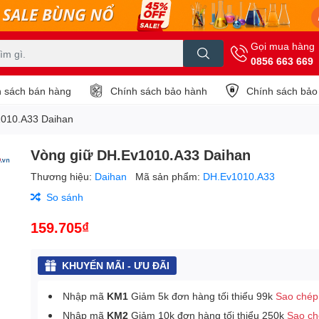
Gọi mua hàng
0856 663 669
 sách bán hàng
Chính sách bảo hành
Chính sách bảo
1010.A33 Daihan
Vòng giữ DH.Ev1010.A33 Daihan
Thương hiệu:
Daihan
Mã sản phẩm:
DH.Ev1010.A33
So sánh
159.705₫
KHUYẾN MÃI - ƯU ĐÃI
Nhập mã
KM1
Giảm 5k đơn hàng tối thiểu 99k
Sao chép
Nhập mã
KM2
Giảm 10k đơn hàng tối thiểu 250k
Sao c