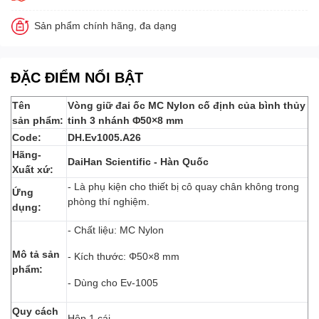
Sản phẩm chính hãng, đa dạng
ĐẶC ĐIỂM NỔI BẬT
Tên
Vòng giữ đai ốc MC Nylon cố định của bình thủy
sản phẩm:
tinh 3 nhánh Φ50×8 mm
Code:
DH.Ev1005.A26
Hãng-
DaiHan
Scientific - Hàn Quốc
Xuất xứ:
- Là phụ kiện cho thiết bị cô quay chân không trong
Ứng
phòng thí nghiệm.
dụng:
- Chất liệu: MC Nylon
Mô tả sản
- Kích thước: Φ50×8 mm
phẩm:
- Dùng cho Ev-1005
Quy cách
Hộp 1 cái