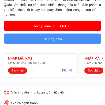
Quốc. Với chất liệu bền, cách nhiệt, kháng hóa chất. Sản phẩm là
phụ kiện cho thiết bị bay hơi quay chân không trong phòng thí
nghiệm.
Gọi đặt mua 0856 663 669
Liên hệ Zalo
NHẬP MÃ: KM2
NHẬP MÃ: K
Giảm 10K cho đơn hàng 250K
Giảm 20K cho 
Sao chép
Điều kiện
Sao chép
Vận chuyển nhanh, an toàn, tiết kiệm
Giá cả cạnh tranh