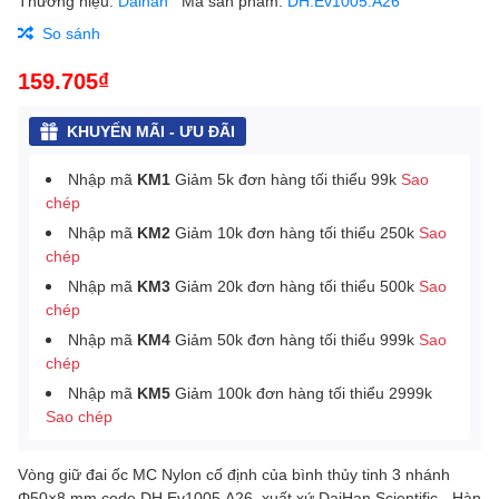
Thương hiệu:
Daihan
Mã sản phẩm:
DH.Ev1005.A26
So sánh
159.705₫
KHUYẾN MÃI - ƯU ĐÃI
Nhập mã
KM1
Giảm 5k đơn hàng tối thiểu 99k
Sao
chép
Nhập mã
KM2
Giảm 10k đơn hàng tối thiểu 250k
Sao
chép
Nhập mã
KM3
Giảm 20k đơn hàng tối thiểu 500k
Sao
chép
Nhập mã
KM4
Giảm 50k đơn hàng tối thiểu 999k
Sao
chép
Nhập mã
KM5
Giảm 100k đơn hàng tối thiểu 2999k
Sao chép
Vòng giữ đai ốc MC Nylon cố định của bình thủy tinh 3 nhánh
Φ50×8 mm
code DH.Ev1005.A26, xuất xứ DaiHan Scientific - Hàn