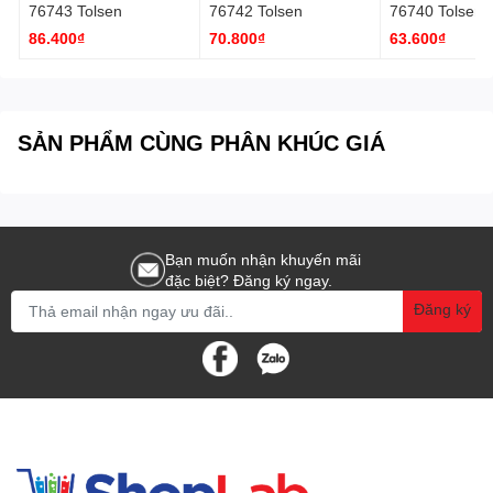
76743 Tolsen
76742 Tolsen
76740 Tolsen
86.400₫
70.800₫
63.600₫
SẢN PHẨM CÙNG PHÂN KHÚC GIÁ
Bạn muốn nhận khuyến mãi
đặc biệt? Đăng ký ngay.
Đăng ký