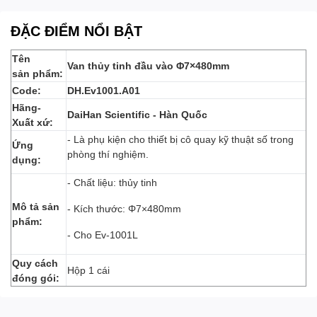
ĐẶC ĐIỂM NỔI BẬT
Tên
Van thủy tinh đầu vào Φ7×480mm
sản phẩm:
Code:
DH.Ev1001.A01
Hãng-
DaiHan
Scientific - Hàn Quốc
Xuất xứ:
- Là phụ kiện cho thiết bị cô quay kỹ thuật số trong
Ứng
phòng thí nghiệm.
dụng:
- Chất liệu: thủy tinh
Mô tả sản
- Kích thước: Φ7×480mm
phẩm:
- Cho Ev-1001L
Quy cách
Hộp 1 cái
đóng gói: