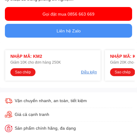
Gọi đặt mua 0856 663 669
Liên hệ Zalo
NHẬP MÃ: KM2
NHẬP MÃ: K
Giảm 10K cho đơn hàng 250K
Giảm 20K cho 
Sao chép
Điều kiện
Sao chép
Vận chuyển nhanh, an toàn, tiết kiệm
Giá cả cạnh tranh
Sản phẩm chính hãng, đa dạng