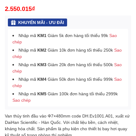
2.550.015₫
KHUYẾN MÃI - ƯU ĐÃI
Nhập mã
KM1
Giảm 5k đơn hàng tối thiểu 99k
Sao
chép
Nhập mã
KM2
Giảm 10k đơn hàng tối thiểu 250k
Sao
chép
Nhập mã
KM3
Giảm 20k đơn hàng tối thiểu 500k
Sao
chép
Nhập mã
KM4
Giảm 50k đơn hàng tối thiểu 999k
Sao
chép
Nhập mã
KM5
Giảm 100k đơn hàng tối thiểu 2999k
Sao chép
Van thủy tinh đầu vào Φ7×480mm
code DH.Ev1001.A01, xuất xứ
DaiHan Scientific - Hàn Quốc. Với chất liệu bền, cách nhiệt,
kháng hóa chất. Sản phẩm là phụ kiện cho thiết bị bay hơi quay
kỹ thuật số trong phòng thí nghiệm.