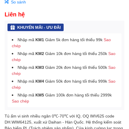
So sánh
Liên hệ
KHUYẾN MÃI - ƯU ĐÃI
Nhập mã
KM1
Giảm 5k đơn hàng tối thiểu 99k
Sao
chép
Nhập mã
KM2
Giảm 10k đơn hàng tối thiểu 250k
Sao
chép
Nhập mã
KM3
Giảm 20k đơn hàng tối thiểu 500k
Sao
chép
Nhập mã
KM4
Giảm 50k đơn hàng tối thiểu 999k
Sao
chép
Nhập mã
KM5
Giảm 100k đơn hàng tối thiểu 2999k
Sao chép
Tủ ấm vi sinh nhiều ngăn 0℃-70℃ với IQ, OQ IMV625 code
DH.WIM64125, xuất xứ Daihan - Hàn Quốc. Hệ thống kiểm soát
Bảo hiểm PL (Trách nhiệm sản phẩm). Cửa kính cường lực trong