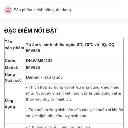
Sản phẩm chính hãng, đa dạng
ĐẶC ĐIỂM NỔI BẬT
Tên
Tủ ấm vi sinh nhiều ngăn 0℃-70℃ với IQ, OQ
sản phẩm
IMV625
:
Code:
DH.WIM64125
Model:
IMV625
Hãng-
Daihan - Hàn Quốc
Xuất xứ:
- Thích hợp sử dụng với nhiều ứng dụng khác nhau
như: Nuôi cấy vi sinh vật, nuôi cấy tế bào động vật &
thực vật, duy trì nhiệt, v.v.
Ứng
dụng:
- Tạo môi trường sinh sản của các lạc khuẩn vi khuẩn
và xác định nhu cầu oxy sinh hóa.
- 4 buồng × 125L: Làm việc độc lập