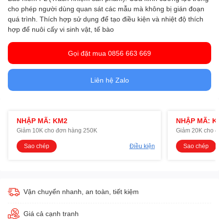
cho phép người dùng quan sát các mẫu mà không bị gián đoạn
quá trình. Thích hợp sử dụng để tạo điều kiện và nhiệt độ thích
hợp để nuôi cấy vi sinh vật, tế bào
Gọi đặt mua 0856 663 669
Liên hệ Zalo
NHẬP MÃ: KM2
NHẬP MÃ: K
Giảm 10K cho đơn hàng 250K
Giảm 20K cho 
Sao chép
Điều kiện
Sao chép
Vận chuyển nhanh, an toàn, tiết kiệm
Giá cả cạnh tranh