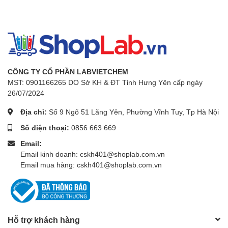
- Cảm biến: PT100
- Thời gian làm nóng: 20 phút đến 37 độ C, 30 phút.
đến 50oC
- Thời gian phục hồi (Cửa mở 30 giây): 10 phút đến
37 độ C, 12 phút. đến 50oC
CÔNG TY CỔ PHẦN LABVIETCHEM
- Công suất làm nóng: 650 W×4ea
MST: 0901166265 DO Sở KH & ĐT Tỉnh Hưng Yên cấp ngày
26/07/2024
- Máy nén: 1/4 HP (×4 Rooms)
Địa chỉ:
Số 9 Ngõ 51 Lãng Yên, Phường Vĩnh Tuy, Tp Hà Nội
- Hẹn giờ và cảnh báo: 99 giờ 59 phút (có độ trễ /
Chạy liên tục), Trạng thái lỗi & Kết thúc hẹn giờ
Số điện thoại:
0856 663 669
Email:
- Màn hình: LCD kỹ thuật số với chức năng Back-
Email kinh doanh: cskh401@shoplab.com.vn
Light
Email mua hàng: cskh401@shoplab.com.vn
- Bộ điều khiển: Bộ điều khiển mờ kỹ thuật số với
Thông số
công tắc (Xoay và đẩy)
kỹ thuật:
- Cửa bên trong: với 4 cửa kính cường lực bên trong
Hỗ trợ khách hàng
- Kệ: Bao gồm 8 kệ thép bọc PE (2 × 4 buồng)