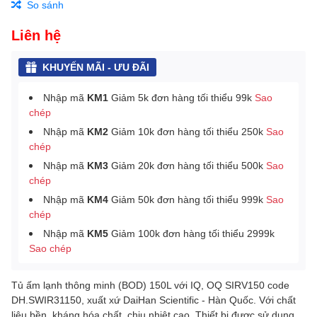
So sánh
Liên hệ
KHUYẾN MÃI - ƯU ĐÃI
Nhập mã
KM1
Giảm 5k đơn hàng tối thiểu 99k
Sao
chép
Nhập mã
KM2
Giảm 10k đơn hàng tối thiểu 250k
Sao
chép
Nhập mã
KM3
Giảm 20k đơn hàng tối thiểu 500k
Sao
chép
Nhập mã
KM4
Giảm 50k đơn hàng tối thiểu 999k
Sao
chép
Nhập mã
KM5
Giảm 100k đơn hàng tối thiểu 2999k
Sao chép
Tủ ấm lạnh thông minh (BOD) 150L với IQ, OQ SIRV150 code
DH.SWIR31150, xuất xứ DaiHan Scientific - Hàn Quốc. Với chất
liệu​​ bền, kháng hóa chất, chịu nhiệt cao. Thiết bị được sử dụng