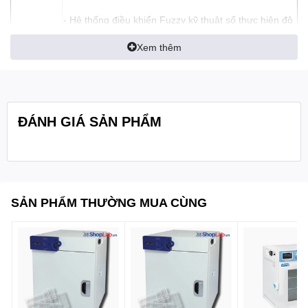
- Hệ thống điều khiển Fuzzy kỹ thuật số thực hiện độ
chính xác nhiệt độ vượt trội
Xem thêm
- Bộ điều khiển Smart-LabTM, Bảo hiểm PL (Trách
nhiệm sản phẩm)
- Thiết kế công thái học Màn hình LCD LCD cảm ứng
toàn màn hình 4 inch (Bộ điều khiển Smart-LabTM)
ĐÁNH GIÁ SẢN PHẨM
- Dịch vụ ứng dụng WiReTM, Ghi dữ liệu tự động, kết
nối Internet với WiFi
- Chức năng tự chẩn đoán
SẢN PHẨM THƯỜNG MUA CÙNG
- Thiết kế thân máy mới nhỏ gọn
Tính
- Cài đặt chương trình biến đổi cho nhiều mẫu có
năng:
nhiều phân đoạn
- Dữ liệu đã ghi có thể được chuyển sang PC bằng
bộ nhớ USB