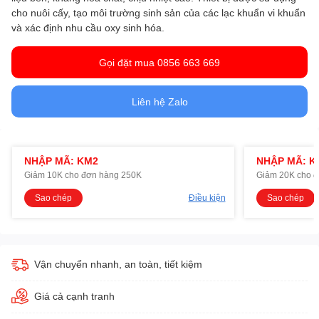
cho nuôi cấy, tạo môi trường sinh sản của các lạc khuẩn vi khuẩn
và xác định nhu cầu oxy sinh hóa.
Gọi đặt mua 0856 663 669
Liên hệ Zalo
NHẬP MÃ: KM2
NHẬP MÃ: K
Giảm 10K cho đơn hàng 250K
Giảm 20K cho 
Sao chép
Điều kiện
Sao chép
Vận chuyển nhanh, an toàn, tiết kiệm
Giá cả cạnh tranh