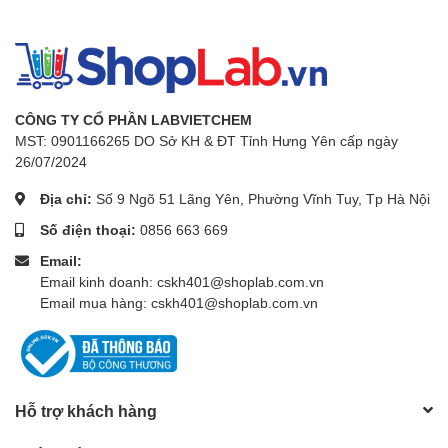
±1.4°C tại 50°C, Cảm biến PT100
- Thời gian gia nhiệt: 20 phút đến 37oC, 20 phút. đến
50oC
- Thời gian phục hồi (Cửa mở 30 giây): 10 phút đến
CÔNG TY CỔ PHẦN LABVIETCHEM
37oC, 12 phút. đến 50oC
MST: 0901166265 DO Sở KH & ĐT Tỉnh Hưng Yên cấp ngày
26/07/2024
- Công suất gia nhiệt: 700W
Địa chỉ:
Số 9 Ngõ 51 Lãng Yên, Phường Vĩnh Tuy, Tp Hà Nội
- Công suất máy nén: 1/4HP
Số điện thoại:
0856 663 669
- Điều khiển máy nén: Điều khiển tủ lạnh thông minh
Email:
để ngăn ngừa quá tải
Email kinh doanh: cskh401@shoplab.com.vn
- Chất làm lạnh: Hệ thống làm lạnh không chứa
Email mua hàng: cskh401@shoplab.com.vn
CFC(R-404A)
- Bộ định thời gian & Chuông báo: 99giờ 59phút (chế
độ trễ/chạy liên tục), Chuông báo lỗi và kết thúc thời
gian cài đặt
Thông số
Hỗ trợ khách hàng
kỹ thuật:
- Màn hình: Màn hình LCD có chức năng đèn nền 4