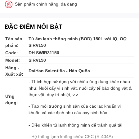
Sản phẩm chính hãng, đa dạng
ĐẶC ĐIỂM NỔI BẬT
Tên sản
Tủ ấm lạnh thông minh (BOD) 150L với IQ, OQ
phẩm:
SIRV150
Code:
DH.SWIR31150
Model:
SIRV150
Hãng -
DaiHan Scientific - Hàn Quốc
Xuất xứ:
- Thích hợp sử dụng với nhiều ứng dụng khác nhau
như: Nuôi cấy vi sinh vật, nuôi cấy tế bào động vật &
thực vật, duy trì nhiệt, v.v.
Ứng
dụng:
- Tạo môi trường sinh sản của các lạc khuẩn vi
khuẩn và xác định nhu cầu oxy sinh hóa.
- Điều khiển tủ lạnh thông minh để tránh quá tải
- Hệ thống lạnh không chứa CFC (R-404A)