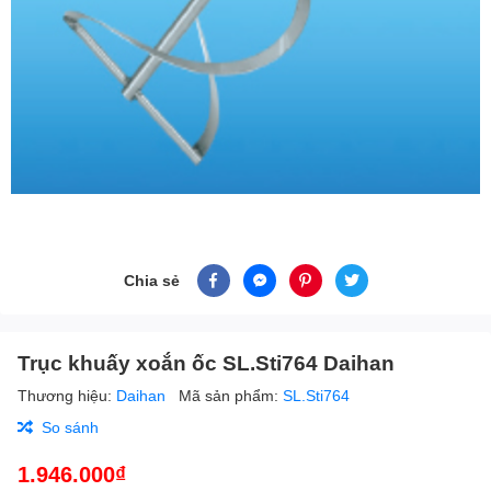
Chia sẻ
Trục khuấy xoắn ốc SL.Sti764 Daihan
Thương hiệu:
Daihan
Mã sản phẩm:
SL.Sti764
So sánh
1.946.000₫