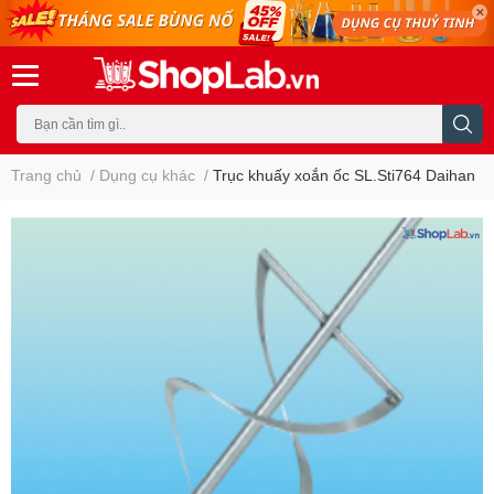
Trang chủ
/
Dụng cụ khác
/
Trục khuấy xoắn ốc SL.Sti764 Daihan