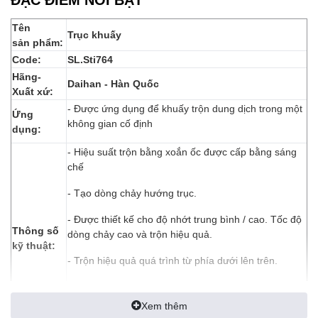
Tên
Trục khuấy
sản phẩm:
Code:
SL.Sti764
Hãng-
Daihan - Hàn Quốc
Xuất xứ:
- Được ứng dụng
để khuấy trộn dung dịch trong một
Ứng
không gian cố định
dụng:
- Hiệu suất trộn bằng xoắn ốc được cấp bằng sáng
chế
- Tạo dòng chảy hướng trục.
- Được thiết kế cho độ nhớt trung bình / cao. Tốc độ
Thông số
dòng chảy cao và trộn hiệu quả.
kỹ thuật:
- Trộn hiệu quả quá trình từ phía dưới lên trên.
- Kích thước: Φ10 × L800
Xem thêm
- Rotor: Φ125 × h190 m