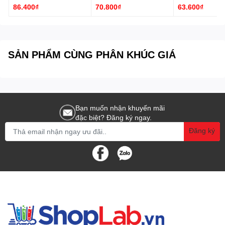
86.400₫
70.800₫
63.600₫
SẢN PHẨM CÙNG PHÂN KHÚC GIÁ
Bạn muốn nhận khuyến mãi
đặc biệt? Đăng ký ngay.
Đăng ký