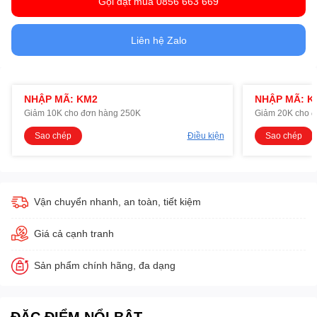
Gọi đặt mua 0856 663 669
Liên hệ Zalo
NHẬP MÃ: KM2
NHẬP MÃ: K
Giảm 10K cho đơn hàng 250K
Giảm 20K cho 
Sao chép
Điều kiện
Sao chép
Vận chuyển nhanh, an toàn, tiết kiệm
Giá cả cạnh tranh
Sản phẩm chính hãng, đa dạng
ĐẶC ĐIỂM NỔI BẬT