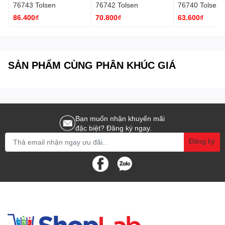
76743 Tolsen
76742 Tolsen
76740 Tolsen
86.400₫
70.800₫
63.600₫
SẢN PHẨM CÙNG PHÂN KHÚC GIÁ
Bạn muốn nhận khuyến mãi
đặc biệt? Đăng ký ngay.
Đăng ký