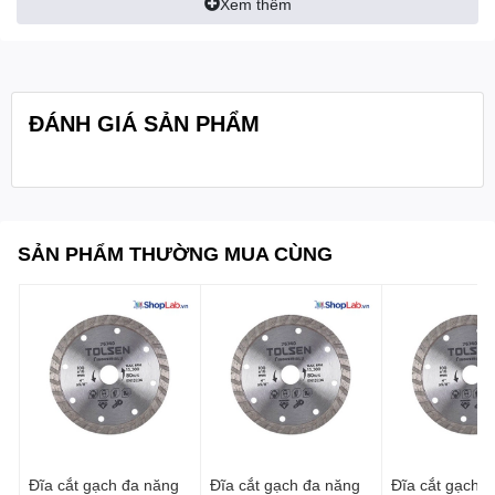
Xem thêm
- Rotor: Φ100 × h160 mm
- 1 cái/ hộp
Quy cách:
ĐÁNH GIÁ SẢN PHẨM
SẢN PHẨM THƯỜNG MUA CÙNG
Đĩa cắt gạch đa năng
Đĩa cắt gạch đa năng
Đĩa cắt gạch đa năng