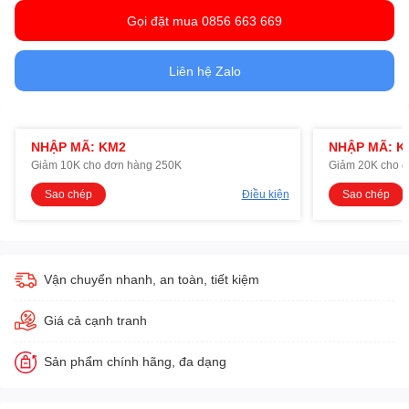
Gọi đặt mua 0856 663 669
Liên hệ Zalo
NHẬP MÃ: KM2
NHẬP MÃ: K
Giảm 10K cho đơn hàng 250K
Giảm 20K cho 
Sao chép
Điều kiện
Sao chép
Vận chuyển nhanh, an toàn, tiết kiệm
Giá cả cạnh tranh
Sản phẩm chính hãng, đa dạng