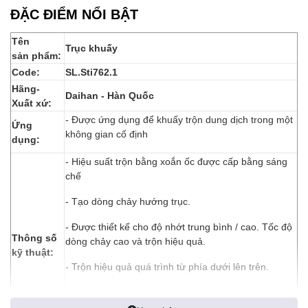
ĐẶC ĐIỂM NỔI BẬT
Tên
Trục khuấy
sản phẩm:
Code:
SL.Sti762.1
Hãng-
Daihan - Hàn Quốc
Xuất xứ:
- Được ứng dụng
để khuấy trộn dung dịch trong một
Ứng
không gian cố định
dụng:
- Hiệu suất trộn bằng xoắn ốc được cấp bằng sáng
chế
- Tạo dòng chảy hướng trục.
- Được thiết kế cho độ nhớt trung bình / cao. Tốc độ
Thông số
dòng chảy cao và trộn hiệu quả.
kỹ thuật:
- Trộn hiệu quả quá trình từ phía dưới lên trên.
- Kích thước: Φ10 × L650