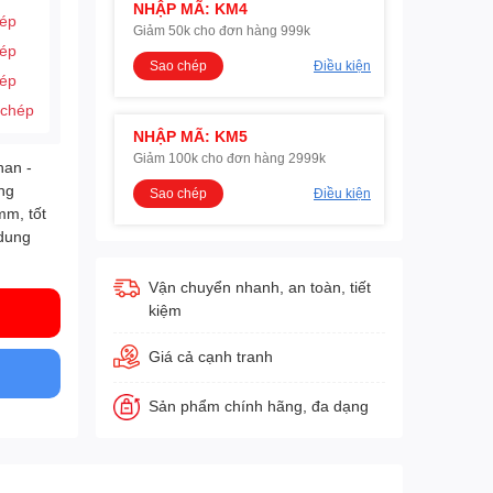
NHẬP MÃ: KM4
hép
Giảm 50k cho đơn hàng 999k
hép
Sao chép
Điều kiện
hép
 chép
NHẬP MÃ: KM5
Giảm 100k cho đơn hàng 2999k
han -
ng
Sao chép
Điều kiện
m, tốt
 dung
Vận chuyển nhanh, an toàn, tiết
kiệm
Giá cả cạnh tranh
Sản phẩm chính hãng, đa dạng