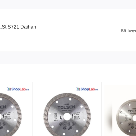
L.StiS721 Daihan
Số lượ