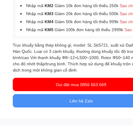
Nhập mã
KM2
Giảm 10k đơn hàng tối thiểu 250k
Sao c
Nhập mã
KM3
Giảm 20k đơn hàng tối thiểu 500k
Sao c
Nhập mã
KM4
Giảm 50k đơn hàng tối thiểu 999k
Sao c
Nhập mã
KM5
Giảm 100k đơn hàng tối thiểu 2999k
Sao
Trục khuấy bằng thép không gỉ, model: SL.StiS721, xuất xứ Dai
Hàn Quốc. Loại có 3 cánh khuấy, thường dùng khuấy tốc độ tru
bình/cao Với thanh khuấy Φ8~12×L500~1000, Rotor Φ50~140 m
cho độ nhớt thấp/trung bình. Thích hợp sử dụng để khuấy trộn
dịch trong một không gian cố định.
Gọi đặt mua 0856 663 669
Liên hệ Zalo