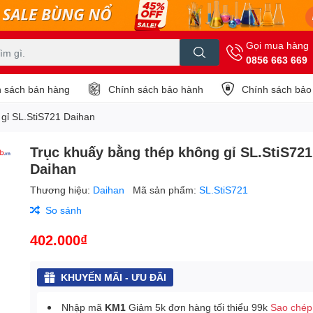
Gọi mua hàng
0856 663 669
 sách bán hàng
Chính sách bảo hành
Chính sách bảo
 gỉ SL.StiS721 Daihan
Trục khuấy bằng thép không gỉ SL.StiS721
Daihan
Thương hiệu:
Daihan
Mã sản phẩm:
SL.StiS721
So sánh
402.000₫
KHUYẾN MÃI - ƯU ĐÃI
Nhập mã
KM1
Giảm 5k đơn hàng tối thiểu 99k
Sao chép