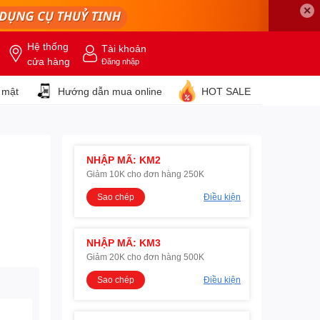
✕
Hệ thống
Tài khoản
cửa hàng
Đăng nhập
 mật
Hướng dẫn mua online
HOT SALE
NHẬP MÃ: KM2
Giảm 10K cho đơn hàng 250K
Sao chép
Điều kiện
NHẬP MÃ: KM3
Giảm 20K cho đơn hàng 500K
Sao chép
Điều kiện