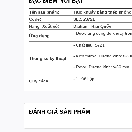
ĐẶC ĐIỂM NỔI BẬT
Tên sản phẩm:
Trục khuấy bằng thép không
Code:
SL.StiS721
Hãng- Xuất xứ:
Daihan - Hàn Quốc
- Được ứng dụng
để khuấy trộn
Ứng dụng:
- Chất liệu: S721
- Kích thước: Đường kính: Φ8
Thông số kỹ thuật:
- Rotor: Đường kính: Φ50 mm,
- 1 cái/ hộp
Quy cách:
ĐÁNH GIÁ SẢN PHẨM