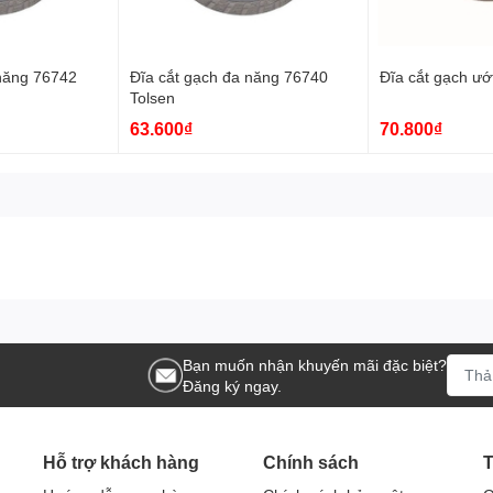
 năng 76742
Đĩa cắt gạch đa năng 76740
Đĩa cắt gạch ướ
Tolsen
63.600₫
70.800₫
Bạn muốn nhận khuyến mãi đặc biệt?
Đăng ký ngay.
Hỗ trợ khách hàng
Chính sách
T