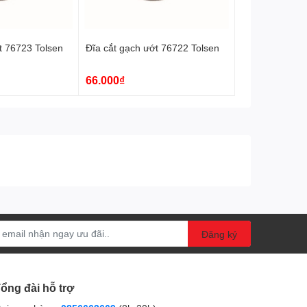
t 76723 Tolsen
Đĩa cắt gạch ướt 76722 Tolsen
66.000₫
Đăng ký
ổng đài hỗ trợ