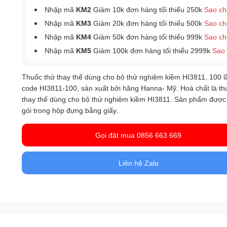
Nhập mã
KM2
Giảm 10k đơn hàng tối thiểu 250k
Sao c
Nhập mã
KM3
Giảm 20k đơn hàng tối thiểu 500k
Sao c
Nhập mã
KM4
Giảm 50k đơn hàng tối thiểu 999k
Sao c
Nhập mã
KM5
Giảm 100k đơn hàng tối thiểu 2999k
Sao
Thuốc thử thay thế dùng cho bộ thử nghiệm kiềm HI3811, 100 l
code HI3811-100, sản xuất bởi hãng Hanna- Mỹ. Hoá chất
là t
. Sản phẩm được
thay thế dùng cho bộ thử nghiệm kiềm HI3811
gói trong hộp đựng bằng giấy.
Gọi đặt mua 0856 663 669
Liên hệ Zalo