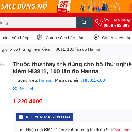
Gọi mua hàng
0856 663 669
 sách bán hàng
Chính sách bảo hành
Chính sách bảo
ùng cho bộ thử nghiệm kiềm HI3811, 100 lần đo Hanna
Thuốc thử thay thế dùng cho bộ thử nghi
kiềm HI3811, 100 lần đo Hanna
Thương hiệu:
Hanna
Mã sản phẩm:
HI3811-100
So sánh
1.220.400₫
KHUYẾN MÃI - ƯU ĐÃI
Nhập mã
KM1
Giảm 5k đơn hàng tối thiểu 99k
Sao chép