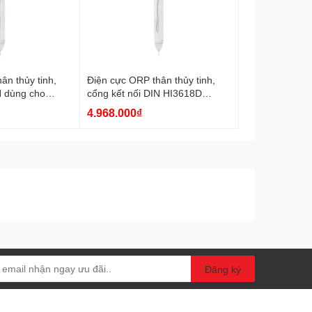
ân thủy tinh,
Điện cực ORP thân thủy tinh,
N dùng cho
cổng kết nối DIN HI3618D
18D-1 Hanna
Hanna
4.968.000₫
Đăng ký