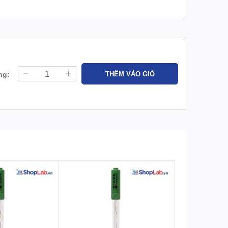
ng:
THÊM VÀO GIỎ