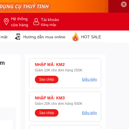
✕
Hệ thống
Tài khoản
cửa hàng
Đăng nhập
 mật
Hướng dẫn mua online
HOT SALE
ệm
NHẬP MÃ: KM2
Giảm 10K cho đơn hàng 250K
Sao chép
Điều kiện
NHẬP MÃ: KM3
Giảm 20K cho đơn hàng 500K
Sao chép
Điều kiện