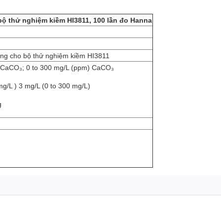
bộ thử nghiệm kiềm HI3811, 100 lần đo Hanna
dùng cho bộ thử nghiệm kiềm HI3811
) CaCO₃; 0 to 300 mg/L (ppm) CaCO₃
mg/L ) 3 mg/L (0 to 300 mg/L)
g