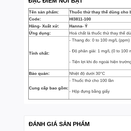
ĐẶC ĐIỂM NỔI BẬT
Tên sản phẩm:
Thuốc thử thay thế dùng cho 
Code:
HI3811-100
Hãng- Xuất xứ:
Hanna- Ý
Ứng dụng:
Hoá chất là thuốc thử thay thế 
- Thang đo: 0 to 100 mg/L (ppm
- Độ phân giải: 1 mg/L (0 to 100 
Tính chất:
- Tiện lợi khi đo ngoài hiện trườn
Bảo quản:
Nhiệt độ dưới 30°C
- Thuốc thử cho 100 lần
Cung cấp bao gồm:
- Hộp đựng bằng giấy
ĐÁNH GIÁ SẢN PHẨM