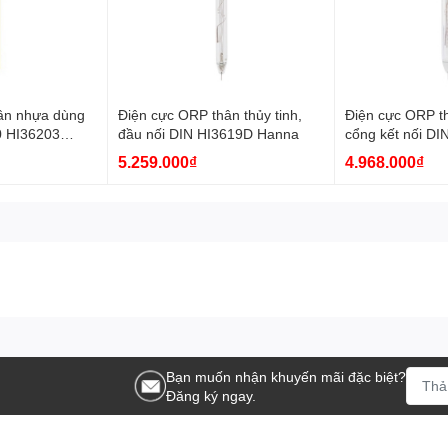
ân nhựa dùng
Điện cực ORP thân thủy tinh,
Điện cực ORP th
0 HI36203
đầu nối DIN HI3619D Hanna
cổng kết nối DI
HI8314-1 HI36
5.259.000₫
4.968.000₫
Bạn muốn nhận khuyến mãi đặc biệt?
Đăng ký ngay.