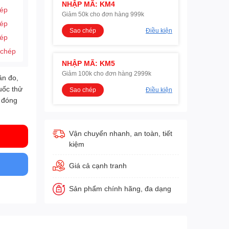
NHẬP MÃ: KM4
hép
Giảm 50k cho đơn hàng 999k
hép
Sao chép
Điều kiện
hép
 chép
NHẬP MÃ: KM5
Giảm 100k cho đơn hàng 2999k
,
ần đo
huốc thử
Sao chép
Điều kiện
 đóng
Vận chuyển nhanh, an toàn, tiết
kiệm
Giá cả cạnh tranh
Sản phẩm chính hãng, đa dạng