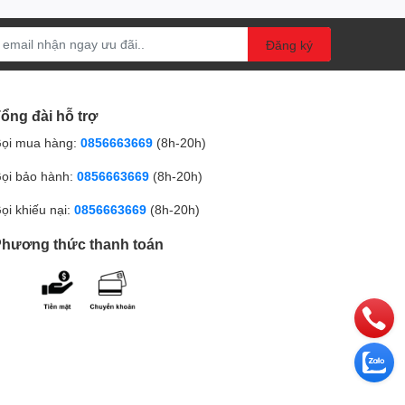
Đăng ký
ổng đài hỗ trợ
ọi mua hàng:
0856663669
(8h-20h)
ọi bảo hành:
0856663669
(8h-20h)
ọi khiếu nại:
0856663669
(8h-20h)
hương thức thanh toán