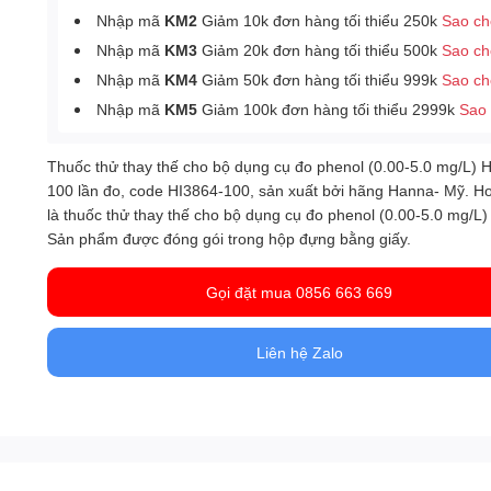
Nhập mã
KM2
Giảm 10k đơn hàng tối thiểu 250k
Sao c
Nhập mã
KM3
Giảm 20k đơn hàng tối thiểu 500k
Sao c
Nhập mã
KM4
Giảm 50k đơn hàng tối thiểu 999k
Sao c
Nhập mã
KM5
Giảm 100k đơn hàng tối thiểu 2999k
Sao
Thuốc thử thay thế cho bộ dụng cụ đo phenol (0.00-5.0 mg/L) 
, code HI3864-100, sản xuất bởi hãng Hanna- Mỹ. H
100 lần đo
là thuốc thử thay thế cho bộ dụng cụ đo phenol (0.00-5.0 mg/L
Sản phẩm được đóng gói trong hộp đựng bằng giấy.
Gọi đặt mua 0856 663 669
Liên hệ Zalo