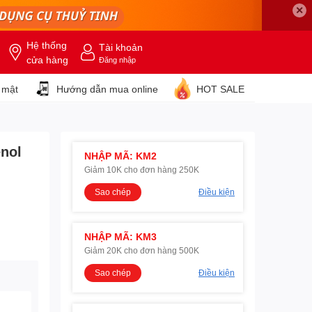
✕
Hệ thống
Tài khoản
cửa hàng
Đăng nhập
 mật
Hướng dẫn mua online
HOT SALE
enol
NHẬP MÃ: KM2
Giảm 10K cho đơn hàng 250K
Sao chép
Điều kiện
NHẬP MÃ: KM3
Giảm 20K cho đơn hàng 500K
Sao chép
Điều kiện