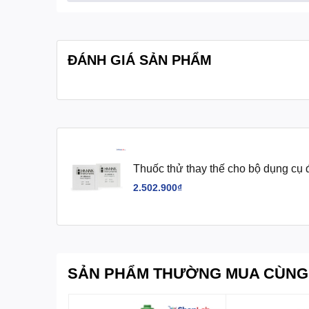
- Thuốc thử cho 100 lần
Cung cấp bao gồm:
- Hộp đựng bằng giấy
ĐÁNH GIÁ SẢN PHẨM
Thuốc thử thay thế cho bộ dụng cụ 
lần đo Hanna
2.502.900₫
SẢN PHẨM THƯỜNG MUA CÙNG