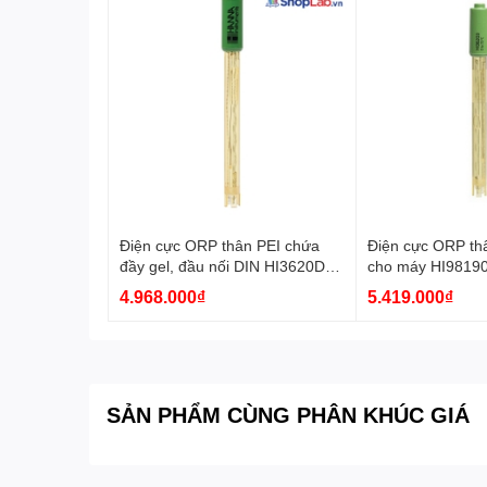
Điện cực ORP thân PEI chứa
Điện cực ORP th
đầy gel, đầu nối DIN HI3620D
cho máy HI9819
Hanna
Hanna
4.968.000₫
5.419.000₫
SẢN PHẨM CÙNG PHÂN KHÚC GIÁ