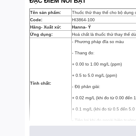
ĐẶC ĐIỂM NỔI BẬT
Tên sản phẩm:
Thuốc thử thay thế cho bộ dụng 
Code:
HI3864-100
Hãng- Xuất xứ:
Hanna- Ý
Ứng dụng:
Hoá chất là thuốc thử thay thế 
- Phương pháp đĩa so màu
- Thang đo:
+ 0.00 to 1.00 mg/L (ppm)
+ 0.5 to 5.0 mg/L (ppm)
Tính chất:
- Độ phân giải:
+ 0.02 mg/L (khi đo từ 0.00 đến 
+ 0.1 mg/L (khi đo từ 0.5 đến 5.0
- Tiện lợi khi đo ngoài hiện trườn
Bảo quản:
Nhiệt độ dưới 30°C