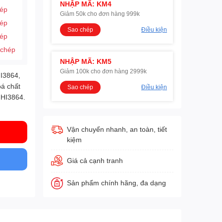
NHẬP MÃ: KM4
hép
Giảm 50k cho đơn hàng 999k
hép
Sao chép
Điều kiện
hép
 chép
NHẬP MÃ: KM5
Giảm 100k cho đơn hàng 2999k
HI3864,
oá chất
Sao chép
Điều kiện
.
) HI3864
Vận chuyển nhanh, an toàn, tiết
kiệm
Giá cả cạnh tranh
Sản phẩm chính hãng, đa dạng