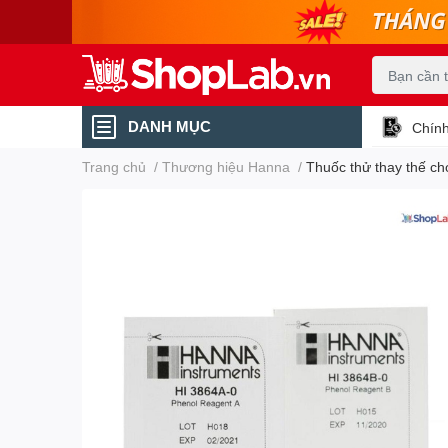
DANH MỤC
Chính
Trang chủ
/
Thương hiệu Hanna
/
Thuốc thử thay thế ch