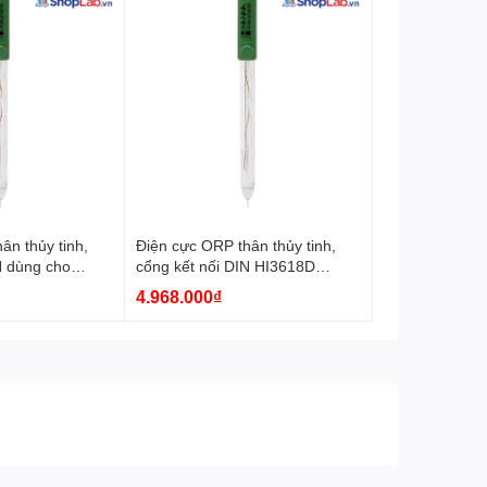
ân thủy tinh,
Điện cực ORP thân thủy tinh,
N dùng cho
cổng kết nối DIN HI3618D
18D-1 Hanna
Hanna
4.968.000₫