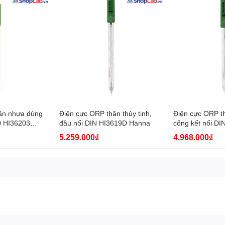
ân nhựa dùng
Điện cực ORP thân thủy tinh,
Điện cực ORP th
0 HI36203
đầu nối DIN HI3619D Hanna
cổng kết nối DI
HI8314-1 HI36
5.259.000₫
4.968.000₫