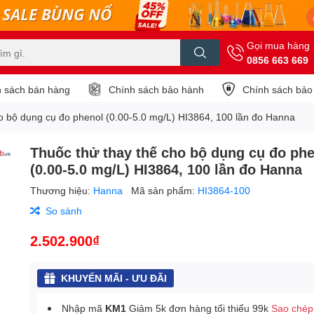
Gọi mua hàng
0856 663 669
 sách bán hàng
Chính sách bảo hành
Chính sách bảo
o bộ dụng cụ đo phenol (0.00-5.0 mg/L) HI3864, 100 lần đo Hanna
Thuốc thử thay thế cho bộ dụng cụ đo ph
(0.00-5.0 mg/L) HI3864, 100 lần đo Hanna
Thương hiệu:
Hanna
Mã sản phẩm:
HI3864-100
So sánh
2.502.900₫
KHUYẾN MÃI - ƯU ĐÃI
Nhập mã
KM1
Giảm 5k đơn hàng tối thiểu 99k
Sao chép