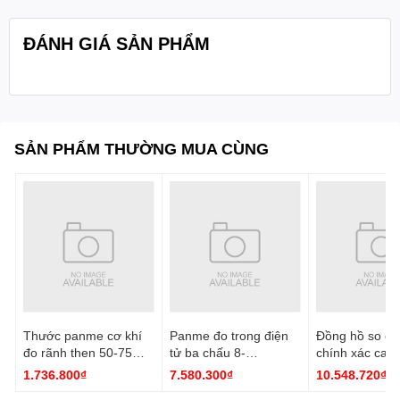
đóng gói:
ĐÁNH GIÁ SẢN PHẨM
SẢN PHẨM THƯỜNG MUA CÙNG
Thước panme cơ khí
Panme đo trong điện
Đồng hồ so cơ
đo rãnh then 50-75
tử ba chấu 8-
chính xác cao
mm 3233-75A Insize
10mm/0.31-0.39''
0.001mm 2891
1.736.800₫
7.580.300₫
10.548.720₫
3127-10 Insize
Insize