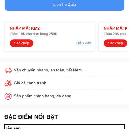
Liên hệ Zalo
NHẬP MÃ: KM2
NHẬP MÃ: K
Giảm 10K cho đơn hàng 250K
Giảm 20K cho 
Sao chép
Điều kiện
Sao chép
Vận chuyển nhanh, an toàn, tiết kiệm
Giá cả cạnh tranh
Sản phẩm chính hãng, đa dạng
ĐẶC ĐIỂM NỔI BẬT
Tên sản