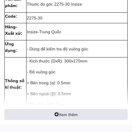
Thước đo góc 2275-30 Insize
phẩm:
Code:
2275-30
Hãng-
Insize-Trung Quốc
Xuất xứ:
Ứng
- Dùng để kiểm tra độ vuông góc
dụng:
- Kích thước (DxR): 300x170mm
- Độ vuông góc
Thông số
+ Bên trong (α): 0.5mm
kĩ thuật:
+ Bên ngoài (β): 0.5mm
- Độ phân giải: 1mm
Xem thêm
- Chất liệu: thước đo thép không gỉ, đế nhôm
Quy cách
1 cái/hộp