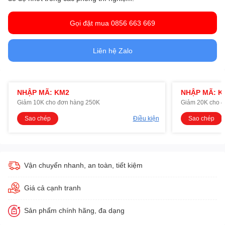
Gọi đặt mua 0856 663 669
Liên hệ Zalo
NHẬP MÃ: KM2
NHẬP MÃ: K
Giảm 10K cho đơn hàng 250K
Giảm 20K cho 
Sao chép
Điều kiện
Sao chép
Vận chuyển nhanh, an toàn, tiết kiệm
Giá cả cạnh tranh
Sản phẩm chính hãng, đa dạng