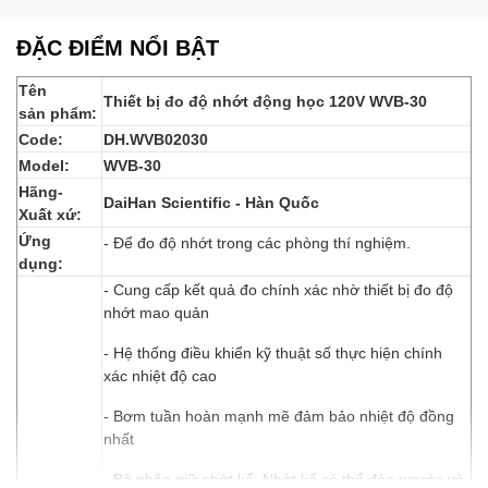
ĐẶC ĐIỂM NỔI BẬT
Tên
Thiết bị đo độ nhớt động học 120V WVB-30
sản phẩm:
Code:
DH.WVB02030
Model:
WVB-30
Hãng-
DaiHan Scientific - Hàn Quốc
Xuất xứ:
Ứng
- Để đo độ nhớt trong các phòng thí nghiệm.
dụng:
- Cung cấp kết quả đo chính xác nhờ thiết bị đo độ
nhớt mao quản
- Hệ thống điều khiển kỹ thuật số thực hiện chính
xác nhiệt độ cao
- Bơm tuần hoàn mạnh mẽ đảm bảo nhiệt độ đồng
nhất
- Bộ phận giữ nhớt kế: Nhớt kế có thể đảo ngước và