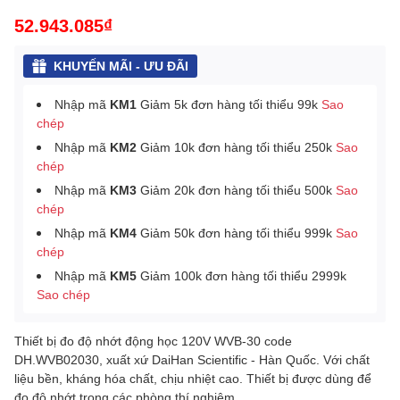
52.943.085₫
KHUYẾN MÃI - ƯU ĐÃI
Nhập mã
KM1
Giảm 5k đơn hàng tối thiểu 99k
Sao
chép
Nhập mã
KM2
Giảm 10k đơn hàng tối thiểu 250k
Sao
chép
Nhập mã
KM3
Giảm 20k đơn hàng tối thiểu 500k
Sao
chép
Nhập mã
KM4
Giảm 50k đơn hàng tối thiểu 999k
Sao
chép
Nhập mã
KM5
Giảm 100k đơn hàng tối thiểu 2999k
Sao chép
Thiết bị đo độ nhớt động học 120V
WVB-30
code
DH.WVB02030, xuất xứ DaiHan Scientific - Hàn Quốc. Với chất
liệu​​ bền, kháng hóa chất, chịu nhiệt cao. Thiết bị được dùng để
đo độ nhớt trong các phòng thí nghiệm.