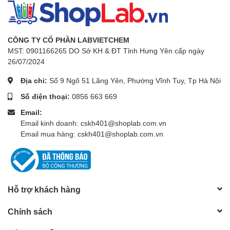
- Mạch an toàn: Bảo vệ quá nhiệt và quá tải dòng
điện, cảm biến phát hiện lỗi
Thông số
kỹ thuật:
- Nắp: Bao gồm 5 lỗ nắp bằng thép không gỉ để gắn
CÔNG TY CỔ PHẦN LABVIETCHEM
bộ phận giữ nhớt kế
MST: 0901166265 DO Sở KH & ĐT Tỉnh Hưng Yên cấp ngày
- Van xả: Được gắn vào máy
26/07/2024
- Xem kích thước cửa sổ (mm): 230 × 180
Địa chỉ:
Số 9 Ngõ 51 Lãng Yên, Phường Vĩnh Tuy, Tp Hà Nội
Số điện thoại:
0856 663 669
- Vật liệu : Thép không gỉ (＃ 304) bên trong, Thép
tráng phủ bên ngoài
Email:
Email kinh doanh: cskh401@shoplab.com.vn
- Kích thước (W × D × H) Không gian làm việc (mm):
Email mua hàng: cskh401@shoplab.com.vn
330 × 300 × h260 mm
- Kích thước (W × D × H) bên trong (mm): 350 × 300
× h300 mm
- Kích thước (W × D × H) Bên ngoài (mm): 585 × 375
Hỗ trợ khách hàng
× h420 mm
Chính sách
- Kích thước đóng gói (mm) & Tổng trọng lượng (kg):
640 × 450 × h500 mm, 24 kg