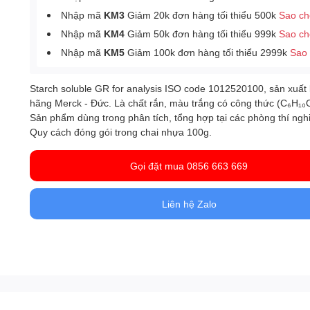
Nhập mã
KM3
Giảm 20k đơn hàng tối thiểu 500k
Sao c
Nhập mã
KM4
Giảm 50k đơn hàng tối thiểu 999k
Sao c
Nhập mã
KM5
Giảm 100k đơn hàng tối thiểu 2999k
Sao
Starch soluble GR for analysis ISO code 1012520100, sản xuất 
hãng Merck - Đức. Là chất rắn, màu trắng có công thức (C₆H₁₀
Sản phẩm dùng trong phân tích, tổng hợp tại các phòng thí ngh
Quy cách đóng gói trong chai nhựa 100g.
Gọi đặt mua 0856 663 669
Liên hệ Zalo