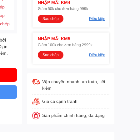
NHẬP MÃ: KM4
hép
Giảm 50k cho đơn hàng 999k
hép
Sao chép
Điều kiện
 chép
NHẬP MÃ: KM5
bởi
Giảm 100k cho đơn hàng 2999k
O₅)n.
iệm.
Sao chép
Điều kiện
Vận chuyển nhanh, an toàn, tiết
kiệm
Giá cả cạnh tranh
Sản phẩm chính hãng, đa dạng