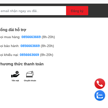
Đăng ký
ổng đài hỗ trợ
ọi mua hàng:
0856663669
(8h-20h)
ọi bảo hành:
0856663669
(8h-20h)
ọi khiếu nại:
0856663669
(8h-20h)
hương thức thanh toán