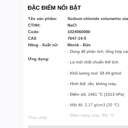
ĐẶC ĐIỂM NỔI BẬT
Tên sản phẩm:
Sodium chloride volumetric sta
CTHH:
NaCl
Code:
1024060080
CAS
7647-14-5
Hãng - Xuất xứ:
Merck - Đức
- Dùng để phân tích, tổng hợp cá
Ứng dụng:
- Là một chất chuẩn thể tích.
- Khối lượng mol: 58.44 g/mol
- Hình thể: rắn, không màu
- Điểm sôi: 1461 °C (1013 hPa)
- Mật độ: 2,17 g/cm3 (20 °C)
- Điểm nóng chảy: 801 °C
Tính chất:
- Giá trị pH: 7 (H₂O)