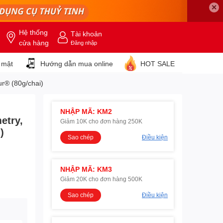
✕
Hệ thống
Tài khoản
cửa hàng
Đăng nhập
 mật
Hướng dẫn mua online
HOT SALE
ur® (80g/chai)
NHẬP MÃ: KM2
etry,
Giảm 10K cho đơn hàng 250K
)
Sao chép
Điều kiện
NHẬP MÃ: KM3
Giảm 20K cho đơn hàng 500K
Sao chép
Điều kiện