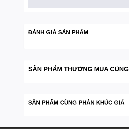
- Áp suất hơi: 1,3 hPa (865 °C)
- Mật độ lớn: 1140 kg/m3
- Độ hòa tan: 358 g/l
ĐÁNH GIÁ SẢN PHẨM
Bảo quản:
Bảo quản +15°C đến +25°C
Quy cách đóng gói:
Chai thủy tinh 80g
SẢN PHẨM THƯỜNG MUA CÙNG
SẢN PHẨM CÙNG PHÂN KHÚC GIÁ