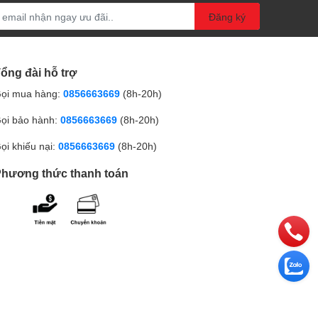
Đăng ký
ổng đài hỗ trợ
ọi mua hàng:
0856663669
(8h-20h)
ọi bảo hành:
0856663669
(8h-20h)
ọi khiếu nại:
0856663669
(8h-20h)
hương thức thanh toán