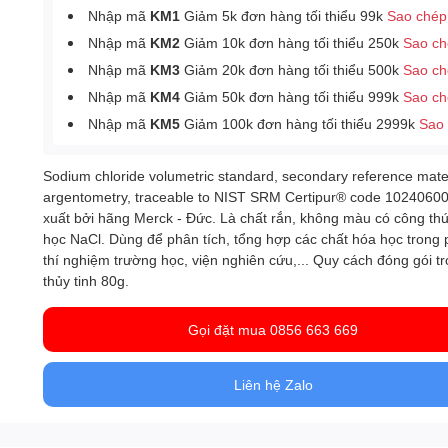
Nhập mã
KM1
Giảm 5k đơn hàng tối thiểu 99k
Sao chép
Nhập mã
KM2
Giảm 10k đơn hàng tối thiểu 250k
Sao c
Nhập mã
KM3
Giảm 20k đơn hàng tối thiểu 500k
Sao c
Nhập mã
KM4
Giảm 50k đơn hàng tối thiểu 999k
Sao c
Nhập mã
KM5
Giảm 100k đơn hàng tối thiểu 2999k
Sao
Sodium chloride volumetric standard, secondary reference mater
argentometry, traceable to NIST SRM Certipur® code 1024060
xuất bởi hãng Merck - Đức. Là chất rắn, không màu có công th
học NaCl. Dùng để phân tích, tổng hợp các chất hóa học trong
thí nghiệm trường học, viện nghiên cứu,... Quy cách đóng gói tr
thủy tinh 80g.
Gọi đặt mua 0856 663 669
Liên hệ Zalo