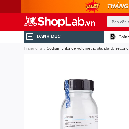
DANH MỤC
Chính
Trang chủ
/
Sodium chloride volumetric standard, second