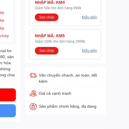
NHẬP MÃ: KM4
Giảm 50k cho đơn hàng 999k
hép
Sao chép
Điều kiện
hép
hép
 chép
NHẬP MÃ: KM5
Giảm 100k cho đơn hàng 2999k
ial for
Sao chép
Điều kiện
080, sản
ức hóa
 phòng
ong chai
Vận chuyển nhanh, an toàn, tiết
kiệm
Giá cả cạnh tranh
Sản phẩm chính hãng, đa dạng