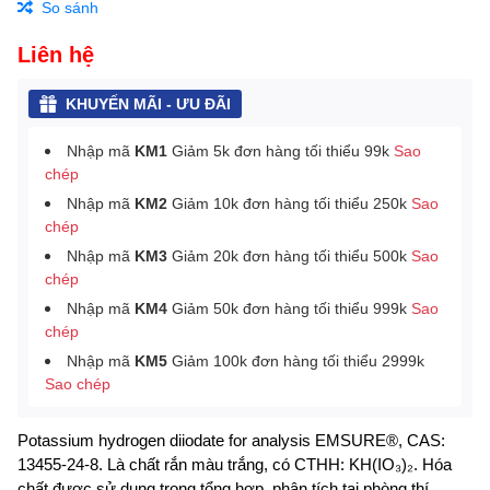
So sánh
Liên hệ
KHUYẾN MÃI - ƯU ĐÃI
Nhập mã
KM1
Giảm 5k đơn hàng tối thiểu 99k
Sao
chép
Nhập mã
KM2
Giảm 10k đơn hàng tối thiểu 250k
Sao
chép
Nhập mã
KM3
Giảm 20k đơn hàng tối thiểu 500k
Sao
chép
Nhập mã
KM4
Giảm 50k đơn hàng tối thiểu 999k
Sao
chép
Nhập mã
KM5
Giảm 100k đơn hàng tối thiểu 2999k
Sao chép
Potassium hydrogen diiodate for analysis EMSURE®, CAS:
13455-24-8. L
à chất
rắn màu trắng, có CTHH: KH(IO₃)₂.
Hóa
chất được sử dụng trong tổng hợp, phân tích tại phòng thí