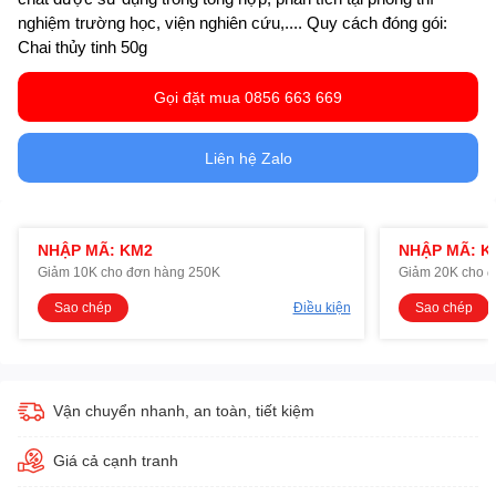
nghiệm trường học, viện nghiên cứu,.... Quy cách đóng gói:
Chai thủy tinh 50g
Gọi đặt mua 0856 663 669
Liên hệ Zalo
NHẬP MÃ: KM2
NHẬP MÃ: K
Giảm 10K cho đơn hàng 250K
Giảm 20K cho 
Sao chép
Điều kiện
Sao chép
Vận chuyển nhanh, an toàn, tiết kiệm
Giá cả cạnh tranh