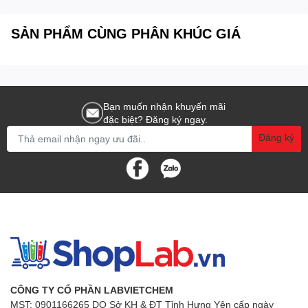
SẢN PHẨM CÙNG PHÂN KHÚC GIÁ
Bạn muốn nhận khuyến mãi
đặc biệt? Đăng ký ngay.
Đăng ký
CÔNG TY CỔ PHẦN LABVIETCHEM
MST: 0901166265 DO Sở KH & ĐT Tỉnh Hưng Yên cấp ngày