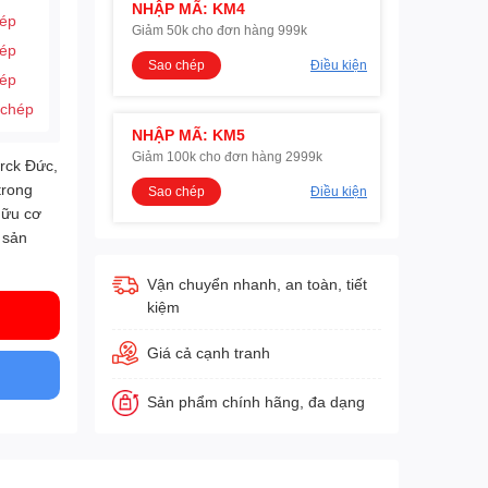
NHẬP MÃ: KM4
hép
Giảm 50k cho đơn hàng 999k
hép
Sao chép
Điều kiện
hép
 chép
NHẬP MÃ: KM5
Giảm 100k cho đơn hàng 2999k
erck Đức,
trong
Sao chép
Điều kiện
hữu cơ
 sản
Vận chuyển nhanh, an toàn, tiết
kiệm
Giá cả cạnh tranh
Sản phẩm chính hãng, đa dạng