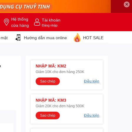
✕
Hệ thống
Tài khoản
cửa hàng
Đăng nhập
 mật
Hướng dẫn mua online
HOT SALE
,
NHẬP MÃ: KM2
Giảm 10K cho đơn hàng 250K
Sao chép
Điều kiện
NHẬP MÃ: KM3
Giảm 20K cho đơn hàng 500K
Sao chép
Điều kiện