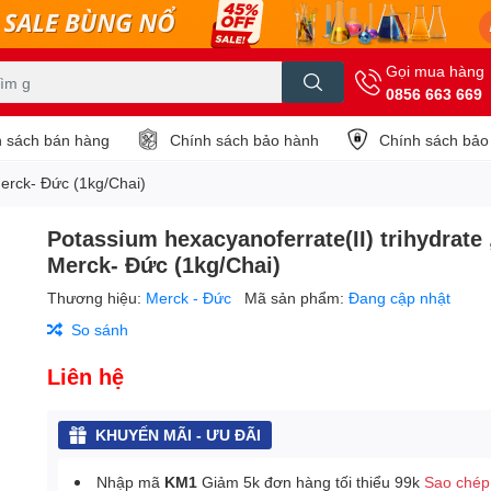
Gọi mua hàng
0856 663 669
 sách bán hàng
Chính sách bảo hành
Chính sách bảo
Merck- Đức (1kg/Chai)
Potassium hexacyanoferrate(II) trihydrate 
Merck- Đức (1kg/Chai)
Thương hiệu:
Merck - Đức
Mã sản phẩm:
Đang cập nhật
So sánh
Liên hệ
KHUYẾN MÃI - ƯU ĐÃI
Nhập mã
KM1
Giảm 5k đơn hàng tối thiểu 99k
Sao chép