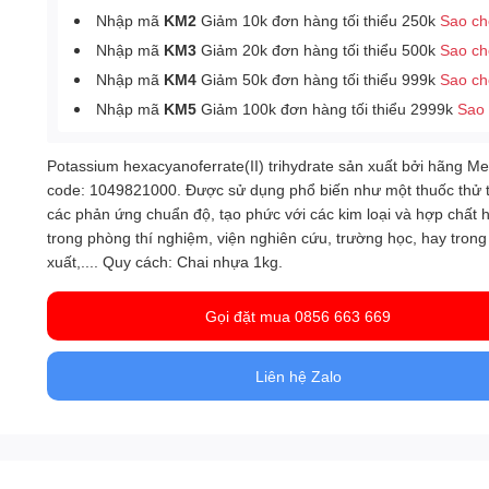
Nhập mã
KM2
Giảm 10k đơn hàng tối thiểu 250k
Sao c
Nhập mã
KM3
Giảm 20k đơn hàng tối thiểu 500k
Sao c
Nhập mã
KM4
Giảm 50k đơn hàng tối thiểu 999k
Sao c
Nhập mã
KM5
Giảm 100k đơn hàng tối thiểu 2999k
Sao
Potassium hexacyanoferrate(II) trihydrate sản xuất bởi hãng M
code: 1049821000. Được sử dụng phổ biến như một thuốc thử 
các phản ứng chuẩn độ, tạo phức với các kim loại và hợp chất 
trong phòng thí nghiệm, viện nghiên cứu, trường học, hay trong
xuất,.... Quy cách: Chai nhựa 1kg.
Gọi đặt mua 0856 663 669
Liên hệ Zalo