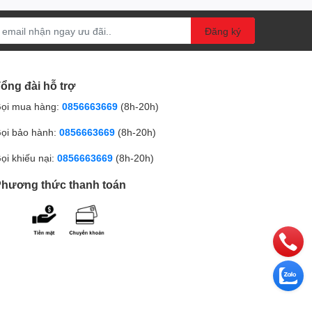
Đăng ký
ổng đài hỗ trợ
ọi mua hàng:
0856663669
(8h-20h)
ọi bảo hành:
0856663669
(8h-20h)
ọi khiếu nại:
0856663669
(8h-20h)
hương thức thanh toán