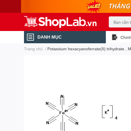
DANH MỤC
Chính
Trang chủ
/
Potassium hexacyanoferrate(II) trihydrate , 