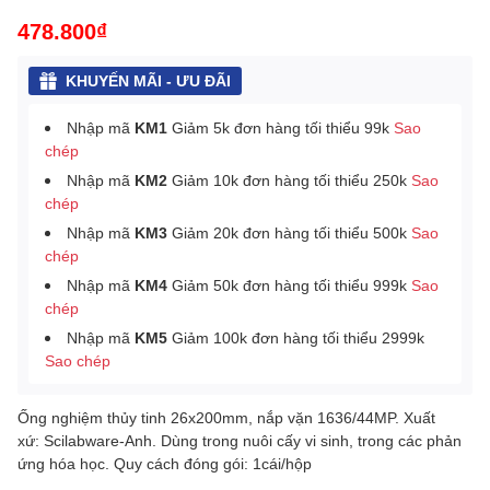
478.800₫
KHUYẾN MÃI - ƯU ĐÃI
Nhập mã
KM1
Giảm 5k đơn hàng tối thiểu 99k
Sao
chép
Nhập mã
KM2
Giảm 10k đơn hàng tối thiểu 250k
Sao
chép
Nhập mã
KM3
Giảm 20k đơn hàng tối thiểu 500k
Sao
chép
Nhập mã
KM4
Giảm 50k đơn hàng tối thiểu 999k
Sao
chép
Nhập mã
KM5
Giảm 100k đơn hàng tối thiểu 2999k
Sao chép
Ống nghiệm thủy tinh 26x200mm, nắp vặn 1636/44MP. Xuất
xứ: Scilabware-Anh. Dùng trong nuôi cấy vi sinh, trong các phản
ứng hóa học.
Quy cách đóng gói: 1cái/hộp