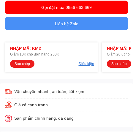
Gọi đặt mua 0856 663 669
Liên hệ Zalo
NHẬP MÃ: KM2
NHẬP MÃ: K
Giảm 10K cho đơn hàng 250K
Giảm 20K cho 
Sao chép
Điều kiện
Sao chép
Vận chuyển nhanh, an toàn, tiết kiệm
Giá cả cạnh tranh
Sản phẩm chính hãng, đa dạng