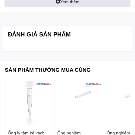
giờ)
Xem thêm
- Độ dày của ống: 2.0mm
- Kích thước nắp: 25mm
ĐÁNH GIÁ SẢN PHẨM
- Kích thước O.D. x chiều dài: 26x200mm
- Sản xuất theo tiêu chuẩn ISO 4142
Quy cách
1cái/hộp
đóng gói:
SẢN PHẨM THƯỜNG MUA CÙNG
Bure
Ống ly tâm kẻ vạch
Ống nghiệm
Ống nghiệm