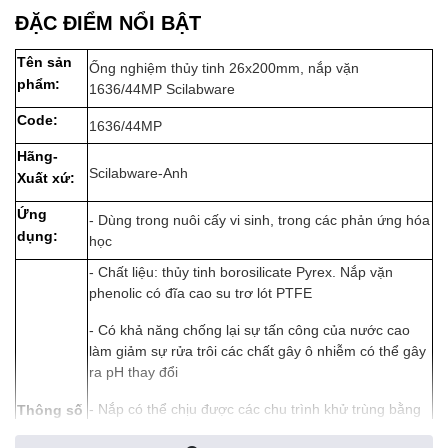
ĐẶC ĐIỂM NỔI BẬT
Tên sản
Ống nghiệm thủy tinh 26x200mm, nắp vặn
phẩm:
1636/44MP Scilabware
Code:
1636/44MP
Hãng-
Scilabware-Anh
Xuất xứ:
Ứng
- Dùng trong nuôi cấy vi sinh, trong các phản ứng hóa
dụng:
học
- Chất liệu: thủy tinh borosilicate Pyrex. Nắp vặn
phenolic có đĩa cao su trơ lót PTFE
- Có khả năng chống lại sự tấn công của nước cao
làm giảm sự rửa trôi các chất gây ô nhiễm có thể gây
ra pH thay đổi
- Nắp có thể chịu được các chu trình khử trùng bằng
Thông số
hơi nước và nhiệt khô lặp đi lặp lại (121°C trong 2
kĩ thuật: