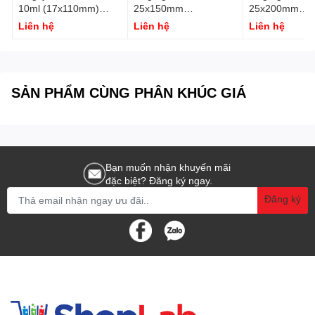
10ml (17x110mm)
25x150mm
25x200mm
2030100004231
DC.ON25.150 Genlab
20301000024
Liên hệ
Liên hệ
Liên hệ
Genlab
Genlab
SẢN PHẨM CÙNG PHÂN KHÚC GIÁ
Bạn muốn nhận khuyến mãi
đặc biệt? Đăng ký ngay.
Đăng ký