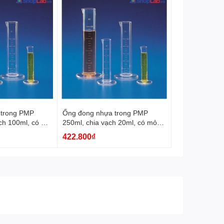
 trong PMP
Ống đong nhựa trong PMP
ch 100ml, có mỏ
250ml, chia vạch 20ml, có mỏ
K1574 Kartell
422.800₫