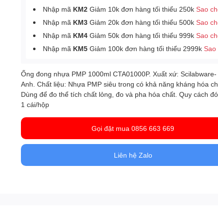
Nhập mã
KM2
Giảm 10k đơn hàng tối thiểu 250k
Sao c
Nhập mã
KM3
Giảm 20k đơn hàng tối thiểu 500k
Sao c
Nhập mã
KM4
Giảm 50k đơn hàng tối thiểu 999k
Sao c
Nhập mã
KM5
Giảm 100k đơn hàng tối thiểu 2999k
Sao
Ống đong nhựa PMP 1000ml CTA01000P. Xuất xứ: Scilabware-
Anh. Chất liệu: Nhựa PMP siêu trong có khả năng kháng hóa chấ
Dùng để đo thể tích chất lỏng, đo và pha hóa chất
.
Quy cách đó
1 cái/hộp
Gọi đặt mua 0856 663 669
Liên hệ Zalo