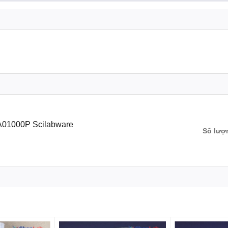
01000P Scilabware
Số lượ