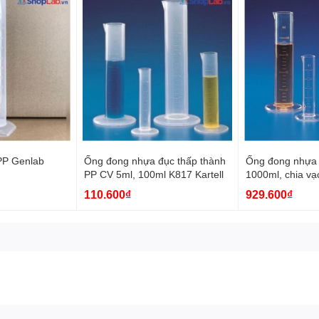
PP Genlab
Ống đong nhựa đục thấp thành
Ống đong nhựa
PP CV 5ml, 100ml K817 Kartell
1000ml, chia vạ
K1576 Kartell
110.600₫
929.600₫