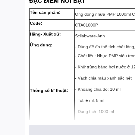
ĐẶC ĐIỂM NỔI BẬT
Tên sản phẩm:
Ống đong nhựa PMP 1000ml C
Code:
CTA01000P
Hãng- Xuất xứ:
Scilabware-Anh
Ứng dụng:
- Dùng để đo thể tích chất lỏng
- Chất liệu: Nhựa PMP siêu tro
- Khử trùng bằng hơi nước ở 
- Vạch chia màu xanh sắc nét
- Khoảng chia độ: 10 ml
Thông số kĩ thuật:
- Tol. ± ml: 5 ml
- Dung tích: 1000 ml
- Chiều cao: 440mm
- Sản xuất theo tiêu chuẩn ISO