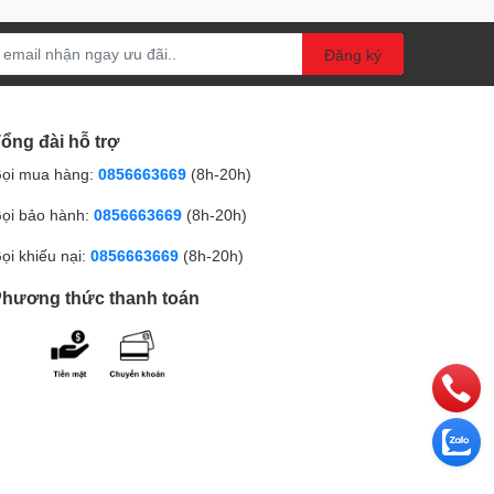
Đăng ký
ổng đài hỗ trợ
ọi mua hàng:
0856663669
(8h-20h)
ọi bảo hành:
0856663669
(8h-20h)
ọi khiếu nại:
0856663669
(8h-20h)
hương thức thanh toán