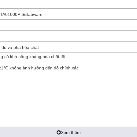
TA01000P Scilabware
, đo và pha hóa chất
ng có khả năng kháng hóa chất tốt
121°C không ảnh hưởng đến độ chính xác
Xem thêm
 6706 và DIN 12681, dung sai loại A