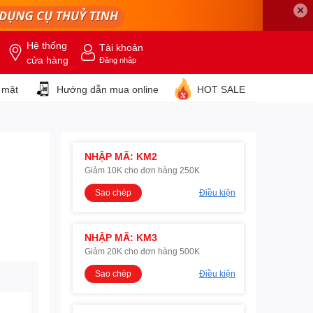
✕
Hệ thống
Tài khoản
cửa hàng
Đăng nhập
 mật
Hướng dẫn mua online
HOT SALE
NHẬP MÃ: KM2
Giảm 10K cho đơn hàng 250K
Sao chép
Điều kiện
NHẬP MÃ: KM3
Giảm 20K cho đơn hàng 500K
Sao chép
Điều kiện