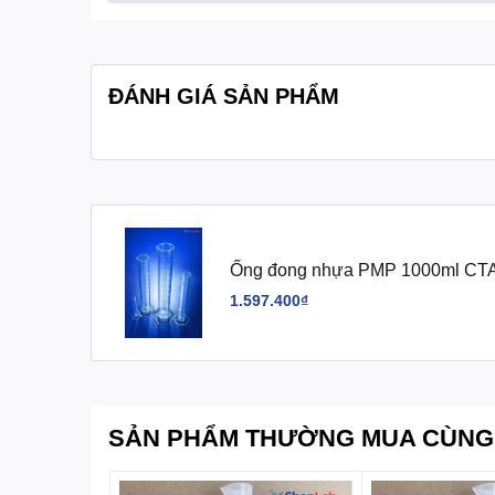
Quy cách đóng gói:
1 cái/hộp
ĐÁNH GIÁ SẢN PHẨM
Ống đong nhựa PMP 1000ml CTA
1.597.400₫
SẢN PHẨM THƯỜNG MUA CÙNG