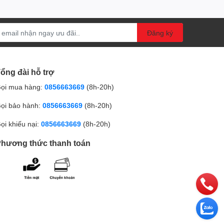
Đăng ký
ổng đài hỗ trợ
ọi mua hàng:
0856663669
(8h-20h)
ọi bảo hành:
0856663669
(8h-20h)
ọi khiếu nại:
0856663669
(8h-20h)
hương thức thanh toán