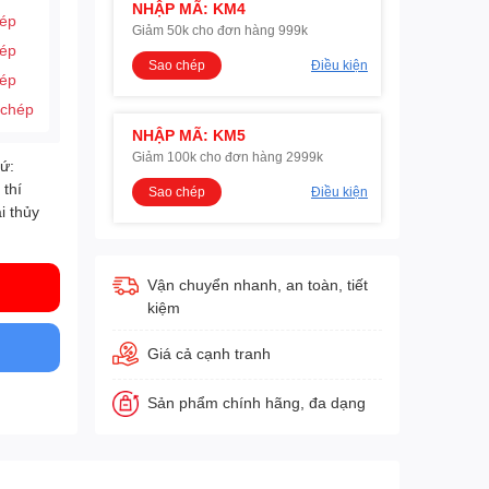
NHẬP MÃ: KM4
hép
Giảm 50k cho đơn hàng 999k
hép
Sao chép
Điều kiện
hép
 chép
NHẬP MÃ: KM5
Giảm 100k cho đơn hàng 2999k
xứ:
 thí
Sao chép
Điều kiện
i thủy
Vận chuyển nhanh, an toàn, tiết
kiệm
Giá cả cạnh tranh
Sản phẩm chính hãng, đa dạng