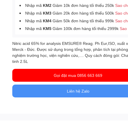
Nhập mã
KM2
Giảm 10k đơn hàng tối thiểu 250k
Sao c
Nhập mã
KM3
Giảm 20k đơn hàng tối thiểu 500k
Sao c
Nhập mã
KM4
Giảm 50k đơn hàng tối thiểu 999k
Sao c
Nhập mã
KM5
Giảm 100k đơn hàng tối thiểu 2999k
Sao
Nitric acid 65% for analysis EMSURE® Reag. Ph Eur,ISO, xuất 
Merck - Đức. Được sử dụng trong tổng hợp, phân tích tại phòng
nghiệm trường học, viện nghiên cứu,.... Quy cách đóng gói: Cha
tinh 2.5L
Gọi đặt mua 0856 663 669
Liên hệ Zalo