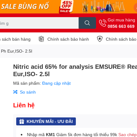
Gọi mua hàng
0856 663 669
 sách bán hàng
Chính sách bảo hành
Chính sách bảo
Ph Eur,ISO- 2.5l
Nitric acid 65% for analysis EMSURE® Re
Eur,ISO- 2.5l
Mã sản phẩm:
Đang cập nhật
So sánh
Liên hệ
KHUYẾN MÃI - ƯU ĐÃI
Nhập mã
KM1
Giảm 5k đơn hàng tối thiểu 99k
Sao chép