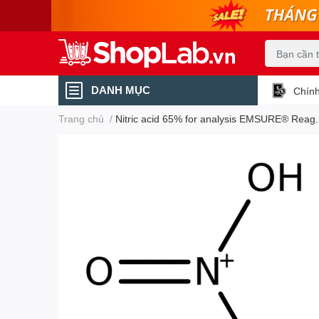
DANH MỤC
Chính
Trang chủ
/
Nitric acid 65% for analysis EMSURE® Reag. 