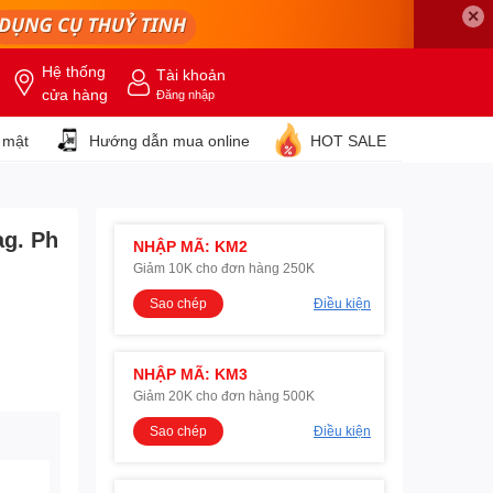
✕
Hệ thống
Tài khoản
cửa hàng
Đăng nhập
 mật
Hướng dẫn mua online
HOT SALE
ag. Ph
NHẬP MÃ: KM2
Giảm 10K cho đơn hàng 250K
Sao chép
Điều kiện
NHẬP MÃ: KM3
Giảm 20K cho đơn hàng 500K
Sao chép
Điều kiện