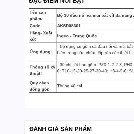
ĐẶC ĐIỂM NỔI BẬT
Tên sản
Bộ 30 đầu nối và mũi bắt vít đa năn
phẩm:
Code:
AKSD08301
Hãng- Xuất
Ingco - Trung Quốc
xứ:
- Bộ dụng cụ gồm cả đầu nối và mũi bắt
Ứng dụng:
biến trong sửa chữa, lắp ráp các thiết bị,
- 30 chi tiết bao gồm: PZ0-1-2-2-3; PH0
Thông số kỹ
6; T10-15-20-25-27-30-40; H3-4-5-6; S1
thuật:
Quy cách
Thùng 40 cái
đóng gói:
ĐÁNH GIÁ SẢN PHẨM