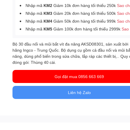
Nhập mã
KM2
Giảm 10k đơn hàng tối thiểu 250k
Sao c
Nhập mã
KM3
Giảm 20k đơn hàng tối thiểu 500k
Sao c
Nhập mã
KM4
Giảm 50k đơn hàng tối thiểu 999k
Sao c
Nhập mã
KM5
Giảm 100k đơn hàng tối thiểu 2999k
Sao
Bộ 30 đầu nối và mũi bắt vít đa năng AKSD08301, sản xuất bởi
hãng Ingco - Trung Quốc. Bộ dụng cụ gồm cả đầu nối và mũi bắt
năng, dùng phổ biến trong sửa chữa, lắp ráp các thiết bị,.. Quy
đóng gói: Thùng 40 cái.
Gọi đặt mua 0856 663 669
Liên hệ Zalo