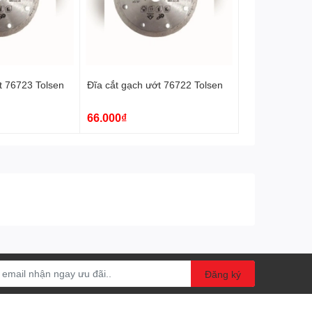
t 76723 Tolsen
Đĩa cắt gạch ướt 76722 Tolsen
66.000₫
Đăng ký