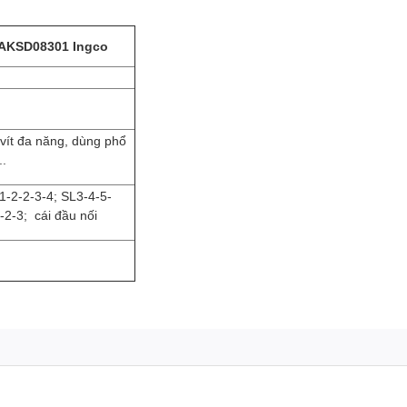
g AKSD08301 Ingco
 vít đa năng, dùng phổ
..
-1-2-2-3-4; SL3-4-5-
-2-3; cái đầu nối