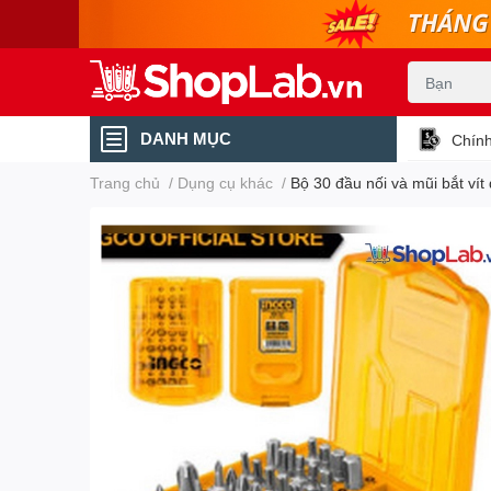
DANH MỤC
Chính
Trang chủ
/
Dụng cụ khác
/
Bộ 30 đầu nối và mũi bắt ví