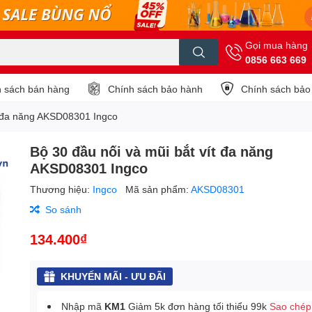
Gọi mua hàng
0856 663 669
 sách bán hàng
Chính sách bảo hành
Chính sách bảo
t đa năng AKSD08301 Ingco
Bộ 30 đầu nối và mũi bắt vít đa năng
AKSD08301 Ingco
Thương hiệu:
Ingco
Mã sản phẩm:
AKSD08301
So sánh
134.400₫
KHUYẾN MÃI - ƯU ĐÃI
Nhập mã
KM1
Giảm 5k đơn hàng tối thiểu 99k
Sao chép