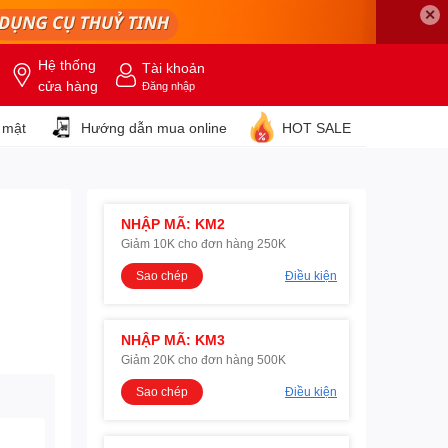
✕
Hệ thống
Tài khoản
cửa hàng
Đăng nhập
 mật
Hướng dẫn mua online
HOT SALE
NHẬP MÃ: KM2
Giảm 10K cho đơn hàng 250K
Sao chép
Điều kiện
NHẬP MÃ: KM3
Giảm 20K cho đơn hàng 500K
Sao chép
Điều kiện