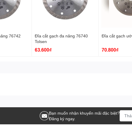
 năng 76742
Đĩa cắt gạch đa năng 76740
Đĩa cắt gạch ướ
Tolsen
63.600₫
70.800₫
Bạn muốn nhận khuyến mãi đặc biệt?
Đăng ký ngay.