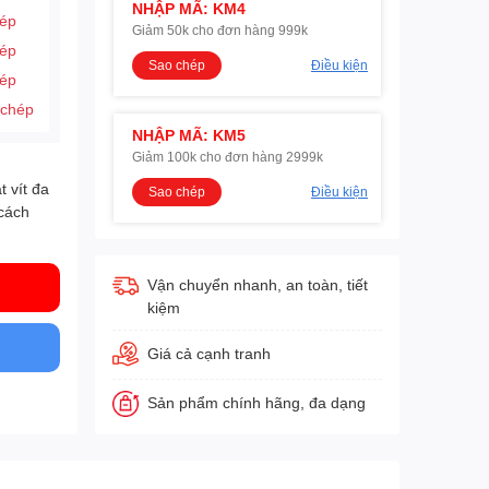
NHẬP MÃ: KM4
hép
Giảm 50k cho đơn hàng 999k
hép
Sao chép
Điều kiện
hép
 chép
NHẬP MÃ: KM5
Giảm 100k cho đơn hàng 2999k
 vít đa
Sao chép
Điều kiện
 cách
Vận chuyển nhanh, an toàn, tiết
kiệm
Giá cả cạnh tranh
Sản phẩm chính hãng, đa dạng