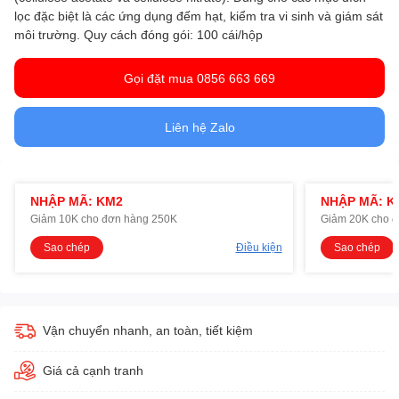
lọc đặc biệt là các ứng dụng đếm hạt, kiểm tra vi sinh và giám sát
môi trường.
Quy cách đóng gói: 100 cái/hộp
Gọi đặt mua 0856 663 669
Liên hệ Zalo
NHẬP MÃ: KM2
NHẬP MÃ: K
Giảm 10K cho đơn hàng 250K
Giảm 20K cho 
Sao chép
Điều kiện
Sao chép
Vận chuyển nhanh, an toàn, tiết kiệm
Giá cả cạnh tranh