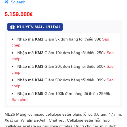
So sánh
5.159.000₫
KHUYẾN MÃI - ƯU ĐÃI
Nhập mã
KM1
Giảm 5k đơn hàng tối thiểu 99k
Sao
chép
Nhập mã
KM2
Giảm 10k đơn hàng tối thiểu 250k
Sao
chép
Nhập mã
KM3
Giảm 20k đơn hàng tối thiểu 500k
Sao
chép
Nhập mã
KM4
Giảm 50k đơn hàng tối thiểu 999k
Sao
chép
Nhập mã
KM5
Giảm 100k đơn hàng tối thiểu 2999k
Sao chép
ME26 Màng lọc mixed cellulose ester plain, lỗ lọc 0.6 µm, 47 mm.
Xuất xứ: Whatman-Anh. Chất liệu: Cellulose ester hỗn hợp
(cellulose acetate và cellulose nitrate). Dùng cho các mục đích