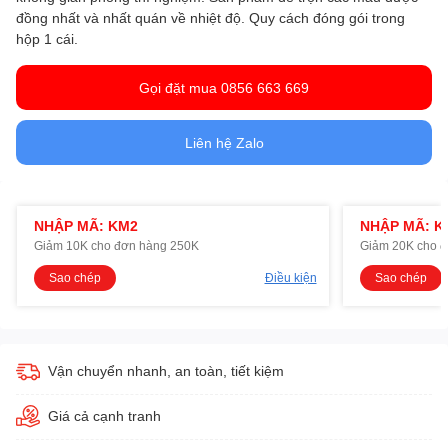
đồng nhất và nhất quán về nhiệt độ. Quy cách đóng gói trong
hộp 1 cái.
Gọi đặt mua 0856 663 669
Liên hệ Zalo
NHẬP MÃ: KM2
NHẬP MÃ: K
Giảm 10K cho đơn hàng 250K
Giảm 20K cho 
Sao chép
Điều kiện
Sao chép
Vận chuyển nhanh, an toàn, tiết kiệm
Giá cả cạnh tranh