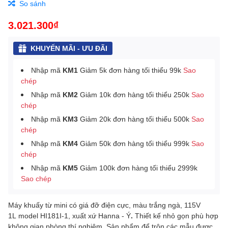
So sánh
3.021.300₫
KHUYẾN MÃI - ƯU ĐÃI
Nhập mã
KM1
Giảm 5k đơn hàng tối thiểu 99k
Sao
chép
Nhập mã
KM2
Giảm 10k đơn hàng tối thiểu 250k
Sao
chép
Nhập mã
KM3
Giảm 20k đơn hàng tối thiểu 500k
Sao
chép
Nhập mã
KM4
Giảm 50k đơn hàng tối thiểu 999k
Sao
chép
Nhập mã
KM5
Giảm 100k đơn hàng tối thiểu 2999k
Sao chép
Máy khuấy từ mini có giá đỡ điện cực, màu trắng ngà, 115V
1L model HI181I-1, xuất xứ Hanna - Ý
.
Thiết kế nhỏ gọn phù hợp
không gian phòng thí nghiệm.
Sản phẩm để trộn các mẫu được