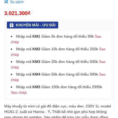
So sánh
3.021.300₫
KHUYẾN MÃI - ƯU ĐÃI
Nhập mã
KM1
Giảm 5k đơn hàng tối thiểu 99k
Sao
chép
Nhập mã
KM2
Giảm 10k đơn hàng tối thiểu 250k
Sao
chép
Nhập mã
KM3
Giảm 20k đơn hàng tối thiểu 500k
Sao
chép
Nhập mã
KM4
Giảm 50k đơn hàng tối thiểu 999k
Sao
chép
Nhập mã
KM5
Giảm 100k đơn hàng tối thiểu 2999k
Sao chép
Máy khuấy từ mini có giá đỡ điện cực, màu đen, 230V 1L model
HI181-2, xuất xứ Hanna - Ý
.
Thiết kế nhỏ gọn phù hợp không
gian phòng thí nghiệm.
Sản phẩm để trộn các mẫu được đồng