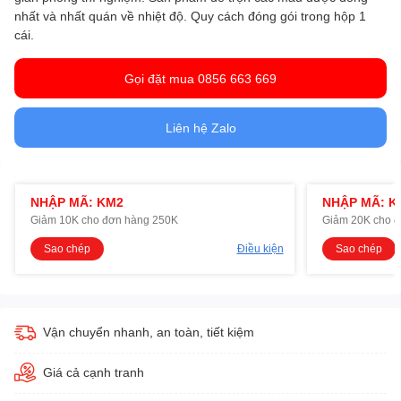
nhất và nhất quán về nhiệt độ. Quy cách đóng gói trong hộp 1
cái.
Gọi đặt mua 0856 663 669
Liên hệ Zalo
NHẬP MÃ: KM2
NHẬP MÃ: K
Giảm 10K cho đơn hàng 250K
Giảm 20K cho 
Sao chép
Điều kiện
Sao chép
Vận chuyển nhanh, an toàn, tiết kiệm
Giá cả cạnh tranh