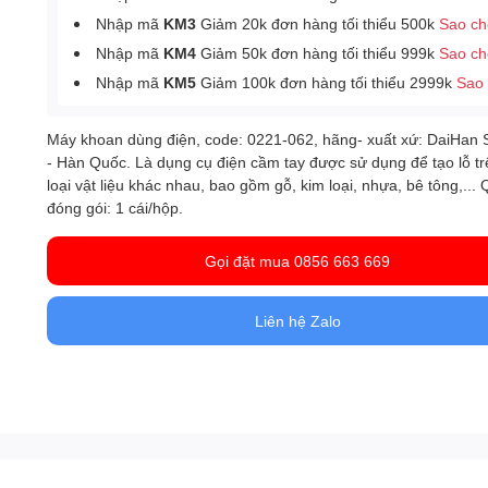
Nhập mã
KM3
Giảm 20k đơn hàng tối thiểu 500k
Sao c
Nhập mã
KM4
Giảm 50k đơn hàng tối thiểu 999k
Sao c
Nhập mã
KM5
Giảm 100k đơn hàng tối thiểu 2999k
Sao
Máy khoan dùng điện, code: 0221-062, hãng- xuất xứ: DaiHan Sc
- Hàn Quốc. Là dụng cụ điện cầm tay được sử dụng để tạo lỗ tr
loại vật liệu khác nhau, bao gồm gỗ, kim loại, nhựa, bê tông,...
đóng gói: 1 cái/hộp.
Gọi đặt mua 0856 663 669
Liên hệ Zalo