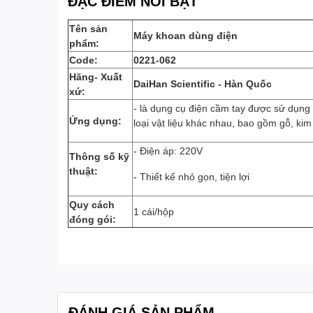
ĐẶC ĐIỂM NỔI BẬT
Tên sản
Máy khoan dùng điện
phẩm:
Code:
0221-062
Hãng- Xuất
DaiHan Scientific - Hàn Quốc
xứ:
- là dụng cụ điện cầm tay được sử dụng 
Ứng dụng:
loại vật liệu khác nhau, bao gồm gỗ, kim 
- Điện áp: 220V
Thông số kỹ
thuật:
- Thiết kế nhỏ gọn, tiện lợi
Quy cách
1 cái/hộp
đóng gói:
ĐÁNH GIÁ SẢN PHẨM