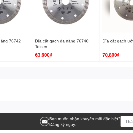
 năng 76742
Đĩa cắt gạch đa năng 76740
Đĩa cắt gạch ướ
Tolsen
63.600₫
70.800₫
Bạn muốn nhận khuyến mãi đặc biệt?
Đăng ký ngay.