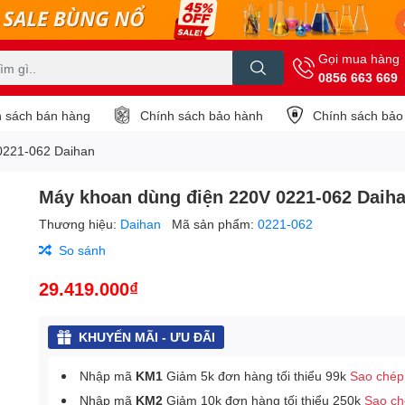
Gọi mua hàng
0856 663 669
 sách bán hàng
Chính sách bảo hành
Chính sách bảo
0221-062 Daihan
Máy khoan dùng điện 220V 0221-062 Daih
Thương hiệu:
Daihan
Mã sản phẩm:
0221-062
So sánh
29.419.000₫
KHUYẾN MÃI - ƯU ĐÃI
Nhập mã
KM1
Giảm 5k đơn hàng tối thiểu 99k
Sao chép
Nhập mã
KM2
Giảm 10k đơn hàng tối thiểu 250k
Sao c