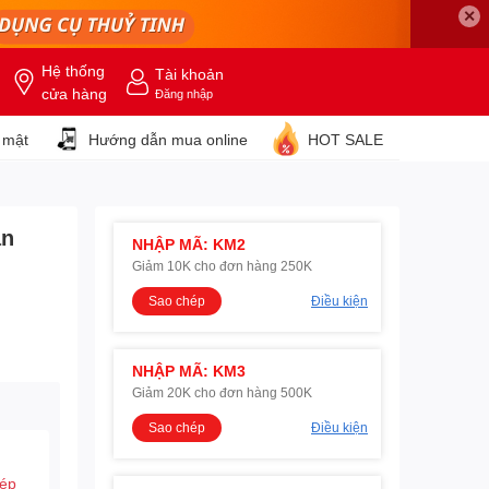
✕
Hệ thống
Tài khoản
cửa hàng
Đăng nhập
 mật
Hướng dẫn mua online
HOT SALE
an
NHẬP MÃ: KM2
Giảm 10K cho đơn hàng 250K
Sao chép
Điều kiện
NHẬP MÃ: KM3
Giảm 20K cho đơn hàng 500K
Sao chép
Điều kiện
hép