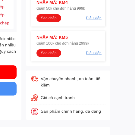
NHẬP MÃ: KM4
hép
Giảm 50k cho đơn hàng 999k
hép
Sao chép
Điều kiện
 chép
NHẬP MÃ: KM5
ientific
Giảm 100k cho đơn hàng 2999k
ên nhiều
 Quy cách
Sao chép
Điều kiện
Vận chuyển nhanh, an toàn, tiết
kiệm
Giá cả cạnh tranh
Sản phẩm chính hãng, đa dạng