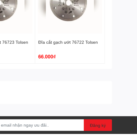
t 76723 Tolsen
Đĩa cắt gạch ướt 76722 Tolsen
66.000₫
Đăng ký