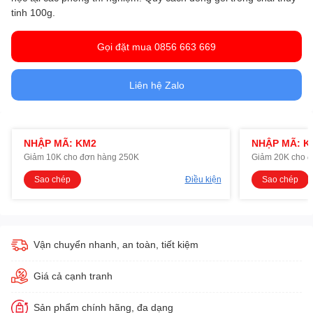
tinh 100g.
Gọi đặt mua 0856 663 669
Liên hệ Zalo
NHẬP MÃ: KM2
NHẬP MÃ: K
Giảm 10K cho đơn hàng 250K
Giảm 20K cho 
Sao chép
Điều kiện
Sao chép
Vận chuyển nhanh, an toàn, tiết kiệm
Giá cả cạnh tranh
Sản phẩm chính hãng, đa dạng