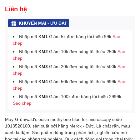
Liên hệ
KHUYẾN MÃI - ƯU ĐÃI
Nhập mã
KM1
Giảm 5k đơn hàng tối thiểu 99k
Sao
chép
Nhập mã
KM2
Giảm 10k đơn hàng tối thiểu 250k
Sao
chép
Nhập mã
KM3
Giảm 20k đơn hàng tối thiểu 500k
Sao
chép
Nhập mã
KM4
Giảm 50k đơn hàng tối thiểu 999k
Sao
chép
Nhập mã
KM5
Giảm 100k đơn hàng tối thiểu 2999k
Sao chép
May-Grünwald's eosin methylene blue for microscopy code
1013520100, sản xuất bởi hãng Merck - Đức. Là chất rắn, màu
xanh lá đậm. Sản phẩm dùng trong phân tích, nghiên cứu mô
học tại các phòng thí nghiệm. Quy cách đóng gói trong chai thủy