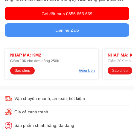
Gọi đặt mua 0856 663 669
Liên hệ Zalo
NHẬP MÃ: KM2
NHẬP MÃ: K
Giảm 10K cho đơn hàng 250K
Giảm 20K cho 
Sao chép
Điều kiện
Sao chép
Vận chuyển nhanh, an toàn, tiết kiệm
Giá cả cạnh tranh
Sản phẩm chính hãng, đa dạng