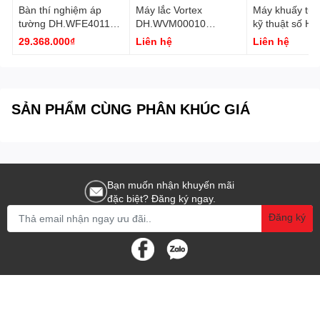
- Nguồn điện: 6,3 kW, 3 pha 380V, 50Hz
Bàn thí nghiệm áp
Máy lắc Vortex
Máy khuấy từ g
tường DH.WFE4011
DH.WVM00010
kỹ thuật số Hi
Daihan
Daihan
500℃, 120V M
Quy cách
29.368.000₫
Liên hệ
Liên hệ
1 cái/hộp
500 DH.WMH0
đóng gói:
DaiHan
SẢN PHẨM CÙNG PHÂN KHÚC GIÁ
Bạn muốn nhận khuyến mãi
đặc biệt? Đăng ký ngay.
Đăng ký