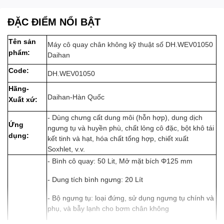
ĐẶC ĐIỂM NỔI BẬT
Tên sản
Máy cô quay chân không kỹ thuật số DH.WEV01050
phẩm:
Daihan
Code:
DH.WEV01050
Hãng-
Daihan-Hàn Quốc
Xuất xứ:
- Dùng chưng cất dung môi (hỗn hợp), dung dịch
Ứng
ngưng tụ và huyền phù, chất lỏng cô đặc, bột khô tái
dụng:
kết tinh và hạt, hóa chất tổng hợp, chiết xuất
Soxhlet, v.v.
- Bình cô quay: 50 Lit, Mở mặt bích Φ125 mm
- Dung tích bình ngưng: 20 Lít
- Bộ ngưng tụ: loại đứng, sử dụng ngưng tụ chính và
phụ, và bẫy lạnh cho bơm chân không