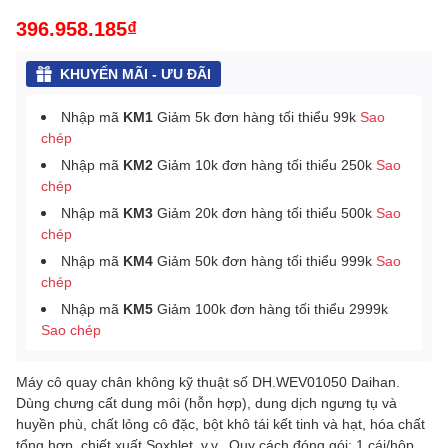
396.958.185₫
KHUYẾN MÃI - ƯU ĐÃI
Nhập mã
KM1
Giảm 5k đơn hàng tối thiểu 99k
Sao
chép
Nhập mã
KM2
Giảm 10k đơn hàng tối thiểu 250k
Sao
chép
Nhập mã
KM3
Giảm 20k đơn hàng tối thiểu 500k
Sao
chép
Nhập mã
KM4
Giảm 50k đơn hàng tối thiểu 999k
Sao
chép
Nhập mã
KM5
Giảm 100k đơn hàng tối thiểu 2999k
Sao chép
Máy cô quay chân không kỹ thuật số DH.WEV01050 Daihan.
Dùng chưng cất dung môi (hỗn hợp), dung dịch ngưng tụ và
huyền phù, chất lỏng cô đặc, bột khô tái kết tinh và hạt, hóa chất
tổng hợp, chiết xuất Soxhlet, v.v.. Quy cách đóng gói: 1 cái/hộp