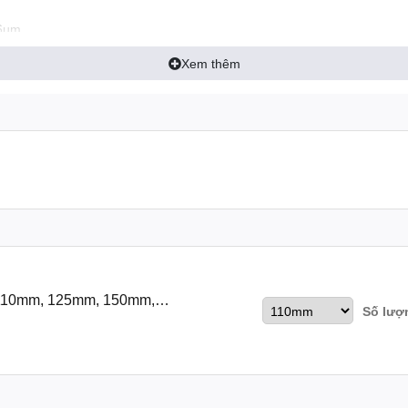
.6µm
2
/in
Xem thêm
n
C
g tải tốt.
, 110mm, 125mm, 150mm,
Số lượ