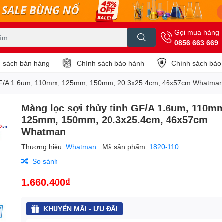
Gọi mua hàng
0856 663 669
 sách bán hàng
Chính sách bảo hành
Chính sách bảo
h GF/A 1.6um, 110mm, 125mm, 150mm, 20.3x25.4cm, 46x57cm Whatma
Màng lọc sợi thủy tinh GF/A 1.6um, 110m
125mm, 150mm, 20.3x25.4cm, 46x57cm
Whatman
Thương hiệu:
Whatman
Mã sản phẩm:
1820-110
So sánh
1.660.400₫
KHUYẾN MÃI - ƯU ĐÃI