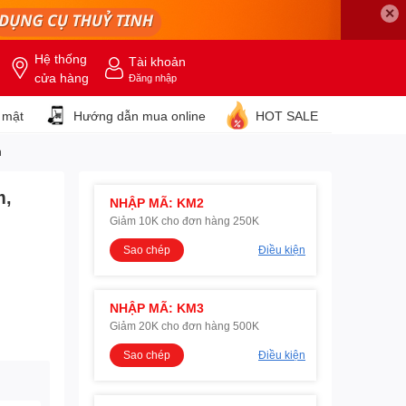
✕
Hệ thống
Tài khoản
cửa hàng
Đăng nhập
 mật
Hướng dẫn mua online
HOT SALE
n
m,
NHẬP MÃ: KM2
Giảm 10K cho đơn hàng 250K
Sao chép
Điều kiện
NHẬP MÃ: KM3
Giảm 20K cho đơn hàng 500K
Sao chép
Điều kiện