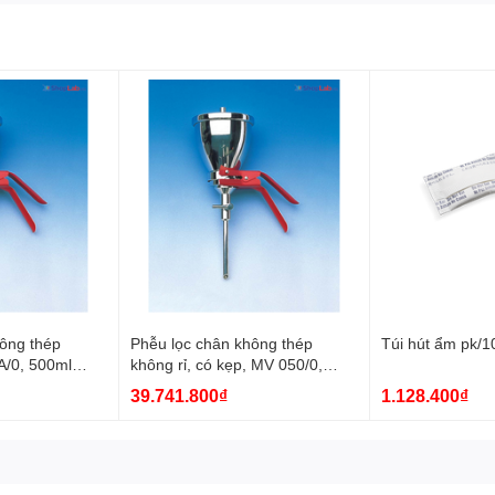
ông thép
Phễu lọc chân không thép
Túi hút ẩm pk/
A/0, 500ml
không rỉ, có kẹp, MV 050/0,
500ml Whatman
39.741.800₫
1.128.400₫