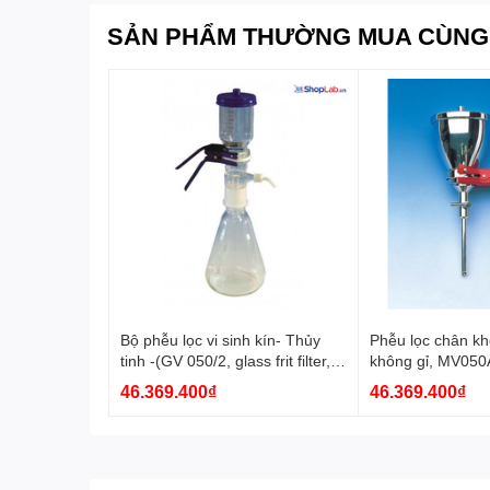
SẢN PHẨM THƯỜNG MUA CÙNG
Bộ phễu lọc vi sinh kín- Thủy
Phễu lọc chân kh
tinh -(GV 050/2, glass frit filter,
không gỉ, MV050
hose coupling connection,
Whatman
46.369.400₫
46.369.400₫
Erlenmeyer flask 1000 ml
(NS45), 1/pk) Whatman