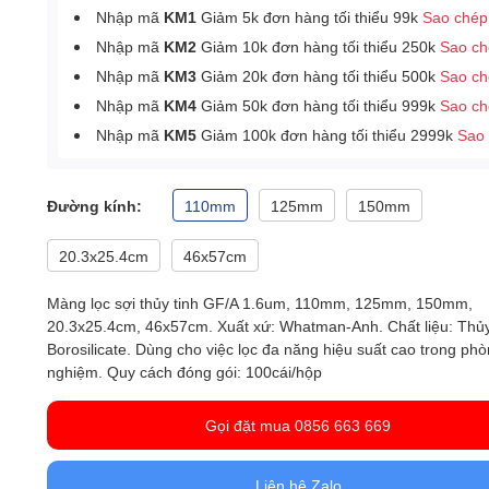
Nhập mã
KM1
Giảm 5k đơn hàng tối thiểu 99k
Sao chép
Nhập mã
KM2
Giảm 10k đơn hàng tối thiểu 250k
Sao c
Nhập mã
KM3
Giảm 20k đơn hàng tối thiểu 500k
Sao c
Nhập mã
KM4
Giảm 50k đơn hàng tối thiểu 999k
Sao c
Nhập mã
KM5
Giảm 100k đơn hàng tối thiểu 2999k
Sao
Đường kính:
110mm
125mm
150mm
20.3x25.4cm
46x57cm
Màng lọc sợi thủy tinh GF/A 1.6um, 110mm, 125mm, 150mm,
20.3x25.4cm, 46x57cm. Xuất xứ: Whatman-Anh. Chất liệu: Thủy
Borosilicate. Dùng cho việc lọc đa năng hiệu suất cao trong phò
nghiệm.
Quy cách đóng gói: 100cái/hộp
Gọi đặt mua 0856 663 669
Liên hệ Zalo