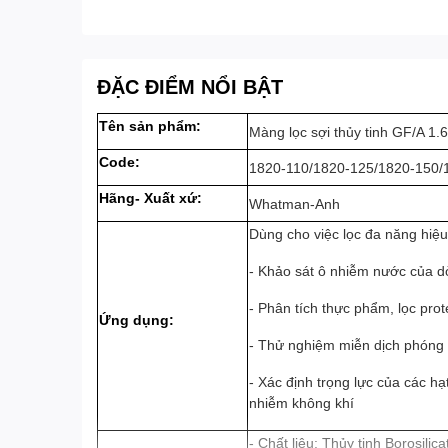
ĐẶC ĐIỂM NỔI BẬT
Tên sản phẩm:
Màng lọc sợi thủy tinh GF/A
Code:
1820-110/1820-125/1820-150/
Hãng- Xuất xứ:
Whatman-Anh
Dùng cho việc lọc đa năng hiệu
- Khảo sát ô nhiễm nước của dò
- Phân tích thực phẩm, lọc prot
Ứng dụng:
- Thử nghiệm miễn dịch phóng x
- Xác định trọng lực của các h
nhiễm không khí
- Chất liệu: Thủy tinh Borosilica