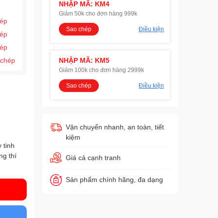
NHẬP MÃ: KM4
Giảm 50k cho đơn hàng 999k
hép
Sao chép
Điều kiện
hép
hép
 chép
NHẬP MÃ: KM5
Giảm 100k cho đơn hàng 2999k
Sao chép
Điều kiện
Vận chuyển nhanh, an toàn, tiết
kiệm
 tinh
ng thí
Giá cả cạnh tranh
Sản phẩm chính hãng, đa dạng