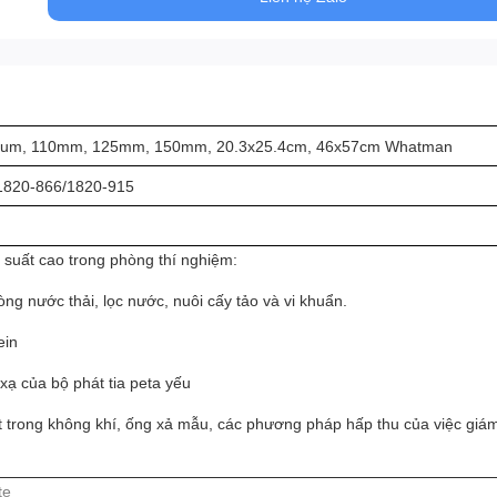
 1.6um, 110mm, 125mm, 150mm, 20.3x25.4cm, 46x57cm Whatman
1820-866/1820-915
 suất cao trong phòng thí nghiệm:
ng nước thải, lọc nước, nuôi cấy tảo và vi khuẩn.
ein
ạ của bộ phát tia peta yếu
ạt trong không khí, ống xả mẫu, các phương pháp hấp thu của việc giám
te