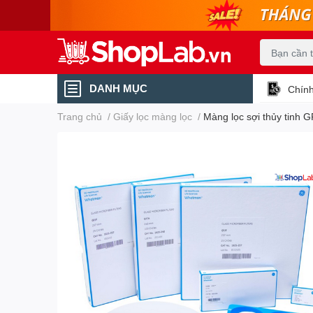
DANH MỤC
Chính
Trang chủ
/
Giấy lọc màng lọc
/
Màng lọc sợi thủy tin