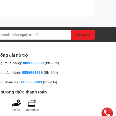
Đăng ký
ổng đài hỗ trợ
ọi mua hàng:
0856663669
(8h-20h)
ọi bảo hành:
0856663669
(8h-20h)
ọi khiếu nại:
0856663669
(8h-20h)
hương thức thanh toán