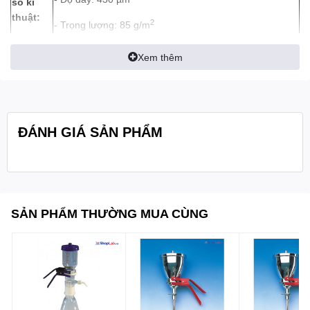
số kĩ
thuật:
2
- Trọng lượng: 85 g/m
- Nhiệt độ hoạt động: <900 °C
Xem thêm
Quy
cách
50 cái/hộp
đóng
gói:
ĐÁNH GIÁ SẢN PHẨM
Bure
SẢN PHẨM THƯỜNG MUA CÙNG