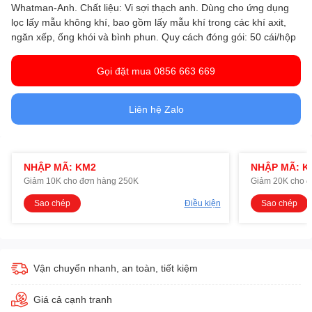
Whatman-Anh. Chất liệu: Vi sợi thạch anh. Dùng cho ứng dụng
lọc lấy mẫu không khí, bao gồm lấy mẫu khí trong các khí axit,
ngăn xếp, ống khói và bình phun.
Quy cách đóng gói: 50 cái/hộp
Gọi đặt mua 0856 663 669
Liên hệ Zalo
NHẬP MÃ: KM2
NHẬP MÃ: K
Giảm 10K cho đơn hàng 250K
Giảm 20K cho 
Sao chép
Điều kiện
Sao chép
Vận chuyển nhanh, an toàn, tiết kiệm
Giá cả cạnh tranh