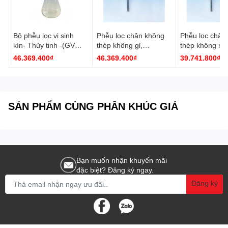
Bộ phễu lọc vi sinh
Phễu lọc chân không
Phễu lọc chân
kín- Thủy tinh -(GV
thép không gỉ,
thép không rỉ, 
050/2, glass frit filter,
MV050A/0, 500ml
MV 050/0, 500
46.369.400₫
46.369.400₫
39.741.800₫
hose coupling
Whatman
Whatman
connection,
Erlenmeyer flask 1000
ml (NS45), 1/pk)
Whatman
SẢN PHẨM CÙNG PHÂN KHÚC GIÁ
Bạn muốn nhận khuyến mãi
đặc biệt? Đăng ký ngay.
Đăng ký