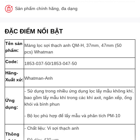
Sản phẩm chính hãng, đa dạng
ĐẶC ĐIỂM NỔI BẬT
Tên sản
Màng lọc sợi thạch anh QM-H, 37mm, 47mm (50
phẩm:
pcs) Whatman
Code:
1853-037-50/1853-047-50
Hãng-
Whatman-Anh
Xuất xứ:
- Sử dụng trong nhiều ứng dụng lọc lấy mẫu không khí,
bao gồm lấy mẫu khí trong các khí axit, ngăn xếp, ống
Ứng
khói và bình phun
dụng:
- Bộ lọc phù hợp để lấy mẫu và phân tích PM-10
- Chất liệu: Vi sợi thạch anh
Thông
- Độ dày: 430 µm