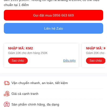
chuẩn tại 1 điểm
Gọi đặt mua 0856 663 669
Liên hệ Zalo
NHẬP MÃ: KM2
NHẬP MÃ: K
Giảm 10K cho đơn hàng 250K
Giảm 20K cho 
Sao chép
Điều kiện
Sao chép
Vận chuyển nhanh, an toàn, tiết kiệm
Giá cả cạnh tranh
Sản phẩm chính hãng, đa dạng