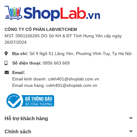
- Kích thước: 83 x 53 x 99 mm
- Khối lượng: 300 g
- Màn hình BL983313.
CÔNG TY CỔ PHẦN LABVIETCHEM
MST: 0901166265 DO Sở KH & ĐT Tỉnh Hưng Yên cấp ngày
- Nắp nhựa trong suốt.
26/07/2024
- Khung lắp.
Địa chỉ:
Số 9 Ngõ 51 Lãng Yên, Phường Vĩnh Tuy, Tp Hà Nội
- Phiếu bảo hành.
Số điện thoại:
0856 663 669
Cung cấp
bao gồm:
Email:
- Hướng dẫn sử dụng.
Email kinh doanh: cskh401@shoplab.com.vn
- Chứng nhận chất lượng.
Email mua hàng: cskh401@shoplab.com.vn
- Hộp đựng bằng giấy.
ĐIỆN CỰC ĐỘ DẪN HI7634 MUA RIÊNG
Hỗ trợ khách hàng
Chính sách