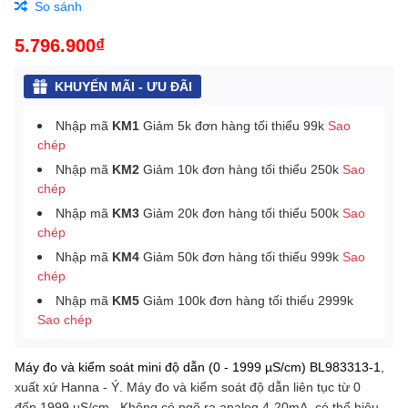
So sánh
5.796.900₫
KHUYẾN MÃI - ƯU ĐÃI
Nhập mã
KM1
Giảm 5k đơn hàng tối thiểu 99k
Sao
chép
Nhập mã
KM2
Giảm 10k đơn hàng tối thiểu 250k
Sao
chép
Nhập mã
KM3
Giảm 20k đơn hàng tối thiểu 500k
Sao
chép
Nhập mã
KM4
Giảm 50k đơn hàng tối thiểu 999k
Sao
chép
Nhập mã
KM5
Giảm 100k đơn hàng tối thiểu 2999k
Sao chép
Máy đo và kiểm soát mini độ dẫn (0 - 1999 µS/cm) BL983313-1
,
Máy đo và kiểm soát độ dẫn liên tục từ 0
xuất xứ Hanna - Ý.
đến 1999 µS/cm.. Không có ngõ ra analog 4-20mA, có thể hiệu