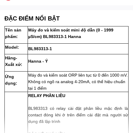
ĐẶC ĐIỂM NỔI BẬT
Tên sản
Máy đo và kiểm soát mini độ dẫn (0 - 1999
phẩm:
µS/cm) BL983313-1 Hanna
Model:
BL983313-1
Hãng-
Hanna - Ý
Xuất xứ:
Máy đo và kiểm soát ORP liên tục từ 0 đến 1000 mV.
Ứng
Không có ngõ ra analog 4-20mA, có thể hiệu chuẩn
dụng:
tại 1 điểm
RELAY PHÂN LIỀU
BL983313 có relay cài đặt phân liều mặc định là
contact đóng khi ở trên điểm cài đặt mà người sử
dụng đã lập trình