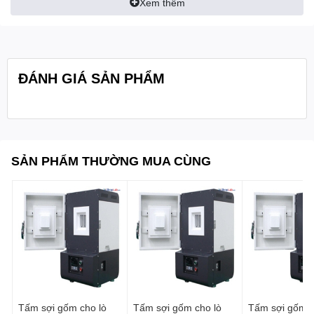
- Kích thước ống (cm): Φ3 ~ Φ6cm
Xem thêm
kỹ thuật:
- Công suất gia nhiệt: 1.4 kW
- Thời gian để đạt nhiệt độ 800 độ C: 17 phút
ĐÁNH GIÁ SẢN PHẨM
- Kích thước (w× d× h, cm) : 40 x 28 x 44 cm
- Nguồn điện: 230V
- Bộ điều khiển: 1 Bộ điều khiển PID: 3 mẫu 16 phân
đoạn
SẢN PHẨM THƯỜNG MUA CÙNG
- Bộ điều khiển kỹ thuật số PID: 3 mẫu với 16 phân
đoạn
- Độ phân giải : 1℃, 1min
- Thiết kế cho xác định tro và cho các ứng dụng nằm
ngang
Tính năng:
- Thời gian hẹn giờ trong chương trình 99hr 59min
- Có thể sử dụng được với nhiều ống có kích thước
Tấm sợi gốm cho lò
Tấm sợi gốm cho lò
Tấm sợi gốm c
khác nhau