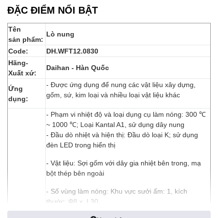
ĐẶC ĐIỂM NỔI BẬT
Tên
Lò nung
sản phẩm:
Code:
DH.WFT12.0830
Hãng-
Daihan - Hàn Quốc
Xuất xứ:
- Được ứng dụng để nung các vật liệu xây dựng,
Ứng
gốm, sứ, kim loại và nhiều loại vật liệu khác
dụng:
- Phạm vi nhiệt độ và loại dụng cụ làm nóng: 300 ℃
~ 1000 ℃; Loại Kantal A1, sử dụng dây nung
- Đầu dò nhiệt và hiện thị: Đầu dò loại K; sử dụng
đèn LED trong hiển thị
- Vật liệu: Sợi gốm với dây gia nhiệt bên trong, mạ
bột thép bên ngoài
- Số vùng làm nóng: Khu vực sưởi ấm: 1, kích
thước: Φ8 x L30
Thông số