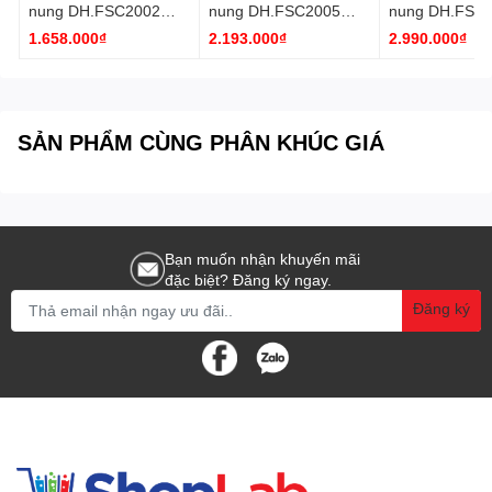
nung DH.FSC2002
nung DH.FSC2005
nung DH.FSC
Daihan
Daihan
Daihan
1.658.000₫
2.193.000₫
2.990.000₫
- 1 máy
Cung cấp:
- 1 hướng dẫn sử dụng
SẢN PHẨM CÙNG PHÂN KHÚC GIÁ
Bạn muốn nhận khuyến mãi
đặc biệt? Đăng ký ngay.
Đăng ký