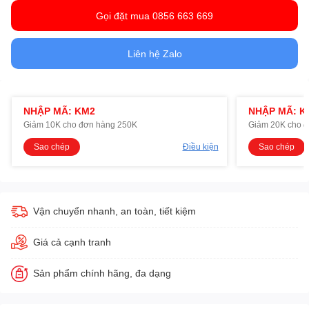
Gọi đặt mua 0856 663 669
Liên hệ Zalo
NHẬP MÃ: KM2
NHẬP MÃ: K
Giảm 10K cho đơn hàng 250K
Giảm 20K cho 
Sao chép
Điều kiện
Sao chép
Vận chuyển nhanh, an toàn, tiết kiệm
Giá cả cạnh tranh
Sản phẩm chính hãng, đa dạng