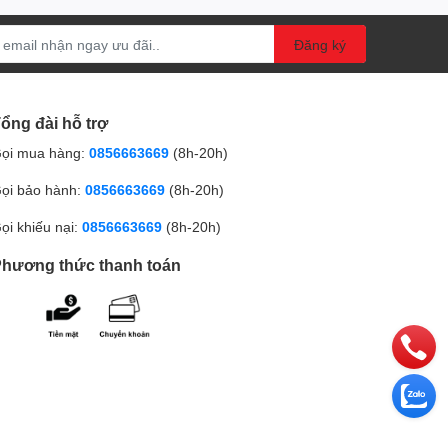
Đăng ký
ổng đài hỗ trợ
ọi mua hàng:
0856663669
(8h-20h)
ọi bảo hành:
0856663669
(8h-20h)
ọi khiếu nại:
0856663669
(8h-20h)
hương thức thanh toán