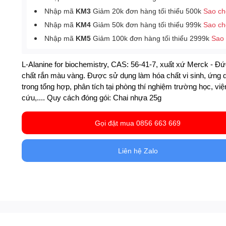
Nhập mã
KM3
Giảm 20k đơn hàng tối thiểu 500k
Sao c
Nhập mã
KM4
Giảm 50k đơn hàng tối thiểu 999k
Sao c
Nhập mã
KM5
Giảm 100k đơn hàng tối thiểu 2999k
Sao
L-Alanine for biochemistry, CAS: 56-41-7, xuất xứ Merck - Đứ
chất
rắn màu vàng
. Được sử dụng làm hóa chất vi sinh, ứng 
trong tổng hợp, phân tích tại phòng thí nghiệm trường học, vi
cứu,.... Quy cách đóng gói: Chai nhựa 25g
Gọi đặt mua 0856 663 669
Liên hệ Zalo