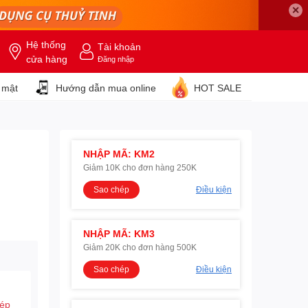
✕
Hệ thống
Tài khoản
cửa hàng
Đăng nhập
 mật
Hướng dẫn mua online
HOT SALE
NHẬP MÃ: KM2
Giảm 10K cho đơn hàng 250K
Sao chép
Điều kiện
NHẬP MÃ: KM3
Giảm 20K cho đơn hàng 500K
Sao chép
Điều kiện
hép