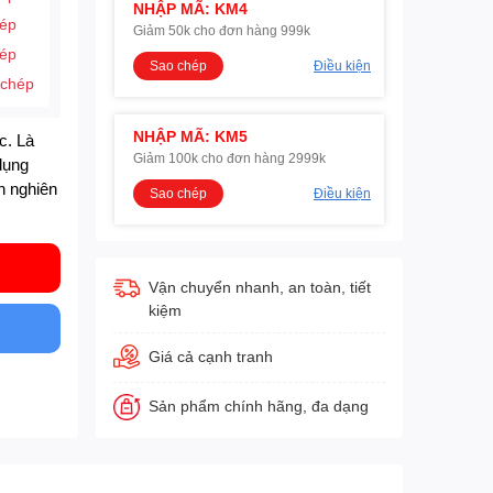
NHẬP MÃ: KM4
hép
Giảm 50k cho đơn hàng 999k
hép
Sao chép
Điều kiện
 chép
NHẬP MÃ: KM5
c. Là
Giảm 100k cho đơn hàng 2999k
dụng
ện nghiên
Sao chép
Điều kiện
Vận chuyển nhanh, an toàn, tiết
kiệm
Giá cả cạnh tranh
Sản phẩm chính hãng, đa dạng