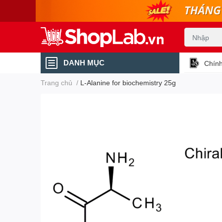
DANH MỤC
Chính
Trang chủ
/
L-Alanine for biochemistry 25g