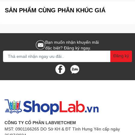
SẢN PHẨM CÙNG PHÂN KHÚC GIÁ
Bạn muốn nhận khuyến mãi
đặc biệt? Đăng ký ngay.
Đăng ký
CÔNG TY CỔ PHẦN LABVIETCHEM
MST: 0901166265 DO Sở KH & ĐT Tỉnh Hưng Yên cấp ngày