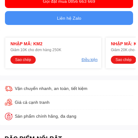
Gọi đặt mua 0856 663 669
Liên hệ Zalo
NHẬP MÃ: KM2
NHẬP MÃ: K
Giảm 10K cho đơn hàng 250K
Giảm 20K cho 
Sao chép
Điều kiện
Sao chép
Vận chuyển nhanh, an toàn, tiết kiệm
Giá cả cạnh tranh
Sản phẩm chính hãng, đa dạng