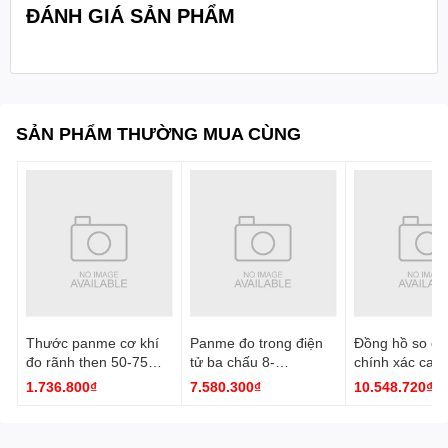
ĐÁNH GIÁ SẢN PHẨM
SẢN PHẨM THƯỜNG MUA CÙNG
Thước panme cơ khí
Panme đo trong điện
Đồng hồ so cơ
đo rãnh then 50-75
tử ba chấu 8-
chính xác cao
mm 3233-75A Insize
10mm/0.31-0.39''
0.001mm 2891
1.736.800₫
7.580.300₫
10.548.720₫
3127-10 Insize
Insize