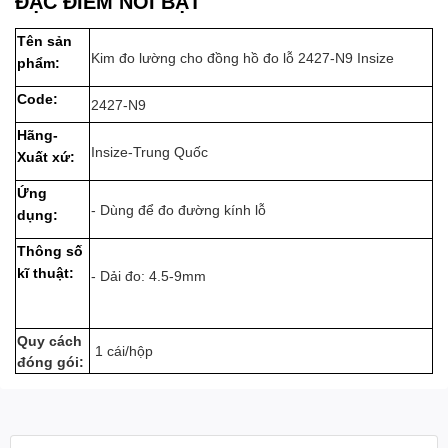
ĐẶC ĐIỂM NỔI BẬT
Tên sản
Kim đo lường cho đồng hồ đo lỗ 2427-N9 Insize
phẩm:
Code:
2427-N9
Hãng-
Insize-Trung Quốc
Xuất xứ:
Ứng
- Dùng để đo đường kính lỗ
dụng:
Thông số
kĩ thuật:
- Dải đo: 4.5-9mm
Quy cách
1 cái/hộp
đóng gói: