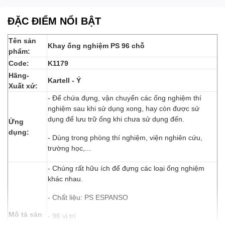
ĐẶC ĐIỂM NỔI BẬT
Tên sản
Khay ống nghiệm PS 96 chỗ
phẩm:
Code:
K1179
Hãng-
Kartell - Ý
Xuất xứ:
- Để chứa đựng, vận chuyển các ống nghiệm thí
nghiệm sau khi sử dụng xong, hay còn được sử
dụng để lưu trữ ống khi chưa sử dụng đến.
Ứng
dụng:
- Dùng trong phòng thí nghiệm, viện nghiên cứu,
trường học,...
- Chúng rất hữu ích để đựng các loại ống nghiệm
khác nhau.
- Chất liệu: PS ESPANSO
Mô tả s
ản
- 96 vị trí
phẩm: