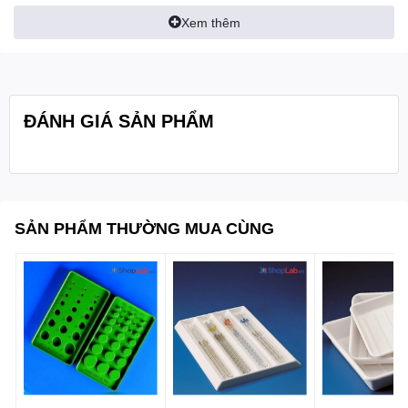
- Đường kính lỗ: 16,5 mm
Xem thêm
- Độ sâu lỗ: 22 mm
- Kích thước: 220x220x32 mm
ĐÁNH GIÁ SẢN PHẨM
Quy cách:
1 cái/ hộp
SẢN PHẨM THƯỜNG MUA CÙNG