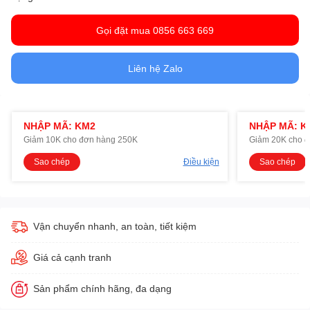
Gọi đặt mua 0856 663 669
Liên hệ Zalo
NHẬP MÃ: KM2
NHẬP MÃ: K
Giảm 10K cho đơn hàng 250K
Giảm 20K cho 
Sao chép
Điều kiện
Sao chép
Vận chuyển nhanh, an toàn, tiết kiệm
Giá cả cạnh tranh
Sản phẩm chính hãng, đa dạng