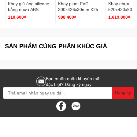
Khay giữ ống silicone
Khay pipet PVC
Khay nhựa
bằng nhựa ABS
300x426x30mm K252
520x420x90m
90x165mm K1759
Kartell
Kartell
110.600₫
988.400₫
1.619.800₫
Kartell
SẢN PHẨM CÙNG PHÂN KHÚC GIÁ
Bạn muốn nhận khuyến mãi
đặc biệt? Đăng ký ngay.
Đăng ký