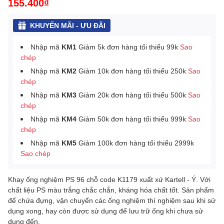
155.400₫
KHUYẾN MÃI - ƯU ĐÃI
Nhập mã
KM1
Giảm 5k đơn hàng tối thiểu 99k
Sao
chép
Nhập mã
KM2
Giảm 10k đơn hàng tối thiểu 250k
Sao
chép
Nhập mã
KM3
Giảm 20k đơn hàng tối thiểu 500k
Sao
chép
Nhập mã
KM4
Giảm 50k đơn hàng tối thiểu 999k
Sao
chép
Nhập mã
KM5
Giảm 100k đơn hàng tối thiểu 2999k
Sao chép
Khay ống nghiệm PS 96 chỗ code K1179 xuất xứ Kartell - Ý. Với
chất liệu PS màu trắng chắc chắn, kháng hóa chất tốt. Sản phẩm
để chứa đựng, vận chuyển các ống nghiệm thí nghiệm sau khi sử
dụng xong, hay còn được sử dụng để lưu trữ ống khi chưa sử
dụng đến.