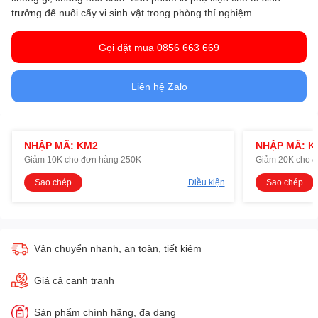
trưởng để nuôi cấy vi sinh vật trong phòng thí nghiệm.
Gọi đặt mua 0856 663 669
Liên hệ Zalo
NHẬP MÃ: KM2
NHẬP MÃ: K
Giảm 10K cho đơn hàng 250K
Giảm 20K cho 
Sao chép
Điều kiện
Sao chép
Vận chuyển nhanh, an toàn, tiết kiệm
Giá cả cạnh tranh
Sản phẩm chính hãng, đa dạng