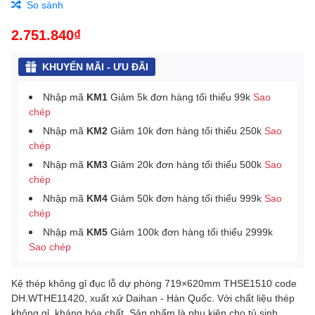
So sánh
2.751.840₫
KHUYẾN MÃI - ƯU ĐÃI
Nhập mã
KM1
Giảm 5k đơn hàng tối thiểu 99k
Sao
chép
Nhập mã
KM2
Giảm 10k đơn hàng tối thiểu 250k
Sao
chép
Nhập mã
KM3
Giảm 20k đơn hàng tối thiểu 500k
Sao
chép
Nhập mã
KM4
Giảm 50k đơn hàng tối thiểu 999k
Sao
chép
Nhập mã
KM5
Giảm 100k đơn hàng tối thiểu 2999k
Sao chép
Kệ thép không gỉ đục lỗ dự phòng 719×620mm THSE1510 code
DH.WTHE11420, xuất xứ Daihan - Hàn Quốc. Với chất liệu thép
không gỉ, kháng hóa chất. Sản phẩm là phụ kiện cho tủ sinh