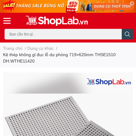
Trang chủ
/
Dụng cụ khác
/
Kệ thép không gỉ đục lỗ dự phòng 719×620mm THSE1510
DH.WTHE11420