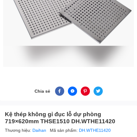
Chia sẻ
Kệ thép không gỉ đục lỗ dự phòng
719×620mm THSE1510 DH.WTHE11420
Thương hiệu:
Daihan
Mã sản phẩm:
DH.WTHE11420