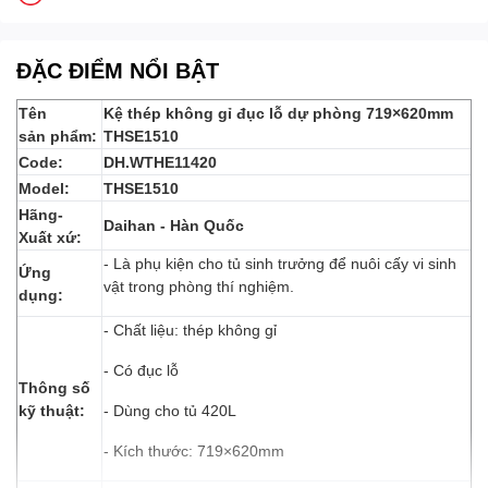
ĐẶC ĐIỂM NỔI BẬT
Tên
Kệ thép không gỉ đục lỗ dự phòng 719×620mm
sản phẩm:
THSE1510
Code:
DH.WTHE11420
Model:
THSE1510
Hãng-
Daihan - Hàn Quốc
Xuất xứ:
- Là phụ kiện cho tủ sinh trưởng để nuôi cấy vi sinh
Ứng
vật trong phòng thí nghiệm.
dụng:
- Chất liệu: thép không gỉ
- Có đục lỗ
Thông số
kỹ thuật:
- Dùng cho tủ 420L
- Kích thước: 719×620mm