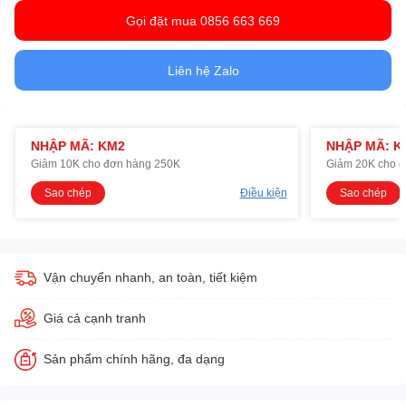
Gọi đặt mua 0856 663 669
Liên hệ Zalo
NHẬP MÃ: KM2
NHẬP MÃ: K
Giảm 10K cho đơn hàng 250K
Giảm 20K cho 
Sao chép
Điều kiện
Sao chép
Vận chuyển nhanh, an toàn, tiết kiệm
Giá cả cạnh tranh
Sản phẩm chính hãng, đa dạng