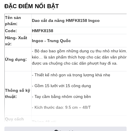
ĐẶC ĐIỂM NỔI BẬT
Tên sản
Dao cắt đa năng HMFK8158 Ingco
phẩm:
Code:
HMFK8158
Hãng- Xuất
Ingco - Trung Quốc
xứ:
- Bộ dao bao gồm những dụng cụ thu nhỏ như kìm, da
kéo… là sản phẩm thích hợp cho các dân văn phòng,
Ứng dụng:
được ưa chuộng cho các dân phượt hay đi xa.
- Thiết kế nhỏ gọn và trọng lượng khá nhẹ
- Gồm 15 lưỡi với 15 công dụng
Thông số kỹ
thuật:
- Tay cầm bằng nhôm cứng bền
- Kích thước dao: 9.5 cm – 48/T
Quy cách
Thùng 48 cái
đóng gói: