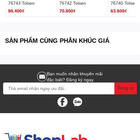
76743 Tolsen
76742 Tolsen
76740 Tolsen
86.400₫
70.800₫
63.600₫
SẢN PHẨM CÙNG PHÂN KHÚC GIÁ
Bạn muốn nhận khuyến mãi
đặc biệt? Đăng ký ngay.
Đăng ký