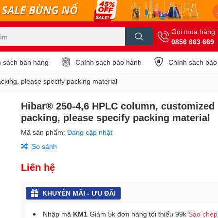
Gọi mua hàng
0856 663 669
 sách bán hàng
Chính sách bảo hành
Chính sách bảo
king, please specify packing material
Hibar® 250-4,6 HPLC column, customized
packing, please specify packing material
Mã sản phẩm:
Đang cập nhật
So sánh
Liên hệ
KHUYẾN MÃI - ƯU ĐÃI
Nhập mã
KM1
Giảm 5k đơn hàng tối thiểu 99k
Sao chép