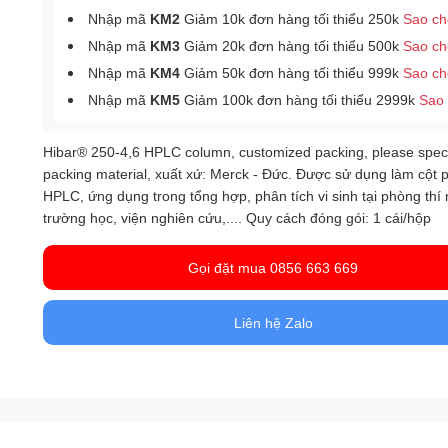
Nhập mã
KM2
Giảm 10k đơn hàng tối thiểu 250k
Sao c
Nhập mã
KM3
Giảm 20k đơn hàng tối thiểu 500k
Sao c
Nhập mã
KM4
Giảm 50k đơn hàng tối thiểu 999k
Sao c
Nhập mã
KM5
Giảm 100k đơn hàng tối thiểu 2999k
Sao
Hibar® 250-4,6 HPLC column, customized packing, please spec
packing material, xuất xứ: Merck - Đức. Được sử dụng làm cột 
HPLC, ứng dụng trong tổng hợp, phân tích vi sinh tại phòng thí
trường học, viện nghiên cứu,.... Quy cách đóng gói: 1 cái/hộp
Gọi đặt mua 0856 663 669
Liên hệ Zalo