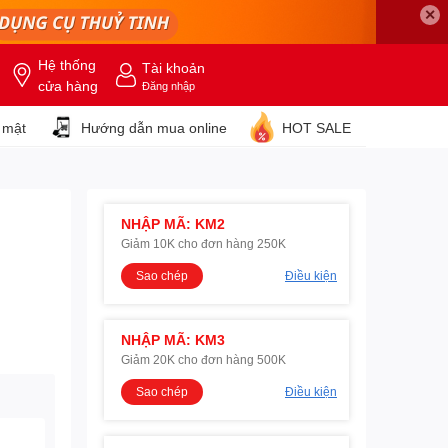
✕
Hệ thống
Tài khoản
cửa hàng
Đăng nhập
 mật
Hướng dẫn mua online
HOT SALE
NHẬP MÃ: KM2
Giảm 10K cho đơn hàng 250K
Sao chép
Điều kiện
NHẬP MÃ: KM3
Giảm 20K cho đơn hàng 500K
Sao chép
Điều kiện