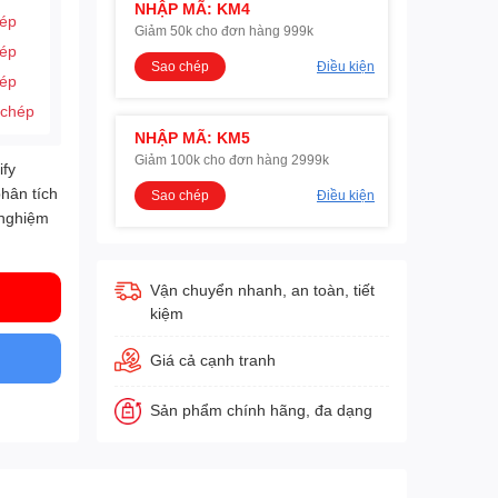
NHẬP MÃ: KM4
hép
Giảm 50k cho đơn hàng 999k
hép
Sao chép
Điều kiện
hép
 chép
NHẬP MÃ: KM5
Giảm 100k cho đơn hàng 2999k
ify
phân tích
Sao chép
Điều kiện
 nghiệm
Vận chuyển nhanh, an toàn, tiết
kiệm
Giá cả cạnh tranh
Sản phẩm chính hãng, đa dạng