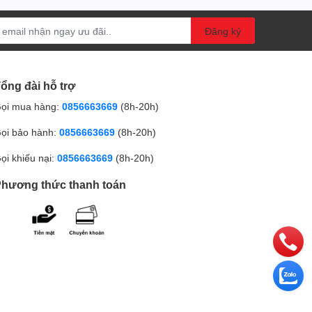
Đăng ký
ổng đài hỗ trợ
ọi mua hàng:
0856663669
(8h-20h)
ọi bảo hành:
0856663669
(8h-20h)
ọi khiếu nại:
0856663669
(8h-20h)
hương thức thanh toán